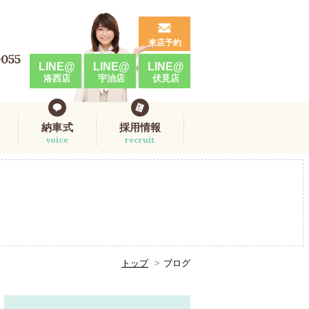
来店予約
0055
LINE@
LINE@
LINE@
洛西店
宇治店
伏見店
納車式
採用情報
voice
recruit
トップ
ブログ