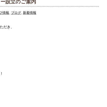
ター設立のご案内
フ情報
,
ブログ
,
新着情報
ただき、
！