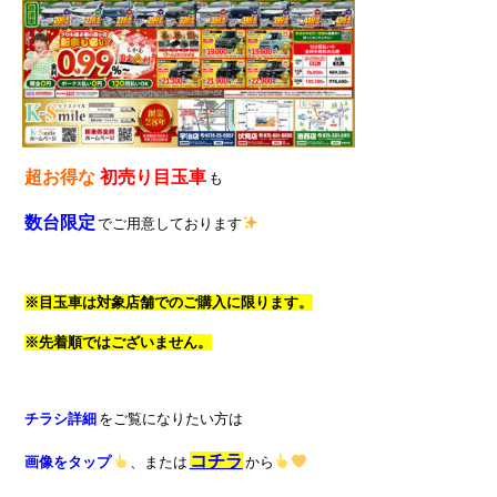
超お得な
初売り目玉車
も
数台限定
でご用意しております
※目玉車は対象店舗でのご購入に限ります。
※先着順ではございません。
チラシ詳細
をご覧になりたい方は
コチラ
画像をタップ
、または
から