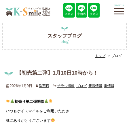
menu
洛西店
宇治店
伏見店
スタッフブログ
blog
トップ
ブログ
【初売第二弾】1月10日10時から！
2026年1月9日
洛西店
チラシ情報
,
ブログ
,
新着情報
,
車情報
初売り第二弾開催
いつもケイスマイルをご利用いただき
誠にありがとうございます