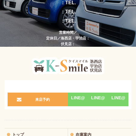
：TEL.
：TEL.
：TEL.
営業時間／
定休日／洛西店・宇治店：
伏見店：
LINE@
LINE@
LINE@
来店予約
トップ
在庫案内