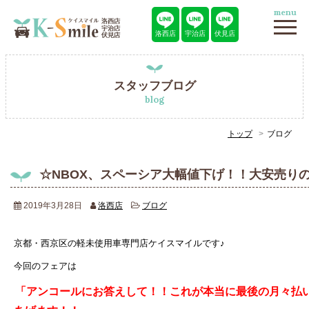
menu
洛西店
宇治店
伏見店
スタッフブログ
blog
トップ
ブログ
☆NBOX、スペーシア大幅値下げ！！大安売り
2019年3月28日
洛西店
ブログ
京都・西京区の軽未使用車専門店ケイスマイルです♪
今回のフェアは
「アンコールにお答えして！！これが本当に最後の月々払