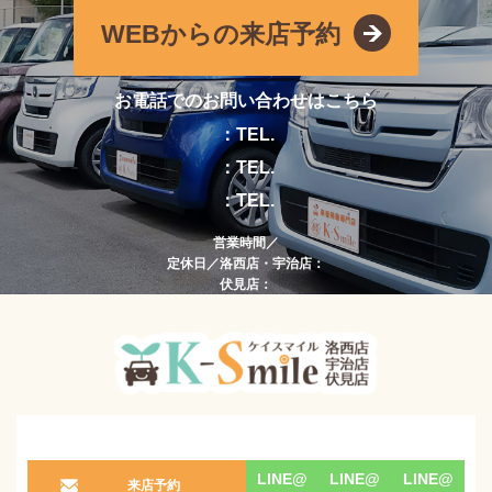
WEBからの来店予約
お電話でのお問い合わせはこちら
：TEL.
：TEL.
：TEL.
営業時間／
定休日／洛西店・宇治店：
伏見店：
LINE@
LINE@
LINE@
来店予約