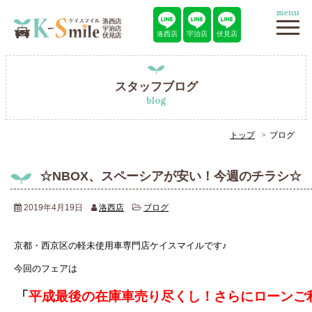
menu
洛西店
宇治店
伏見店
スタッフブログ
blog
トップ
ブログ
☆NBOX、スペーシアが安い！今週のチラシ☆
2019年4月19日
洛西店
ブログ
京都・西京区の軽未使用車専門店ケイスマイルです♪
今回のフェアは
「
平成最後の在庫車売り尽くし！さらにローンご