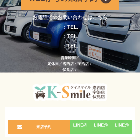
お電話でのお問い合わせはこちら
：TEL.
：TEL.
：TEL.
営業時間／
定休日／洛西店・宇治店：
伏見店：
LINE@
LINE@
LINE@
来店予約