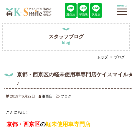
menu
洛西店
宇治店
伏見店
スタッフブログ
blog
トップ
ブログ
京都・西京区の軽未使用車専門店ケイスマイル
♪
2019年6月22日
洛西店
ブログ
こんにちは！
京都・西京区
の
軽未使用車専門店