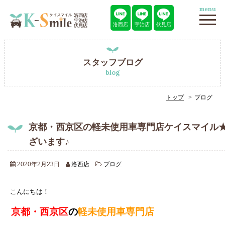
menu
洛西店
宇治店
伏見店
スタッフブログ
blog
トップ
ブログ
京都・西京区の軽未使用車専門店ケイスマイル
ざいます♪
2020年2月23日
洛西店
ブログ
こんにちは！
京都・西京区
の
軽未使用車専門店