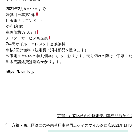
2021年2月5日~7日まで
決算目玉車第1弾
目玉車「ワゴンＲ」?
令和1年式
車両価格59.8万円
アフターサービスも充実
7年間オイル・エレメント交換無料！！
車検2回分無料（法定費・消耗部品を除きます）
※限定１台のみの特別価格になっております。売り切れの際はご了承く
※販売諸経費は別途かかります。
https://k-smile.jp
京都・西京区洛西の軽未使用車専門店ケイスマ
京都・西京区洛西の軽未使用車専門店ケイスマイル洛西店2021年1月30