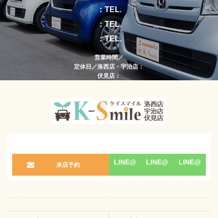
：TEL.
：TEL.
：TEL.
営業時間／
定休日／洛西店・宇治店：
伏見店：
LINE@
LINE@
LINE@
来店予約