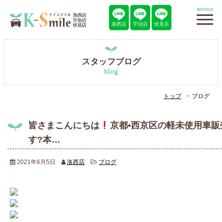
menu
洛西店
宇治店
伏見店
スタッフブログ
blog
トップ
ブログ
皆さまこんにちは
京都•西京区の軽未使用車
す?本…
2021年6月5日
洛西店
ブログ