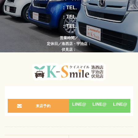
：TEL.
：TEL.
：TEL.
営業時間／
定休日／洛西店・宇治店：
伏見店：
LINE@
LINE@
LINE@
来店予約