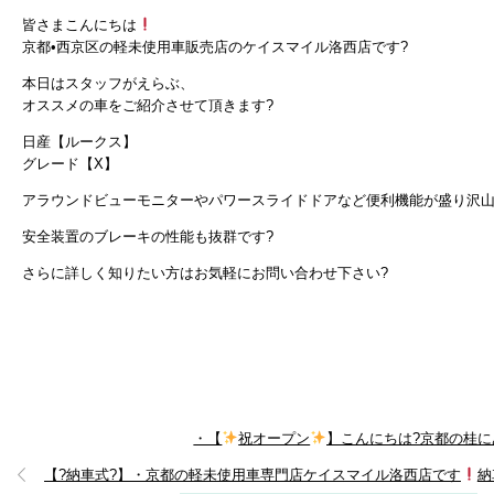
皆さまこんにちは
京都•西京区の軽未使用車販売店のケイスマイル洛西店です?
本日はスタッフがえらぶ、
オススメの車をご紹介させて頂きます?
日産【ルークス】
グレード【X】
アラウンドビューモニターやパワースライドドアなど便利機能が盛り沢
安全装置のブレーキの性能も抜群です?
さらに詳しく知りたい方はお気軽にお問い合わせ下さい?
・【
祝オープン
】こんにちは?京都の桂
【?納車式?】・京都の軽未使用車専門店ケイスマイル洛西店です
納