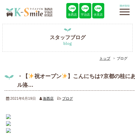
menu
洛西店
宇治店
伏見店
スタッフブログ
blog
トップ
ブログ
・【
祝オープン
】こんにちは?京都の桂に
ル洛…
2021年6月19日
洛西店
ブログ