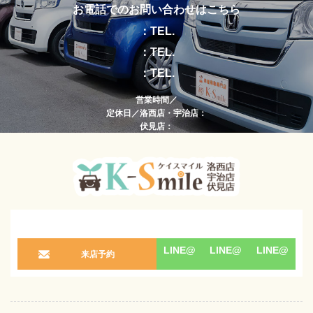
お電話でのお問い合わせはこちら
：TEL.
：TEL.
：TEL.
営業時間／
定休日／洛西店・宇治店：
伏見店：
LINE@
LINE@
LINE@
来店予約