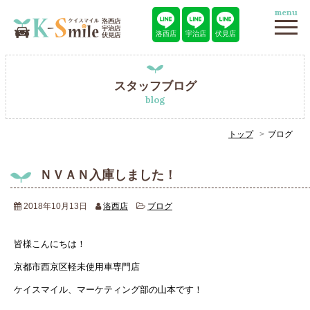
menu
洛西店
宇治店
伏見店
スタッフブログ
blog
トップ
ブログ
ＮＶＡＮ入庫しました！
2018年10月13日
洛西店
ブログ
皆様こんにちは！
京都市西京区軽未使用車専門店
ケイスマイル、マーケティング部の山本です！