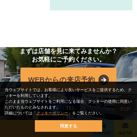
まずは店舗を見に来てみませんか？
お気軽にご予約ください。
WEBからの来店予約
当ウェブサイトでは、お客様により良いサービスをご提供するため、ク
ッキーを利用しています。
お電話でのお問い合わせはこちら
このまま当ウェブサイトをご利用になる場合、クッキーの使用に同意い
ただいたものとみなされます。
：TEL.
詳細については「
クッキーポリシー
」をご覧ください。
：TEL.
同意する
：TEL.
在庫車検索
来店予約