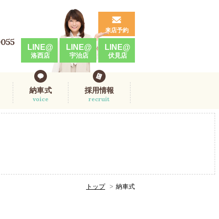
来店予約
0055
LINE@
LINE@
LINE@
洛西店
宇治店
伏見店
納車式
採用情報
voice
recruit
トップ
納車式