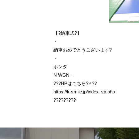
【?納車式?】
・
納車おめでとうございます?
・
ホンダ
N WGN・
???HPはこちら?‍♂️??
https://k-smile.jp/index_sp.php
?????????