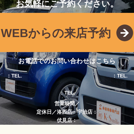
お気軽にご予約ください。
WEBからの来店予約
お電話でのお問い合わせはこちら
：TEL.
：TEL.
：TEL.
営業時間／
定休日／洛西店・宇治店：
伏見店：