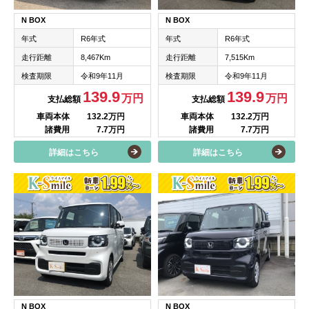
N BOX
N BOX
年式
R6年式
年式
R6年式
走行距離
8,467Km
走行距離
7,515Km
検査期限
令和9年11月
検査期限
令和9年11月
139.9
139.9
万円
万円
支払総額
支払総額
車両本体
132.2万円
車両本体
132.2万円
諸費用
7.7万円
諸費用
7.7万円
詳細はこちら
詳細はこちら
N BOX
N BOX