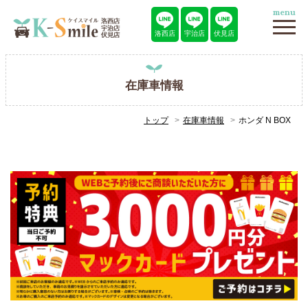
menu
洛西店
宇治店
伏見店
在庫車情報
トップ
在庫車情報
ホンダ N BOX