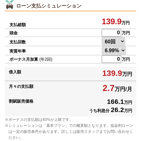
ローン支払シミュレーション
139.9
万円
支払総額
頭金
万円
支払回数
実質年率
ボーナス月加算
(年2回)
万円
139.9
借入額
万円
2.7
月々の支払額
万円/月
166.1
割賦販売価格
万円
26.2
うち利息分
万円
ボーナスの支払額は40%が上限です。
シミュレーションは「基本プラン」での概算額となります。低金利ローン
は一定の販売条件があります。詳しくは販売スタッフまでお問い合わせく
ださい。