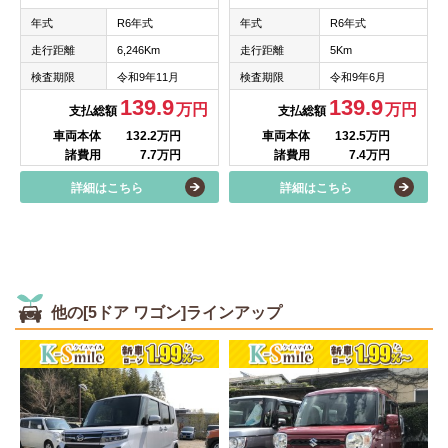
年式
R6年式
年式
R6年式
走行距離
6,246Km
走行距離
5Km
検査期限
令和9年11月
検査期限
令和9年6月
139.9
139.9
万円
万円
支払総額
支払総額
車両本体
132.2万円
車両本体
132.5万円
諸費用
7.7万円
諸費用
7.4万円
詳細はこちら
詳細はこちら
他の[5ドア ワゴン]ラインアップ