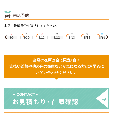
来店予約
来店ご希望日◯を選択してください。
日
月
火
水
木
金
土
8/9
8/10
8/11
8/12
8/13
8/14
8/15
当店の在庫は全て限定1台！
支払い総額や他の色の在庫などが気になる方はお早めに
お問い合わせください。