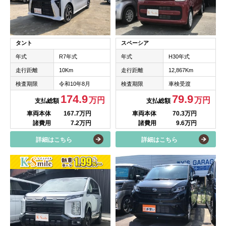
タント
スペーシア
年式
R7年式
年式
H30年式
走行距離
10Km
走行距離
12,867Km
検査期限
令和10年8月
検査期限
車検受渡
174.9
79.9
万円
万円
支払総額
支払総額
車両本体
167.7万円
車両本体
70.3万円
諸費用
7.2万円
諸費用
9.6万円
詳細はこちら
詳細はこちら