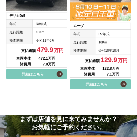
デリカD:5
年式
R8年式
ムーヴ
走行距離
10Km
年式
R7年式
検査期限
令和11年6月
走行距離
10Km
479.9
万円
検査期限
令和10年10月
支払総額
129.9
車両本体
472.1万円
万円
支払総額
諸費用
7.8万円
車両本体
122.8万円
諸費用
7.1万円
詳細はこちら
詳細はこちら
まずは店舗を見に来てみませんか？
お気軽にご予約ください。