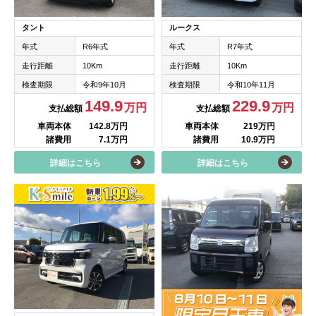
タント
ルークス
年式
R6年式
年式
R7年式
走行距離
10Km
走行距離
10Km
検査期限
令和9年10月
検査期限
令和10年11月
149.9
229.9
万円
万円
支払総額
支払総額
車両本体
142.8万円
車両本体
219万円
諸費用
7.1万円
諸費用
10.9万円
詳細はこちら
詳細はこちら