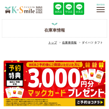
menu
洛西店
宇治店
伏見店
在庫車情報
トップ
在庫車情報
ダイハツ タフト