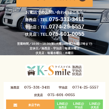
お電話でのお問い合わせはこちら
075-331-3411
洛西店：TEL.
0774-25-5557
宇治店：TEL.
075-601-0055
伏見店：TEL.
営業時間／10:00～18:30(第1火曜18時/第2火曜17時まで)
定休日／洛西店・宇治店：毎週水曜日
伏見店：毎週水曜日・木曜日
075-331-3411
0774-25-5557
洛西店
宇治店
075-601-0055
伏見店
LINE@
LINE@
LINE@
来店予約
洛西店
宇治店
伏見店