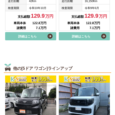
走行距離
42Km
走行距離
16,150Km
検査期限
令和10年10月
検査期限
令和9年6月
129.9
129.9
万円
万円
支払総額
支払総額
車両本体
122.8万円
車両本体
122.8万円
諸費用
7.1万円
諸費用
7.1万円
詳細はこちら
詳細はこちら
他の[5ドア ワゴン]ラインアップ