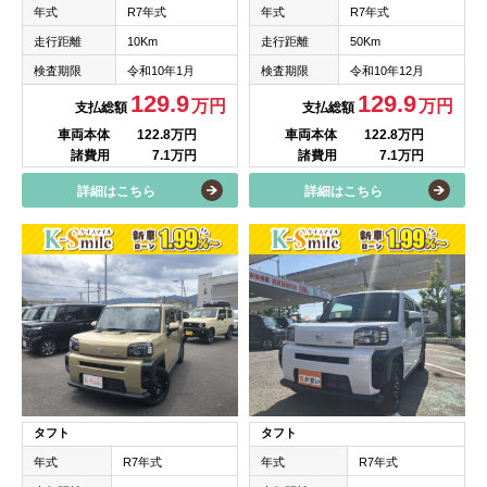
年式
R7年式
年式
R7年式
走行距離
10Km
走行距離
50Km
検査期限
令和10年1月
検査期限
令和10年12月
129.9
129.9
万円
万円
支払総額
支払総額
車両本体
122.8万円
車両本体
122.8万円
諸費用
7.1万円
諸費用
7.1万円
詳細はこちら
詳細はこちら
タフト
タフト
年式
R7年式
年式
R7年式