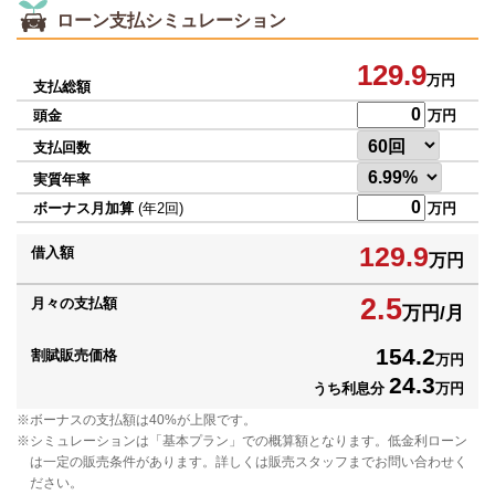
ローン支払シミュレーション
129.9
万円
支払総額
頭金
万円
支払回数
実質年率
ボーナス月加算
(年2回)
万円
129.9
借入額
万円
2.5
月々の支払額
万円/月
154.2
割賦販売価格
万円
24.3
うち利息分
万円
ボーナスの支払額は40%が上限です。
シミュレーションは「基本プラン」での概算額となります。低金利ローン
は一定の販売条件があります。詳しくは販売スタッフまでお問い合わせく
ださい。