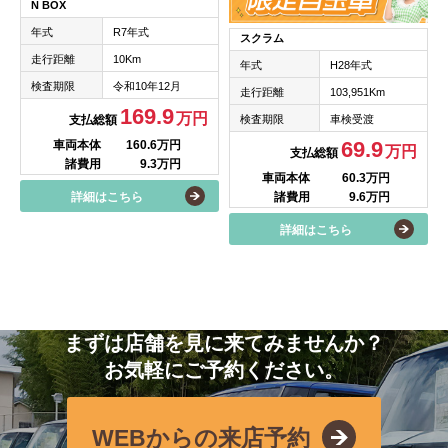
N BOX
年式
R7年式
スクラム
走行距離
10Km
年式
H28年式
検査期限
令和10年12月
走行距離
103,951Km
169.9
万円
検査期限
車検受渡
支払総額
69.9
車両本体
160.6万円
万円
支払総額
諸費用
9.3万円
車両本体
60.3万円
諸費用
9.6万円
詳細はこちら
詳細はこちら
まずは店舗を見に来てみませんか？
お気軽にご予約ください。
WEBからの来店予約