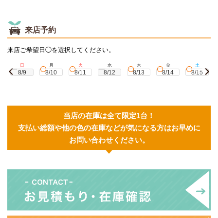
来店予約
来店ご希望日◯を選択してください。
日
月
火
水
木
金
土
8/9
8/10
8/11
8/12
8/13
8/14
8/15
当店の在庫は全て限定1台！
支払い総額や他の色の在庫などが気になる方はお早めに
お問い合わせください。