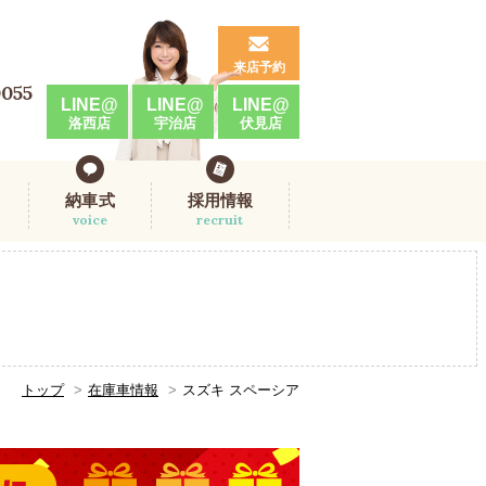
来店予約
0055
LINE@
LINE@
LINE@
洛西店
宇治店
伏見店
納車式
採用情報
voice
recruit
トップ
在庫車情報
スズキ スペーシア