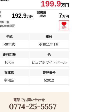
199.9
万円
体
諸費用
192.9
7
)
万円
(税込)
万円
整備：無
1000km保証
追加
年式
車検
R8年式
令和11年1月
走行距離
色
10Km
ピュアホワイトパール
在庫店
管理番号
宇治店
52012
電話でお問い合わせ
0774-25-5557