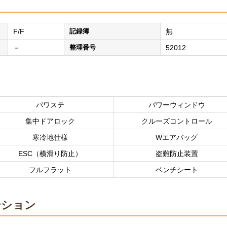
F/F
記録簿
無
－
整理番号
52012
パワステ
パワーウィンドウ
集中ドアロック
クルーズコントロール
寒冷地仕様
Wエアバッグ
ESC（横滑り防止）
盗難防止装置
フルフラット
ベンチシート
ーション