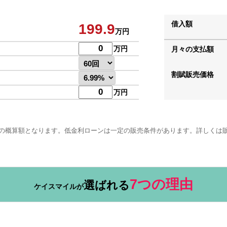
借入額
199.9
万円
万円
月々の支払額
割賦販売価格
万円
の概算額となります。低金利ローンは一定の販売条件があります。詳しくは
7つの理由
選ばれる
ケイスマイルが