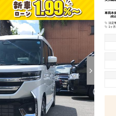
車両本
(税込
法定
1ヶ月