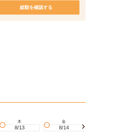
総額を確認する
木
金
土
8/13
8/14
8/15