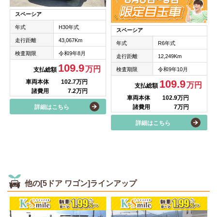
スペーシア
年式
H30年式
スペーシア
走行距離
43,067Km
年式
R6年式
検査期限
令和9年8月
走行距離
12,249Km
109.9
万円
検査期限
令和9年10月
支払総額
109.9
車両本体
102.7万円
万円
支払総額
諸費用
7.2万円
車両本体
102.9万円
諸費用
7万円
詳細はこちら
詳細はこちら
他の[5ドア ワゴン]ラインアップ