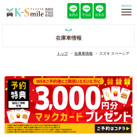
menu
洛西店
宇治店
伏見店
在庫車情報
トップ
在庫車情報
スズキ スペーシア