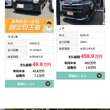
ノア
年式
R8年式
ワゴンR
走行距離
10Km
年式
H26年式
検査期限
令和11年6月
走行距離
47,976Km
459.9
万円
検査期限
令和9年5月
支払総額
49.9
車両本体
452万円
万円
支払総額
諸費用
7.9万円
車両本体
42.8万円
諸費用
7.1万円
詳細はこちら
詳細はこちら