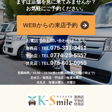
まずは店舗を見に来てみませんか？
お気軽にご予約ください。
WEBからの来店予約
お電話でのお問い合わせはこちら
075-331-3411
洛西店：TEL.
0774-25-5557
宇治店：TEL.
075-601-0055
伏見店：TEL.
営業時間／10:00～18:30(第1火曜18時/第2火曜17時まで)
定休日／洛西店・宇治店：毎週水曜日
伏見店：毎週水曜日・木曜日