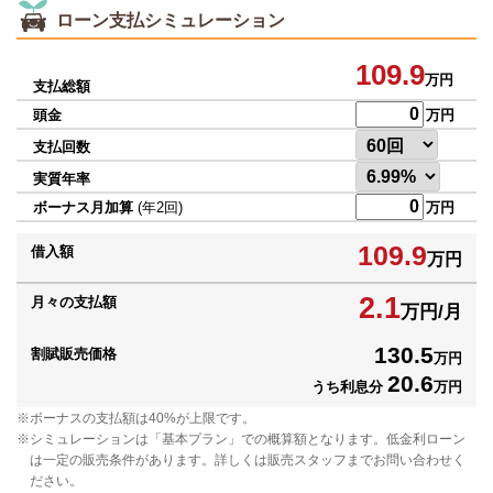
ローン支払シミュレーション
109.9
万円
支払総額
頭金
万円
支払回数
実質年率
ボーナス月加算
(年2回)
万円
109.9
借入額
万円
2.1
月々の支払額
万円/月
130.5
割賦販売価格
万円
20.6
うち利息分
万円
ボーナスの支払額は40%が上限です。
シミュレーションは「基本プラン」での概算額となります。低金利ローン
は一定の販売条件があります。詳しくは販売スタッフまでお問い合わせく
ださい。