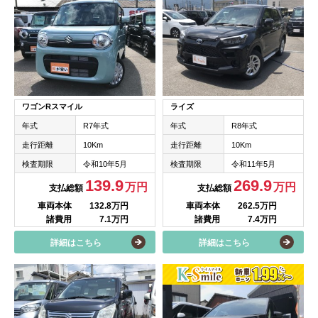
ワゴンRスマイル
ライズ
年式
R7年式
年式
R8年式
走行距離
10Km
走行距離
10Km
検査期限
令和10年5月
検査期限
令和11年5月
139.9
269.9
万円
万円
支払総額
支払総額
車両本体
132.8万円
車両本体
262.5万円
諸費用
7.1万円
諸費用
7.4万円
詳細はこちら
詳細はこちら