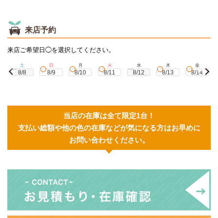
来店予約
来店ご希望日◯を選択してください。
土
日
月
火
水
木
金
8/8
8/9
8/10
8/11
8/12
8/13
8/14
当店の在庫は全て限定1台！
支払い総額や他の色の在庫などが気になる方はお早めに
お問い合わせください。