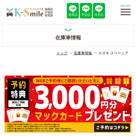
menu
洛西店
宇治店
伏見店
在庫車情報
トップ
在庫車情報
スズキ スペーシア