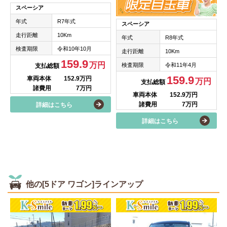
スペーシア
年式
R7年式
スペーシア
走行距離
10Km
年式
R8年式
検査期限
令和10年10月
走行距離
10Km
159.9
万円
検査期限
令和11年4月
支払総額
159.9
車両本体
152.9万円
万円
支払総額
諸費用
7万円
車両本体
152.9万円
諸費用
7万円
詳細はこちら
詳細はこちら
他の[5ドア ワゴン]ラインアップ