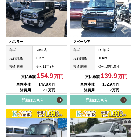
ハスラー
スペーシア
年式
R8年式
年式
R7年式
走行距離
10Km
走行距離
10Km
検査期限
令和11年2月
検査期限
令和10年10月
154.9
139.9
万円
万円
支払総額
支払総額
車両本体
147.8万円
車両本体
132.9万円
諸費用
7.1万円
諸費用
7万円
詳細はこちら
詳細はこちら