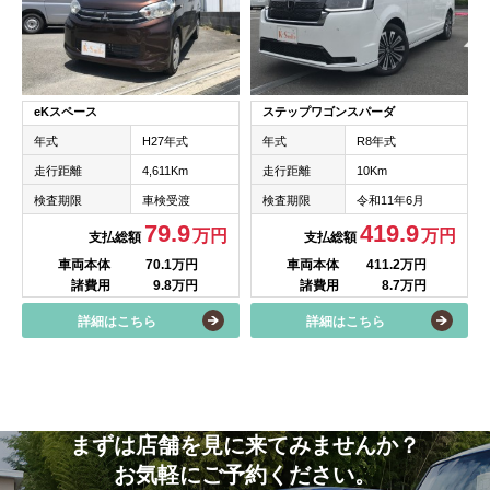
ステップワゴンスパーダ
eKスペース
年式
R8年式
年式
H27年式
走行距離
10Km
走行距離
4,611Km
検査期限
令和11年6月
検査期限
車検受渡
419.9
79.9
万円
万円
支払総額
支払総額
車両本体
411.2万円
車両本体
70.1万円
諸費用
8.7万円
諸費用
9.8万円
詳細はこちら
詳細はこちら
まずは店舗を見に来てみませんか？
お気軽にご予約ください。