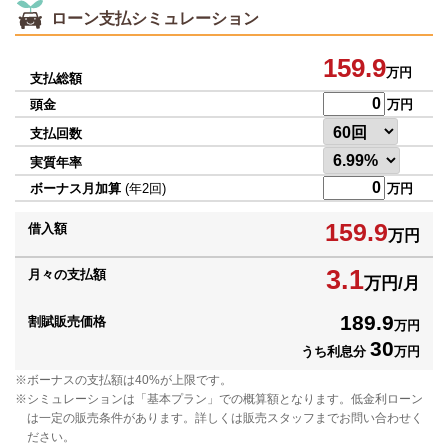
ローン支払シミュレーション
159.9
万円
支払総額
頭金
万円
支払回数
実質年率
ボーナス月加算
(年2回)
万円
159.9
借入額
万円
3.1
月々の支払額
万円/月
189.9
割賦販売価格
万円
30
うち利息分
万円
ボーナスの支払額は40%が上限です。
シミュレーションは「基本プラン」での概算額となります。低金利ローン
は一定の販売条件があります。詳しくは販売スタッフまでお問い合わせく
ださい。