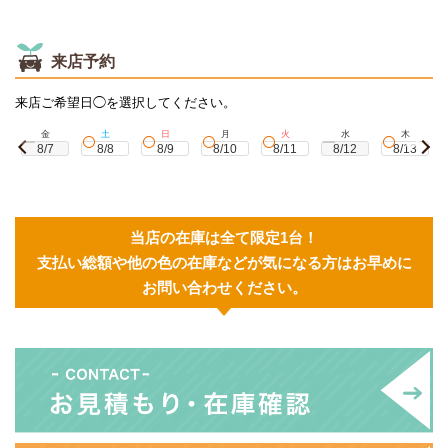
来店予約
来店ご希望日◯を選択してください。
金
土
日
月
火
水
木
8/7
8/8
8/9
8/10
8/11
8/12
8/13
当店の在庫は全て限定1台！
支払い総額や他の色の在庫などが気になる方はお早めに
お問い合わせください。