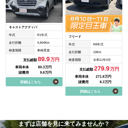
キャストアクティバ
年式
R1年式
フリード
走行距離
4,664Km
年式
R8年式
検査期限
車検受渡
走行距離
10Km
89.9
万円
検査期限
令和11年4月
支払総額
279.9
車両本体
80.3万円
万円
支払総額
諸費用
9.6万円
車両本体
271.6万円
諸費用
8.3万円
詳細はこちら
詳細はこちら
まずは店舗を見に来てみませんか？