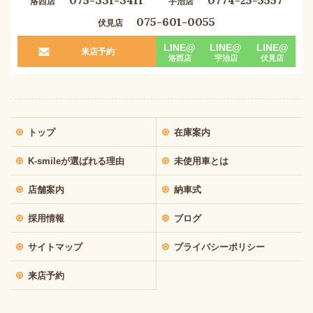
075-331-3411
0774-25-5557
洛西店
宇治店
075-601-0055
伏見店
LINE@
LINE@
LINE@
来店予約
洛西店
宇治店
伏見店
トップ
在庫案内
K-smileが選ばれる理由
未使用車とは
店舗案内
納車式
採用情報
ブログ
サイトマップ
プライバシーポリシー
来店予約