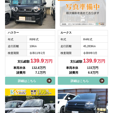
ハスラー
ルークス
年式
R8年式
年式
R4年式
走行距離
10Km
走行距離
45,283Km
検査期限
令和11年2月
検査期限
令和9年3月
139.9
139.9
万円
万円
支払総額
支払総額
車両本体
132.8万円
車両本体
133万円
諸費用
7.1万円
諸費用
6.9万円
詳細はこちら
詳細はこちら