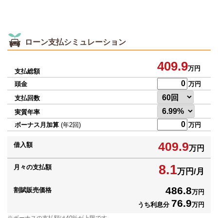
ローン支払シミュレーション
409.9
万円
支払総額
頭金
万円
支払回数
実質年率
ボーナス月加算
(年2回)
万円
409.9
借入額
万円
8.1
月々の支払額
万円/月
486.8
割賦販売価格
万円
76.9
うち利息分
万円
ボーナスの支払額は40%が上限です。