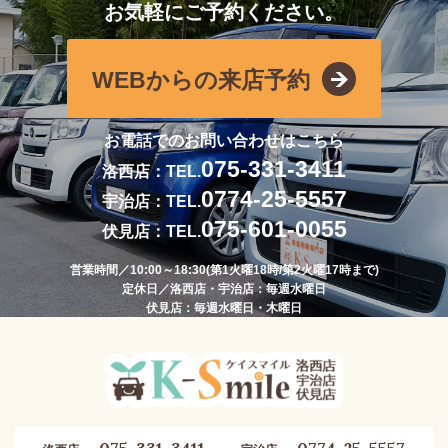
お気軽にご予約ください。
WEBからの来店予約
お電話でのお問い合わせはこちら
075-331-3411
洛西店：TEL.
0774-25-5557
宇治店：TEL.
075-601-0055
伏見店：TEL.
営業時間／10:00～18:30(第1火曜18時/第2火曜17時まで)
定休日／洛西店・宇治店：毎週水曜日
伏見店：毎週水曜日・木曜日