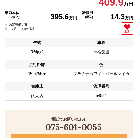
409.9
万円
車両本体
諸費用
395.6
14.3
(税込)
万円
(税込)
万円
法定整備：有
1ヶ月1000km保証
追加
年式
車検
R6年式
車検受渡
走行距離
色
15,075Km
プラチナホワイトパールマイカ
在庫店
管理番号
伏見店
54584
電話でお問い合わせ
075-601-0055