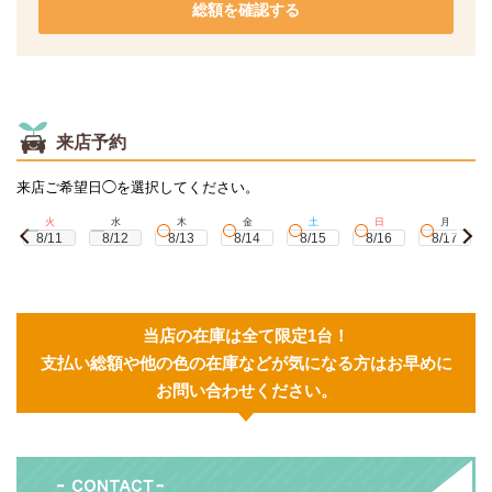
総額を確認する
来店予約
来店ご希望日◯を選択してください。
火
水
木
金
土
日
月
8/11
8/12
8/13
8/14
8/15
8/16
8/17
当店の在庫は全て限定1台！
支払い総額や他の色の在庫などが気になる方はお早めに
お問い合わせください。