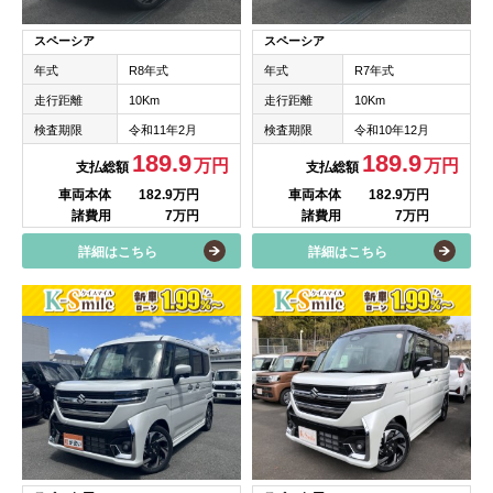
スペーシア
スペーシア
年式
R8年式
年式
R7年式
走行距離
10Km
走行距離
10Km
検査期限
令和11年2月
検査期限
令和10年12月
189.9
189.9
万円
万円
支払総額
支払総額
車両本体
182.9万円
車両本体
182.9万円
諸費用
7万円
諸費用
7万円
詳細はこちら
詳細はこちら