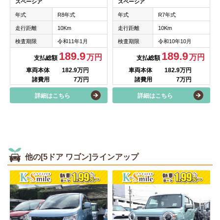
スペーシア
スペーシア
年式
R8年式
年式
R7年式
走行距離
10Km
走行距離
10Km
検査期限
令和11年1月
検査期限
令和10年10月
189.9
189.9
万円
万円
支払総額
支払総額
車両本体
182.9万円
車両本体
182.9万円
諸費用
7万円
諸費用
7万円
詳細はこちら
詳細はこちら
他の[5ドア ワゴン]ラインアップ