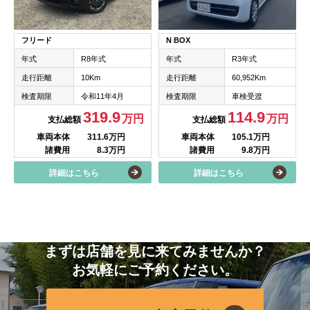
フリード
N BOX
年式
R8年式
年式
R3年式
走行距離
10Km
走行距離
60,952Km
検査期限
令和11年4月
検査期限
車検受渡
319.9
114.9
万円
万円
支払総額
支払総額
車両本体
311.6万円
車両本体
105.1万円
諸費用
8.3万円
諸費用
9.8万円
詳細はこちら
詳細はこちら
まずは店舗を見に来てみませんか？
お気軽にご予約ください。