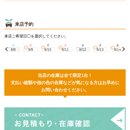
来店予約
来店ご希望日◯を選択してください。
土
日
月
火
水
木
金
8/8
8/9
8/10
8/11
8/12
8/13
8/14
当店の在庫は全て限定1台！
支払い総額や他の色の在庫などが気になる方はお早めに
お問い合わせください。