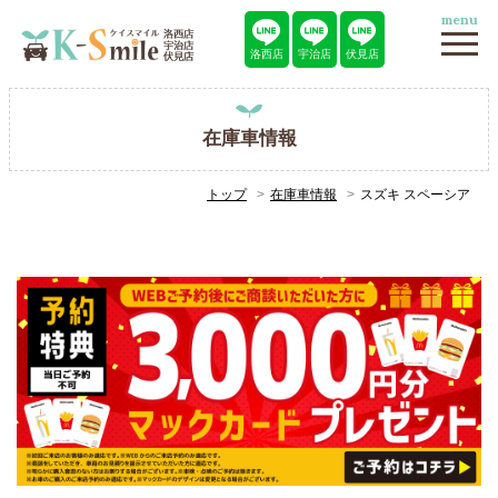
menu
洛西店
宇治店
伏見店
在庫車情報
トップ
在庫車情報
スズキ スペーシア