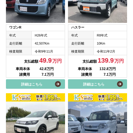
ワゴンR
ハスラー
年式
H26年式
年式
R8年式
走行距離
42,507Km
走行距離
10Km
検査期限
令和9年11月
検査期限
令和11年2月
49.9
139.9
万円
万円
支払総額
支払総額
車両本体
42.8万円
車両本体
132.8万円
諸費用
7.1万円
諸費用
7.1万円
詳細はこちら
詳細はこちら