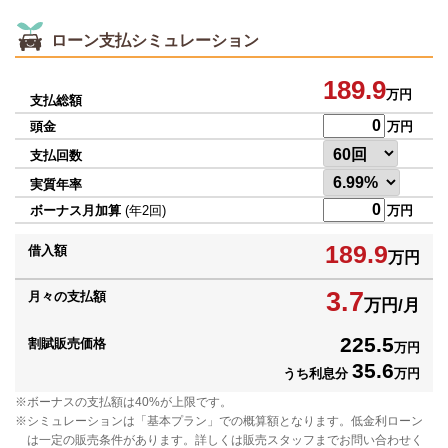
ローン支払シミュレーション
189.9
万円
支払総額
頭金
万円
支払回数
実質年率
ボーナス月加算
(年2回)
万円
189.9
借入額
万円
3.7
月々の支払額
万円/月
225.5
割賦販売価格
万円
35.6
うち利息分
万円
ボーナスの支払額は40%が上限です。
シミュレーションは「基本プラン」での概算額となります。低金利ローン
は一定の販売条件があります。詳しくは販売スタッフまでお問い合わせく