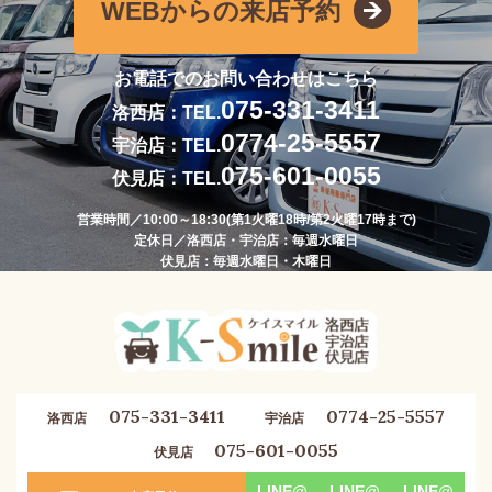
WEBからの来店予約
お電話でのお問い合わせはこちら
075-331-3411
洛西店：TEL.
0774-25-5557
宇治店：TEL.
075-601-0055
伏見店：TEL.
営業時間／10:00～18:30(第1火曜18時/第2火曜17時まで)
定休日／洛西店・宇治店：毎週水曜日
伏見店：毎週水曜日・木曜日
075-331-3411
0774-25-5557
洛西店
宇治店
075-601-0055
伏見店
LINE@
LINE@
LINE@