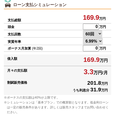
ローン支払シミュレーション
169.9
万円
支払総額
頭金
万円
支払回数
実質年率
ボーナス月加算
(年2回)
万円
169.9
借入額
万円
3.3
月々の支払額
万円/月
201.8
割賦販売価格
万円
31.9
うち利息分
万円
ボーナスの支払額は40%が上限です。
シミュレーションは「基本プラン」での概算額となります。低金利ローン
は一定の販売条件があります。詳しくは販売スタッフまでお問い合わせく
ださい。