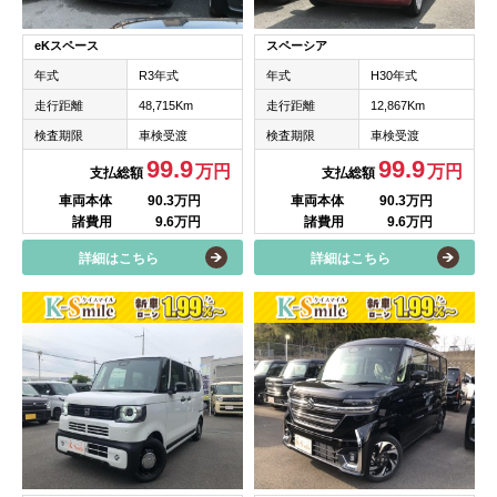
eKスペース
スペーシア
年式
R3年式
年式
H30年式
走行距離
48,715Km
走行距離
12,867Km
検査期限
車検受渡
検査期限
車検受渡
99.9
99.9
万円
万円
支払総額
支払総額
車両本体
90.3万円
車両本体
90.3万円
諸費用
9.6万円
諸費用
9.6万円
詳細はこちら
詳細はこちら