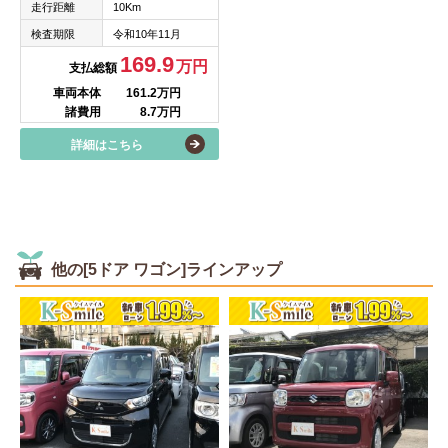
走行距離
10Km
検査期限
令和10年11月
169.9
万円
支払総額
車両本体
161.2万円
諸費用
8.7万円
詳細はこちら
他の[5ドア ワゴン]ラインアップ