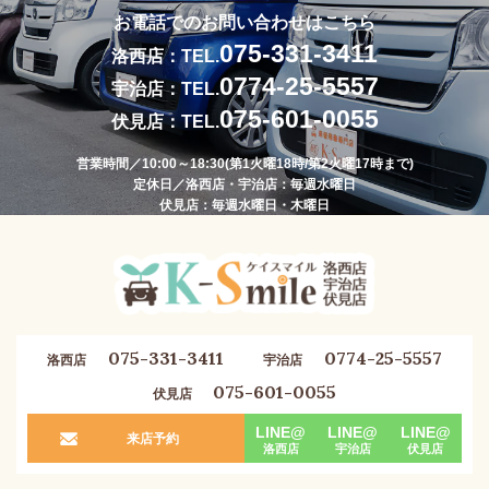
お電話でのお問い合わせはこちら
075-331-3411
洛西店：TEL.
0774-25-5557
宇治店：TEL.
075-601-0055
伏見店：TEL.
営業時間／10:00～18:30(第1火曜18時/第2火曜17時まで)
定休日／洛西店・宇治店：毎週水曜日
伏見店：毎週水曜日・木曜日
075-331-3411
0774-25-5557
洛西店
宇治店
075-601-0055
伏見店
LINE@
LINE@
LINE@
来店予約
洛西店
宇治店
伏見店