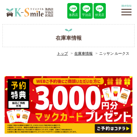
menu
洛西店
宇治店
伏見店
在庫車情報
トップ
在庫車情報
ニッサン ルークス