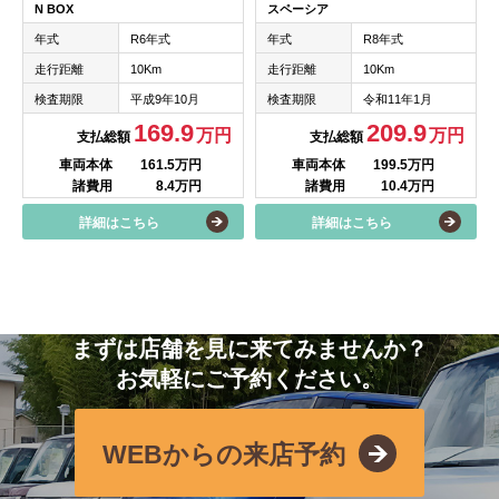
N BOX
スペーシア
年式
R6年式
年式
R8年式
走行距離
10Km
走行距離
10Km
検査期限
平成9年10月
検査期限
令和11年1月
169.9
209.9
万円
万円
支払総額
支払総額
車両本体
161.5万円
車両本体
199.5万円
諸費用
8.4万円
諸費用
10.4万円
詳細はこちら
詳細はこちら
まずは店舗を見に来てみませんか？
お気軽にご予約ください。
WEBからの来店予約