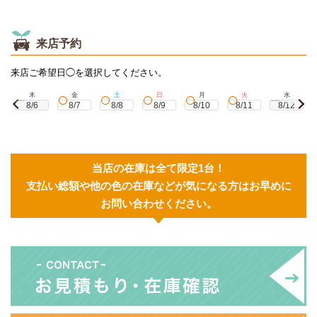
来店予約
来店ご希望日◯を選択してください。
木
金
土
日
月
火
水
8/6
8/7
8/8
8/9
8/10
8/11
8/12
当店の在庫は全て限定1台！
支払い総額や他の色の在庫などが気になる方はお早めに
お問い合わせください。