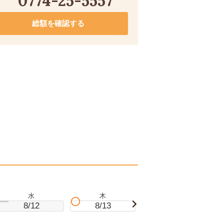
0774-25-5557
総額を確認する
水
木
金
8/12
8/13
8/14