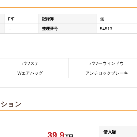
F/F
記録簿
無
－
整理番号
54513
パワステ
パワーウィンドウ
Wエアバッグ
アンチロックブレーキ
ーション
借入額
39.9
万円