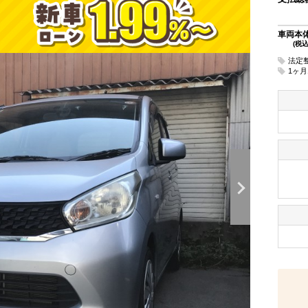
車両本
(税込
法定
1ヶ月