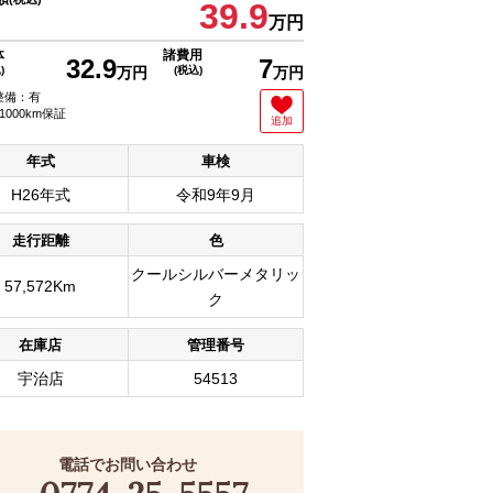
39.9
万円
体
諸費用
32.9
7
)
万円
(税込)
万円
整備：有
1000km保証
追加
年式
車検
H26年式
令和9年9月
走行距離
色
クールシルバーメタリッ
57,572Km
ク
在庫店
管理番号
宇治店
54513
電話でお問い合わせ