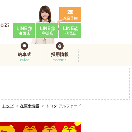
来店予約
0055
LINE@
LINE@
LINE@
洛西店
宇治店
伏見店
納車式
採用情報
voice
recruit
トップ
在庫車情報
トヨタ アルファード