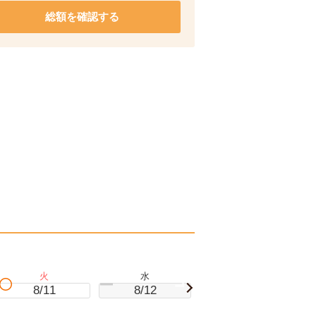
総額を確認する
火
水
木
8/11
8/12
8/13