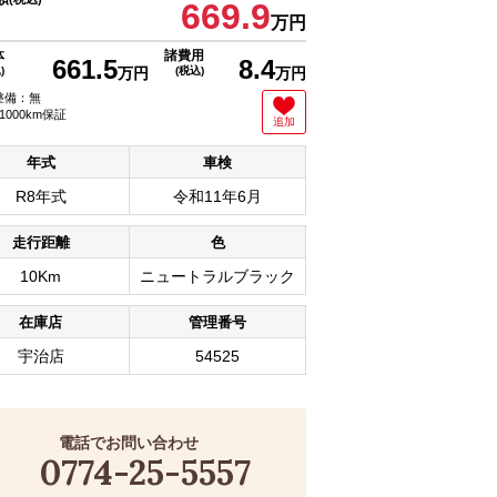
669.9
万円
体
諸費用
661.5
8.4
)
万円
(税込)
万円
整備：無
1000km保証
追加
年式
車検
R8年式
令和11年6月
走行距離
色
10Km
ニュートラルブラック
在庫店
管理番号
宇治店
54525
電話でお問い合わせ
0774-25-5557