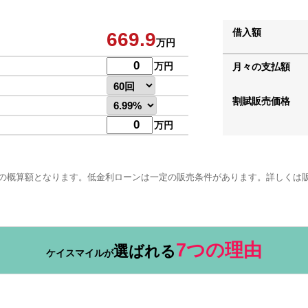
借入額
669.9
万円
万円
月々の支払額
割賦販売価格
万円
の概算額となります。低金利ローンは一定の販売条件があります。詳しくは
7つの理由
選ばれる
ケイスマイルが