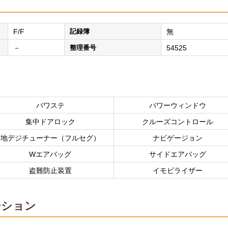
F/F
記録簿
無
－
整理番号
54525
パワステ
パワーウィンドウ
集中ドアロック
クルーズコントロール
地デジチューナー（フルセグ）
ナビゲージョン
Wエアバッグ
サイドエアバッグ
盗難防止装置
イモビライザー
ーション