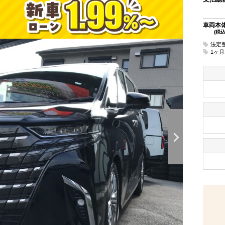
車両本
(税込
法定
1ヶ月