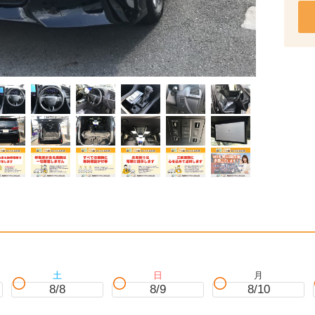
土
日
月
8/8
8/9
8/10