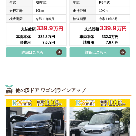
年式
R8年式
年式
R8年式
走行距離
10Km
走行距離
10Km
検査期限
令和11年5月
検査期限
令和11年5月
339.9
339.9
万円
万円
支払総額
支払総額
車両本体
332.3万円
車両本体
332.3万円
諸費用
7.6万円
諸費用
7.6万円
詳細はこちら
詳細はこちら
他の[5ドア ワゴン]ラインアップ