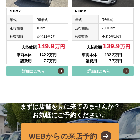
N BOX
N BOX
年式
R6年式
年式
R8年式
走行距離
7,170Km
走行距離
10Km
検査期限
令和9年10月
検査期限
令和11年7月
139.9
149.9
万円
万円
支払総額
支払総額
車両本体
132.2万円
車両本体
142.2万円
諸費用
7.7万円
諸費用
7.7万円
詳細はこちら
詳細はこちら
まずは店舗を見に来てみませんか？
お気軽にご予約ください。
WEBからの来店予約