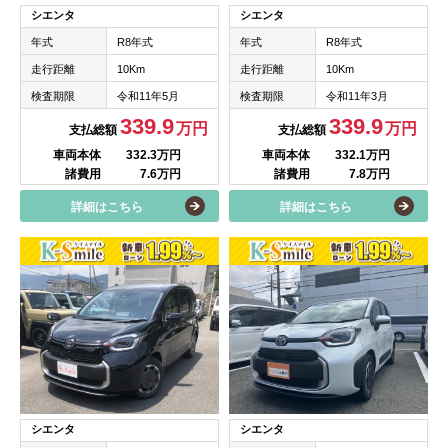
シエンタ
シエンタ
年式
R8年式
年式
R8年式
走行距離
10Km
走行距離
10Km
検査期限
令和11年5月
検査期限
令和11年3月
339.9
339.9
万円
万円
支払総額
支払総額
車両本体
332.3万円
車両本体
332.1万円
諸費用
7.6万円
諸費用
7.8万円
詳細はこちら
詳細はこちら
シエンタ
シエンタ