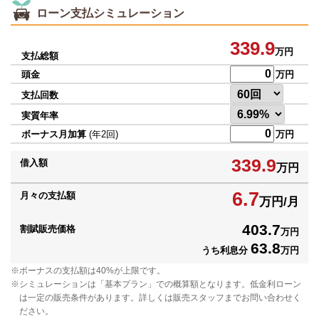
ローン支払シミュレーション
339.9
万円
支払総額
頭金
万円
支払回数
実質年率
ボーナス月加算
(年2回)
万円
339.9
借入額
万円
6.7
月々の支払額
万円/月
403.7
割賦販売価格
万円
63.8
うち利息分
万円
ボーナスの支払額は40%が上限です。
シミュレーションは「基本プラン」での概算額となります。低金利ローン
は一定の販売条件があります。詳しくは販売スタッフまでお問い合わせく
ださい。