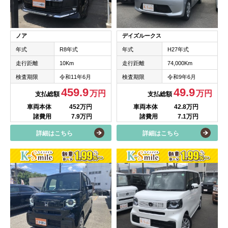
ノア
デイズルークス
年式
R8年式
年式
H27年式
走行距離
10Km
走行距離
74,000Km
検査期限
令和11年6月
検査期限
令和9年6月
459.9
49.9
万円
万円
支払総額
支払総額
車両本体
452万円
車両本体
42.8万円
諸費用
7.9万円
諸費用
7.1万円
詳細はこちら
詳細はこちら