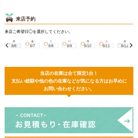
来店予約
来店ご希望日◯を選択してください。
木
金
土
日
月
火
水
8/6
8/7
8/8
8/9
8/10
8/11
8/12
当店の在庫は全て限定1台！
支払い総額や他の色の在庫などが気になる方はお早めに
お問い合わせください。