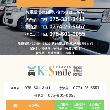
お電話でのお問い合わせはこちら
075-331-3411
洛西店：TEL.
0774-25-5557
宇治店：TEL.
075-601-0055
伏見店：TEL.
営業時間／10:00～18:30(第1火曜18時/第2火曜17時まで)
定休日／洛西店・宇治店：毎週水曜日
伏見店：毎週水曜日・木曜日
075-331-3411
0774-25-5557
洛西店
宇治店
075-601-0055
伏見店
LINE@
LINE@
LINE@
来店予約
洛西店
宇治店
伏見店