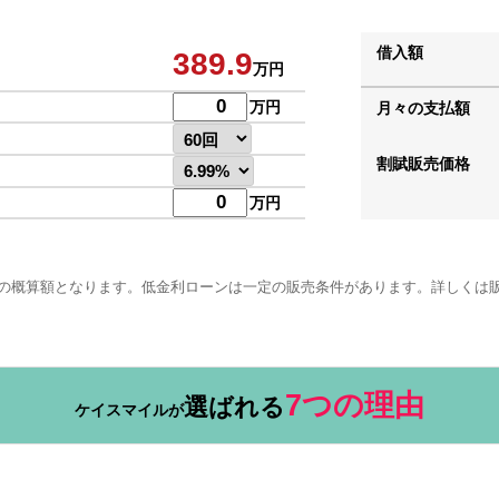
借入額
389.9
万円
万円
月々の支払額
割賦販売価格
万円
の概算額となります。低金利ローンは一定の販売条件があります。詳しくは
7つの理由
選ばれる
ケイスマイルが