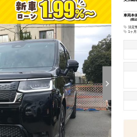
車両本
(税込
法定
1ヶ月