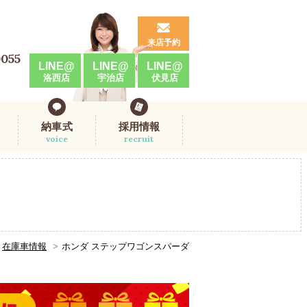
来店予約
0055
LINE@
LINE@
LINE@
洛西店
宇治店
伏見店
納車式
採用情報
voice
recruit
在庫車情報
ホンダ ステップワゴンスパーダ