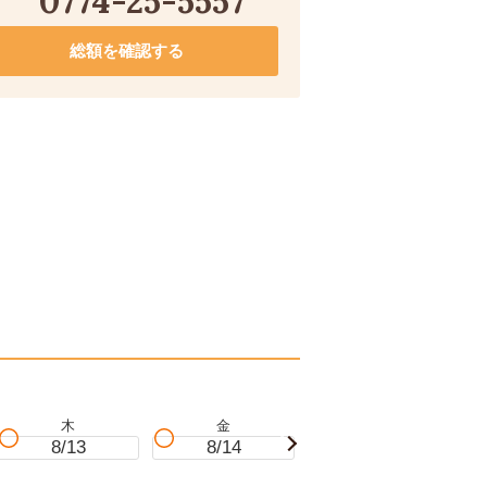
0774-25-5557
総額を確認する
木
金
土
8/13
8/14
8/15