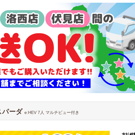
スパーダ
e:HEV 7人 マルチビュー付き
支払総