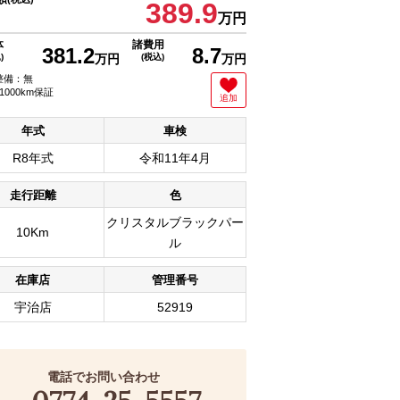
389.9
万円
体
諸費用
381.2
8.7
)
万円
(税込)
万円
整備：無
1000km保証
追加
年式
車検
R8年式
令和11年4月
走行距離
色
クリスタルブラックパー
10Km
ル
在庫店
管理番号
宇治店
52919
電話でお問い合わせ