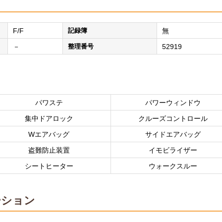
F/F
記録簿
無
－
整理番号
52919
パワステ
パワーウィンドウ
集中ドアロック
クルーズコントロール
Wエアバッグ
サイドエアバッグ
盗難防止装置
イモビライザー
シートヒーター
ウォークスルー
ーション