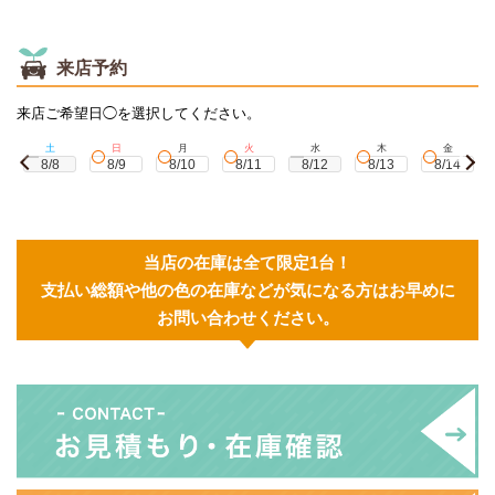
来店予約
来店ご希望日◯を選択してください。
土
日
月
火
水
木
金
8/8
8/9
8/10
8/11
8/12
8/13
8/14
当店の在庫は全て限定1台！
支払い総額や他の色の在庫などが気になる方はお早めに
お問い合わせください。