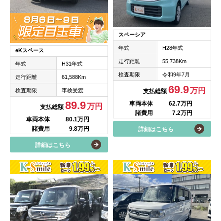
スペーシア
年式
H28年式
eKスペース
走行距離
55,738Km
年式
H31年式
検査期限
令和9年7月
走行距離
61,588Km
69.9
万円
検査期限
車検受渡
支払総額
89.9
車両本体
62.7万円
万円
支払総額
諸費用
7.2万円
車両本体
80.1万円
諸費用
9.8万円
詳細はこちら
詳細はこちら