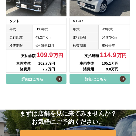
タント
N BOX
年式
H30年式
年式
R3年式
走行距離
49,274Km
走行距離
54,970Km
検査期限
令和9年12月
検査期限
車検受渡
109.9
114.9
万円
万円
支払総額
支払総額
車両本体
102.7万円
車両本体
105.1万円
諸費用
7.2万円
諸費用
9.8万円
詳細はこちら
詳細はこちら
まずは店舗を見に来てみませんか？
お気軽にご予約ください。