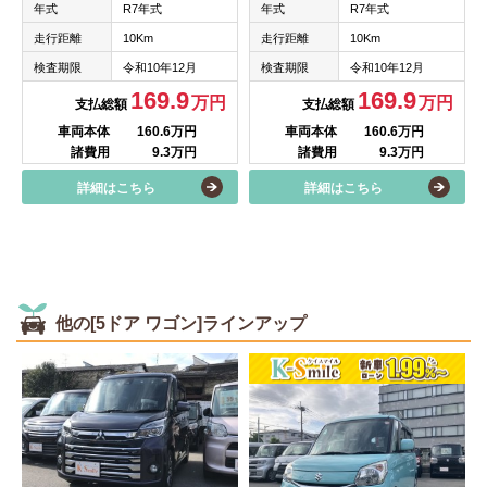
年式
R7年式
年式
R7年式
走行距離
10Km
走行距離
10Km
検査期限
令和10年12月
検査期限
令和10年12月
169.9
169.9
万円
万円
支払総額
支払総額
車両本体
160.6万円
車両本体
160.6万円
諸費用
9.3万円
諸費用
9.3万円
詳細はこちら
詳細はこちら
他の[5ドア ワゴン]ラインアップ