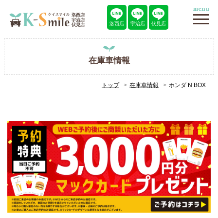
menu
洛西店
宇治店
伏見店
在庫車情報
トップ
在庫車情報
ホンダ N BOX