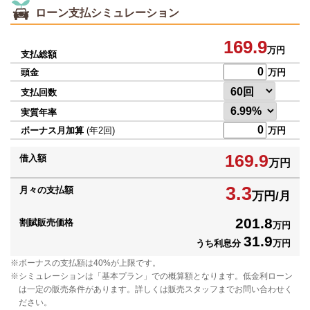
ローン支払シミュレーション
169.9
万円
支払総額
頭金
万円
支払回数
実質年率
ボーナス月加算
(年2回)
万円
169.9
借入額
万円
3.3
月々の支払額
万円/月
201.8
割賦販売価格
万円
31.9
うち利息分
万円
ボーナスの支払額は40%が上限です。
シミュレーションは「基本プラン」での概算額となります。低金利ローン
は一定の販売条件があります。詳しくは販売スタッフまでお問い合わせく
ださい。