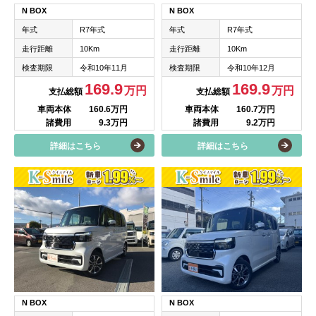
N BOX
N BOX
年式
R7年式
年式
R7年式
走行距離
10Km
走行距離
10Km
検査期限
令和10年11月
検査期限
令和10年12月
169.9
169.9
万円
万円
支払総額
支払総額
車両本体
160.6万円
車両本体
160.7万円
諸費用
9.3万円
諸費用
9.2万円
詳細はこちら
詳細はこちら
N BOX
N BOX