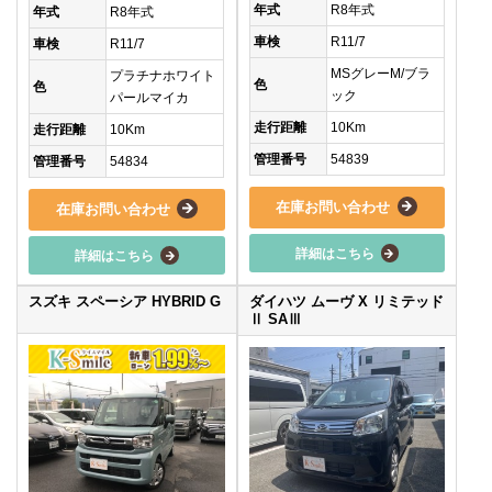
年式
R8年式
年式
R8年式
車検
R11/7
車検
R11/7
MSグレーM/ブラ
プラチナホワイト
色
色
ック
パールマイカ
走行距離
10Km
走行距離
10Km
管理番号
54839
管理番号
54834
在庫お問い合わせ
在庫お問い合わせ
詳細はこちら
詳細はこちら
スズキ スペーシア HYBRID G
ダイハツ ムーヴ X リミテッド
Ⅱ SAⅢ