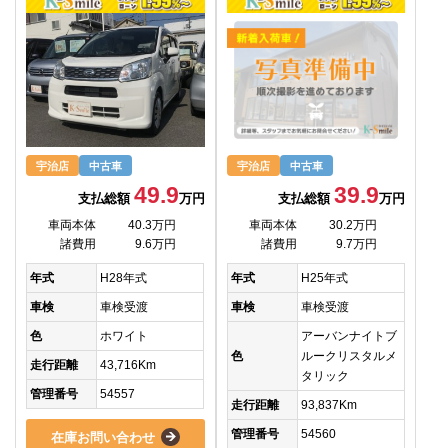
宇治店
中古車
宇治店
中古車
49.9
39.9
支払総額
万円
支払総額
万円
車両本体
40.3万円
車両本体
30.2万円
諸費用
9.6万円
諸費用
9.7万円
年式
H28年式
年式
H25年式
車検
車検受渡
車検
車検受渡
色
ホワイト
アーバンナイトブ
色
ルークリスタルメ
走行距離
43,716Km
タリック
管理番号
54557
走行距離
93,837Km
管理番号
54560
在庫お問い合わせ