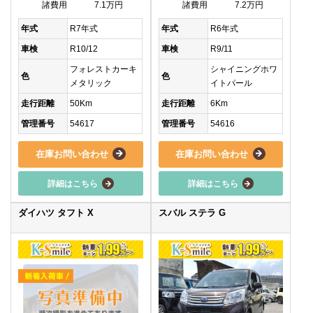
諸費用
7.1万円
諸費用
7.2万円
年式
R7年式
年式
R6年式
車検
R10/12
車検
R9/11
フォレストカーキ
シャイニングホワ
色
色
メタリック
イトパール
走行距離
50Km
走行距離
6Km
管理番号
54617
管理番号
54616
在庫お問い合わせ
在庫お問い合わせ
詳細はこちら
詳細はこちら
ダイハツ タフト X
スバル ステラ G