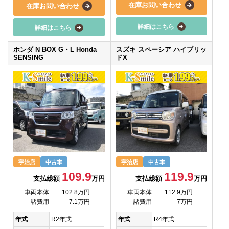
在庫お問い合わせ
在庫お問い合わせ
詳細はこちら
詳細はこちら
ホンダ N BOX G・L Honda
スズキ スペーシア ハイブリッ
SENSING
ドX
宇治店
中古車
宇治店
中古車
109.9
119.9
支払総額
万円
支払総額
万円
車両本体
102.8万円
車両本体
112.9万円
諸費用
7.1万円
諸費用
7万円
年式
R2年式
年式
R4年式