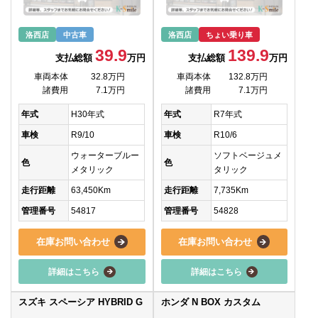
洛西店
中古車
洛西店
ちょい乗り車
39.9
139.9
支払総額
万円
支払総額
万円
車両本体
32.8万円
車両本体
132.8万円
諸費用
7.1万円
諸費用
7.1万円
年式
H30年式
年式
R7年式
車検
R9/10
車検
R10/6
ウォーターブルー
ソフトベージュメ
色
色
メタリック
タリック
走行距離
63,450Km
走行距離
7,735Km
管理番号
54817
管理番号
54828
在庫お問い合わせ
在庫お問い合わせ
詳細はこちら
詳細はこちら
スズキ スペーシア HYBRID G
ホンダ N BOX カスタム