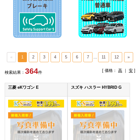
«
1
2
3
4
5
6
7
...
11
12
»
364
[ 価格：
高
｜
安
]
検索結果：
件
三菱 eKワゴン E
スズキ ハスラー HYBRID G