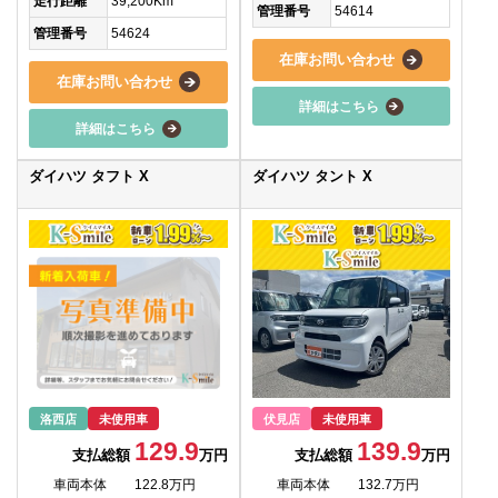
走行距離
39,200Km
管理番号
54614
管理番号
54624
在庫お問い合わせ
在庫お問い合わせ
詳細はこちら
詳細はこちら
ダイハツ タフト X
ダイハツ タント X
洛西店
未使用車
伏見店
未使用車
129.9
139.9
支払総額
万円
支払総額
万円
車両本体
122.8万円
車両本体
132.7万円