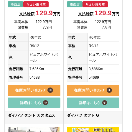
洛西店
ちょい乗り車
洛西店
ちょい乗り車
129.9
129.9
支払総額
万円
支払総額
万円
車両本体
122.9万円
車両本体
122.9万円
諸費用
7万円
諸費用
7万円
年式
R6年式
年式
R6年式
車検
R9/12
車検
R9/12
ピュアホワイトパ
ピュアホワイトパ
色
色
ール
ール
走行距離
7,635Km
走行距離
3,686Km
管理番号
54688
管理番号
54689
在庫お問い合わせ
在庫お問い合わせ
詳細はこちら
詳細はこちら
ダイハツ タント カスタムX
ダイハツ タフト G