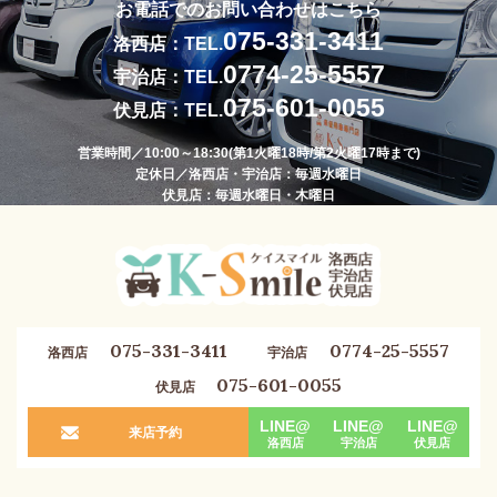
お電話でのお問い合わせはこちら
075-331-3411
洛西店：TEL.
0774-25-5557
宇治店：TEL.
075-601-0055
伏見店：TEL.
営業時間／10:00～18:30(第1火曜18時/第2火曜17時まで)
定休日／洛西店・宇治店：毎週水曜日
伏見店：毎週水曜日・木曜日
075-331-3411
0774-25-5557
洛西店
宇治店
075-601-0055
伏見店
LINE@
LINE@
LINE@
来店予約
洛西店
宇治店
伏見店