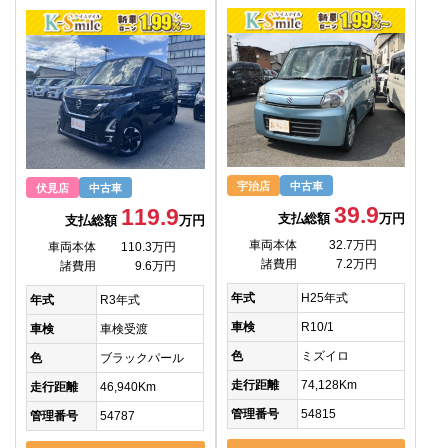
宇治店
中古車
伏見店
中古車
39.9
119.9
支払総額
万円
支払総額
万円
車両本体
32.7万円
車両本体
110.3万円
諸費用
7.2万円
諸費用
9.6万円
年式
H25年式
年式
R3年式
車検
R10/1
車検
車検受渡
色
ミズイロ
色
ブラックパール
走行距離
74,128Km
走行距離
46,940Km
管理番号
54815
管理番号
54787