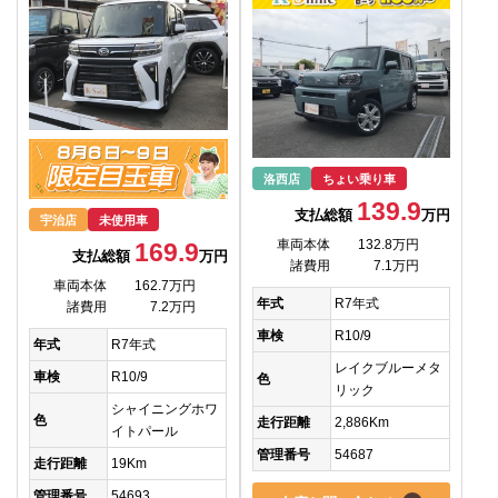
洛西店
ちょい乗り車
139.9
支払総額
万円
宇治店
未使用車
車両本体
132.8万円
169.9
支払総額
万円
諸費用
7.1万円
車両本体
162.7万円
年式
R7年式
諸費用
7.2万円
車検
R10/9
年式
R7年式
レイクブルーメタ
車検
R10/9
色
リック
シャイニングホワ
色
走行距離
2,886Km
イトパール
管理番号
54687
走行距離
19Km
管理番号
54693