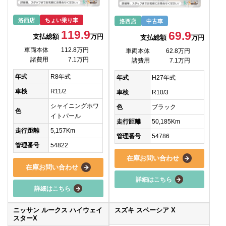
洛西店
ちょい乗り車
洛西店
中古車
119.9
69.9
支払総額
万円
支払総額
万円
車両本体
112.8万円
車両本体
62.8万円
諸費用
7.1万円
諸費用
7.1万円
年式
R8年式
年式
H27年式
車検
R11/2
車検
R10/3
シャイニングホワ
色
ブラック
色
イトパール
走行距離
50,185Km
走行距離
5,157Km
管理番号
54786
管理番号
54822
在庫お問い合わせ
在庫お問い合わせ
詳細はこちら
詳細はこちら
ニッサン ルークス ハイウェイ
スズキ スペーシア X
スターX