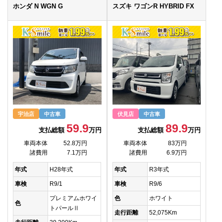
ホンダ N WGN G
スズキ ワゴンR HYBRID FX
宇治店
中古車
伏見店
中古車
59.9
89.9
支払総額
万円
支払総額
万円
車両本体
52.8万円
車両本体
83万円
諸費用
7.1万円
諸費用
6.9万円
年式
H28年式
年式
R3年式
車検
R9/1
車検
R9/6
プレミアムホワイ
色
ホワイト
色
トパールⅡ
走行距離
52,075Km