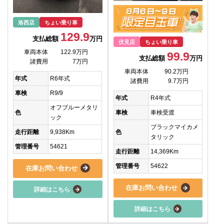
洛西店
ちょい乗り車
129.9
支払総額
万円
伏見店
ちょい乗り車
車両本体
122.9万円
99.9
支払総額
万円
諸費用
7万円
車両本体
90.2万円
年式
R6年式
諸費用
9.7万円
車検
R9/9
年式
R4年式
オフブルーメタリ
色
車検
車検受渡
ック
ブラックマイカメ
走行距離
9,938Km
色
タリック
管理番号
54621
走行距離
14,369Km
管理番号
54622
在庫お問い合わせ
在庫お問い合わせ
詳細はこちら
詳細はこちら