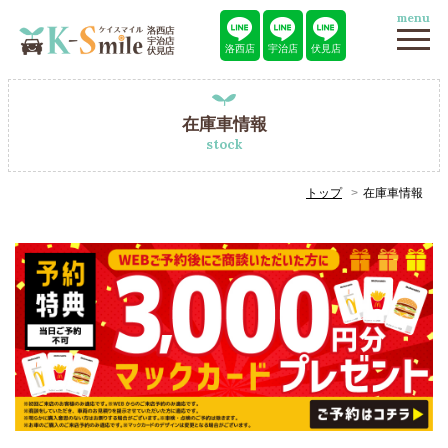
menu
洛西店
宇治店
伏見店
在庫車情報
stock
トップ
在庫車情報