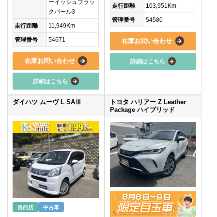
ーイッシュブラッ
走行距離
103,951Km
クパール3
管理番号
54580
走行距離
11,949Km
管理番号
54671
在庫お問い合わせ
在庫お問い合わせ
詳細はこちら
詳細はこちら
ダイハツ ムーヴ L SAⅢ
トヨタ ハリアー Z Leather
Package ハイブリッド
洛西店
中古車