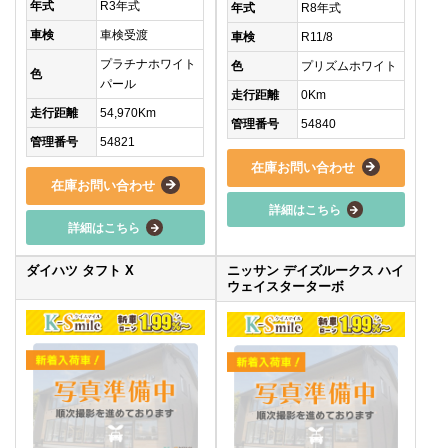
年式
R3年式
年式
R8年式
車検
車検受渡
車検
R11/8
プラチナホワイト
色
プリズムホワイト
色
パール
走行距離
0Km
走行距離
54,970Km
管理番号
54840
管理番号
54821
在庫お問い合わせ
在庫お問い合わせ
詳細はこちら
詳細はこちら
ダイハツ タフト X
ニッサン デイズルークス ハイ
ウェイスターターボ