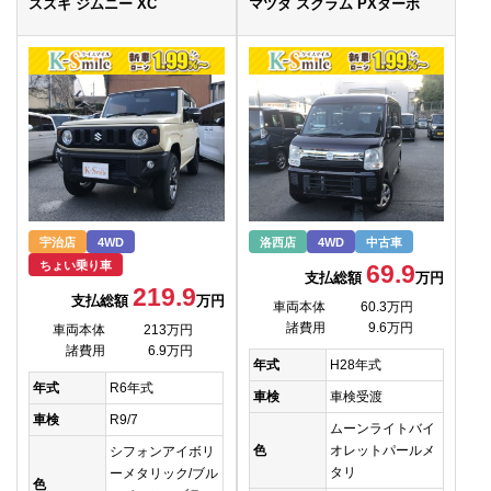
スズキ ジムニー XC
マツダ スクラム PXターボ
宇治店
4WD
洛西店
4WD
中古車
ちょい乗り車
69.9
支払総額
万円
219.9
支払総額
万円
車両本体
60.3万円
諸費用
9.6万円
車両本体
213万円
諸費用
6.9万円
年式
H28年式
年式
R6年式
車検
車検受渡
車検
R9/7
ムーンライトバイ
色
オレットパールメ
シフォンアイボリ
タリ
ーメタリック/ブル
色