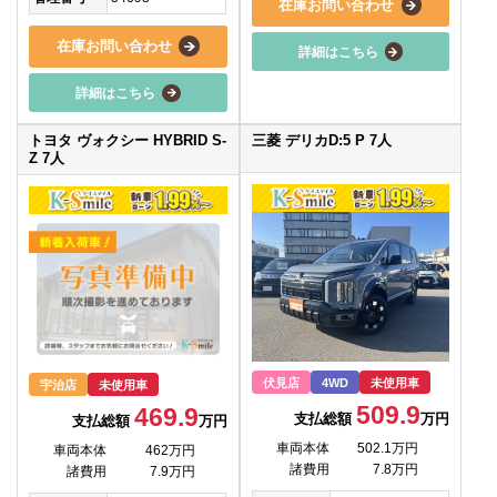
在庫お問い合わせ
在庫お問い合わせ
詳細はこちら
詳細はこちら
トヨタ ヴォクシー HYBRID S-
三菱 デリカD:5 P 7人
Z 7人
伏見店
4WD
未使用車
宇治店
未使用車
509.9
469.9
支払総額
万円
支払総額
万円
車両本体
502.1万円
車両本体
462万円
諸費用
7.8万円
諸費用
7.9万円