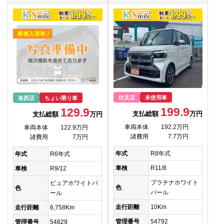
伏見店
未使用車
洛西店
ちょい乗り車
199.9
129.9
支払総額
万円
支払総額
万円
車両本体
192.2万円
車両本体
122.9万円
諸費用
7.7万円
諸費用
7万円
年式
R8年式
年式
R6年式
車検
R11/8
車検
R9/12
プラチナホワイト
ピュアホワイトパ
色
色
パール
ール
走行距離
10Km
走行距離
6,758Km
管理番号
54792
管理番号
54829