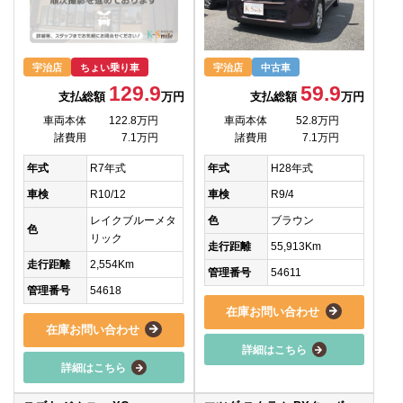
宇治店
ちょい乗り車
宇治店
中古車
129.9
59.9
支払総額
万円
支払総額
万円
車両本体
122.8万円
車両本体
52.8万円
諸費用
7.1万円
諸費用
7.1万円
年式
R7年式
年式
H28年式
車検
R10/12
車検
R9/4
レイクブルーメタ
色
ブラウン
色
リック
走行距離
55,913Km
走行距離
2,554Km
管理番号
54611
管理番号
54618
在庫お問い合わせ
在庫お問い合わせ
詳細はこちら
詳細はこちら