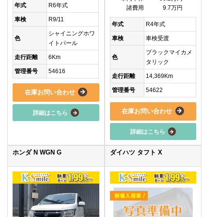
年式
R6年式
諸費用
9.7万円
車検
R9/11
年式
R4年式
シャイニングホワ
色
車検
車検受渡
イトパール
ブラックマイカメ
走行距離
6Km
色
タリック
管理番号
54616
走行距離
14,369Km
管理番号
54622
在庫お問い合わせ
在庫お問い合わせ
詳細はこちら
詳細はこちら
ホンダ N WGN G
ダイハツ タフト X