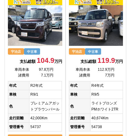
宇治店
中古車
宇治店
中古車
104.9
119.9
支払総額
万円
支払総額
万円
車両本体
97.8万円
車両本体
112.9万円
諸費用
7.1万円
諸費用
7万円
年式
R2年式
年式
R4年式
車検
R9/1
車検
R9/5
プレミアムアガッ
ライトブロンズ
色
色
トブラウンパール
PMホワイト2TR
走行距離
42,000Km
走行距離
40,674Km
管理番号
54737
管理番号
54738