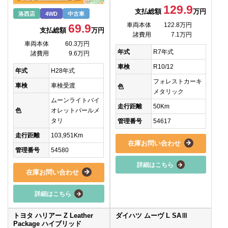
129.9
支払総額
万円
洛西店
4WD
中古車
車両本体
122.8万円
69.9
支払総額
万円
諸費用
7.1万円
車両本体
60.3万円
年式
R7年式
諸費用
9.6万円
車検
R10/12
年式
H28年式
フォレストカーキ
車検
車検受渡
色
メタリック
ムーンライトバイ
走行距離
50Km
色
オレットパールメ
タリ
管理番号
54617
走行距離
103,951Km
在庫お問い合わせ
管理番号
54580
詳細はこちら
在庫お問い合わせ
詳細はこちら
トヨタ ハリアー Z Leather
ダイハツ ムーヴ L SAⅢ
Package ハイブリッド