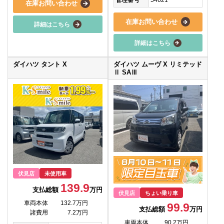
管理番号
54621
在庫お問い合わせ
在庫お問い合わせ
詳細はこちら
詳細はこちら
ダイハツ タント X
ダイハツ ムーヴ X リミテッド
Ⅱ SAⅢ
伏見店
未使用車
139.9
支払総額
万円
伏見店
ちょい乗り車
車両本体
132.7万円
99.9
支払総額
万円
諸費用
7.2万円
車両本体
90.2万円