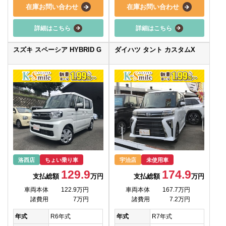
在庫お問い合わせ
在庫お問い合わせ
詳細はこちら
詳細はこちら
スズキ スペーシア HYBRID G
ダイハツ タント カスタムX
洛西店
ちょい乗り車
宇治店
未使用車
129.9
174.9
支払総額
万円
支払総額
万円
車両本体
122.9万円
車両本体
167.7万円
諸費用
7万円
諸費用
7.2万円
年式
R6年式
年式
R7年式