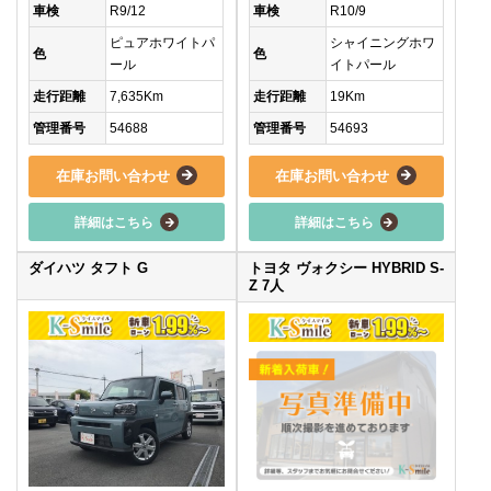
車検
R9/12
車検
R10/9
ピュアホワイトパ
シャイニングホワ
色
色
ール
イトパール
走行距離
7,635Km
走行距離
19Km
管理番号
54688
管理番号
54693
在庫お問い合わせ
在庫お問い合わせ
詳細はこちら
詳細はこちら
ダイハツ タフト G
トヨタ ヴォクシー HYBRID S-
Z 7人