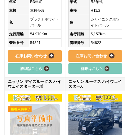
年式
R3年式
年式
R8年式
車検
車検受渡
車検
R11/2
プラチナホワイト
シャイニングホワ
色
色
パール
イトパール
走行距離
54,970Km
走行距離
5,157Km
管理番号
54821
管理番号
54822
在庫お問い合わせ
在庫お問い合わせ
詳細はこちら
詳細はこちら
ニッサン デイズルークス ハイ
ニッサン ルークス ハイウェイ
ウェイスターターボ
スターX