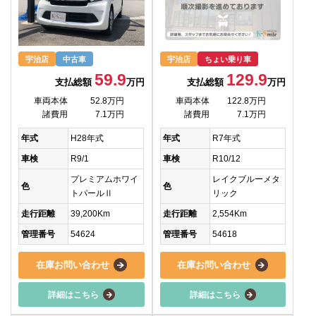
宇治店
中古車
宇治店
ちょい乗り車
59.9
129.9
支払総額
万円
支払総額
万円
車両本体
52.8万円
車両本体
122.8万円
諸費用
7.1万円
諸費用
7.1万円
年式
H28年式
年式
R7年式
車検
R9/1
車検
R10/12
プレミアムホワイ
レイクブルーメタ
色
色
トパールⅡ
リック
走行距離
39,200Km
走行距離
2,554Km
管理番号
54624
管理番号
54618
在庫お問い合わせ
在庫お問い合わせ
詳細はこちら
詳細はこちら