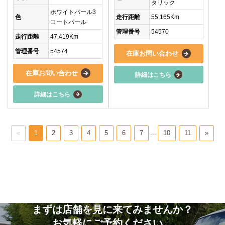
タリック
ホワイトパール3
走行距離
55,165Km
色
コートパール
管理番号
54570
走行距離
47,419Km
管理番号
54574
在庫お問い合わせ
在庫お問い合わせ
詳細はこちら
詳細はこちら
«
1
2
3
4
5
6
7
...
10
11
»
まずは店舗を見に来てみませんか？
お気軽にご予約ください。