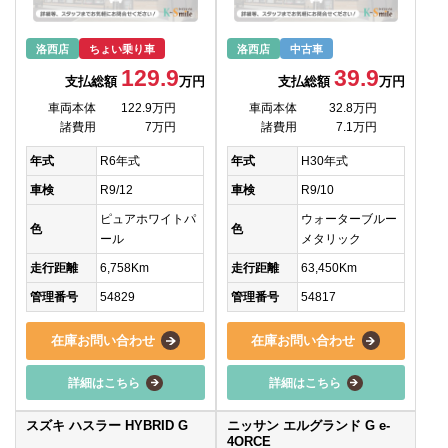
洛西店
ちょい乗り車
洛西店
中古車
129.9
39.9
支払総額
万円
支払総額
万円
車両本体
122.9万円
車両本体
32.8万円
諸費用
7万円
諸費用
7.1万円
年式
R6年式
年式
H30年式
車検
R9/12
車検
R9/10
ピュアホワイトパ
ウォーターブルー
色
色
ール
メタリック
走行距離
6,758Km
走行距離
63,450Km
管理番号
54829
管理番号
54817
在庫お問い合わせ
在庫お問い合わせ
詳細はこちら
詳細はこちら
スズキ ハスラー HYBRID G
ニッサン エルグランド G e-
4ORCE