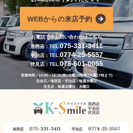
WEBからの来店予約
お電話でのお問い合わせはこちら
075-331-3411
洛西店：TEL.
0774-25-5557
宇治店：TEL.
075-601-0055
伏見店：TEL.
営業時間／10:00～18:30(第1火曜18時/第2火曜17時まで)
定休日／洛西店・宇治店：毎週水曜日
伏見店：毎週水曜日・木曜日
075-331-3411
0774-25-5557
洛西店
宇治店