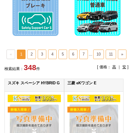
«
1
2
3
4
5
6
7
...
10
11
»
348
[ 価格：
高
｜
安
]
検索結果：
件
スズキ スペーシア HYBRID G
三菱 eKワゴン E