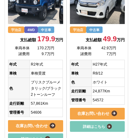
宇治店
4WD
中古車
宇治店
中古車
179.9
49.9
支払総額
万円
支払総額
万円
車両本体
170.2万円
車両本体
42.9万円
諸費用
9.7万円
諸費用
7万円
年式
R2年式
年式
H27年式
車検
車検受渡
車検
R8/12
ブリスクブルーメ
色
ホワイト
色
タリック/ブラック
走行距離
24,877Km
2トーンルーフ
管理番号
54572
走行距離
57,861Km
管理番号
54606
在庫お問い合わせ
在庫お問い合わせ
詳細はこちら