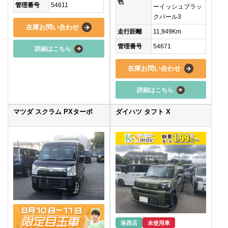
色
管理番号
54611
ーイッシュブラッ
クパール3
在庫お問い合わせ
走行距離
11,949Km
管理番号
54671
詳細はこちら
在庫お問い合わせ
詳細はこちら
マツダ スクラム PXターボ
ダイハツ タフト X
洛西店
未使用車