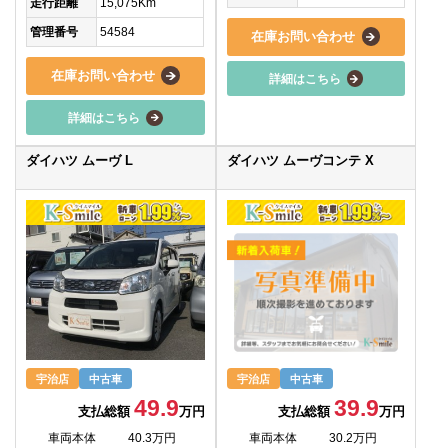
走行距離
15,075Km
管理番号
54584
在庫お問い合わせ
在庫お問い合わせ
詳細はこちら
詳細はこちら
ダイハツ ムーヴ L
ダイハツ ムーヴコンテ X
宇治店
中古車
宇治店
中古車
49.9
39.9
支払総額
万円
支払総額
万円
車両本体
40.3万円
車両本体
30.2万円