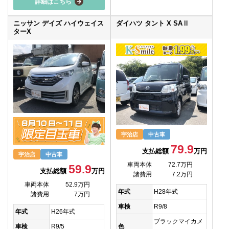
詳細はこちら
ニッサン デイズ ハイウェイス
ダイハツ タント X SAⅡ
ターX
宇治店
中古車
79.9
支払総額
万円
宇治店
中古車
車両本体
72.7万円
59.9
支払総額
万円
諸費用
7.2万円
車両本体
52.9万円
年式
H28年式
諸費用
7万円
車検
R9/8
年式
H26年式
ブラックマイカメ
色
車検
R9/5