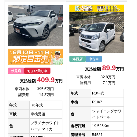
洛西店
中古車
89.9
支払総額
万円
伏見店
ちょい乗り車
車両本体
82.8万円
409.9
支払総額
万円
諸費用
7.1万円
車両本体
395.6万円
年式
R3年式
諸費用
14.3万円
車検
R10/7
年式
R6年式
シャイニングホワ
色
車検
車検受渡
イトパール
プラチナホワイト
走行距離
19,525Km
色
パールマイカ
管理番号
54581