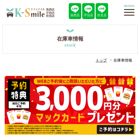
menu
洛西店
宇治店
伏見店
在庫車情報
stock
トップ
在庫車情報