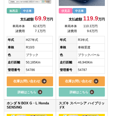
洛西店
中古車
伏見店
中古車
69.9
119.9
支払総額
万円
支払総額
万円
車両本体
62.8万円
車両本体
110.3万円
諸費用
7.1万円
諸費用
9.6万円
年式
H27年式
年式
R3年式
車検
R10/3
車検
車検受渡
色
ブラック
色
ブラックパール
走行距離
50,185Km
走行距離
46,940Km
管理番号
54786
管理番号
54787
在庫お問い合わせ
在庫お問い合わせ
詳細はこちら
詳細はこちら
ホンダ N BOX G・L Honda
スズキ スペーシア ハイブリッ
SENSING
ドX