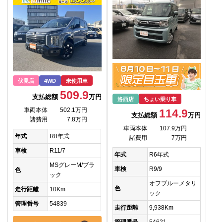
伏見店
4WD
未使用車
509.9
支払総額
万円
洛西店
ちょい乗り車
車両本体
502.1万円
114.9
支払総額
万円
諸費用
7.8万円
車両本体
107.9万円
年式
R8年式
諸費用
7万円
車検
R11/7
年式
R6年式
MSグレーM/ブラ
車検
R9/9
色
ック
オフブルーメタリ
色
走行距離
10Km
ック
管理番号
54839
走行距離
9,938Km