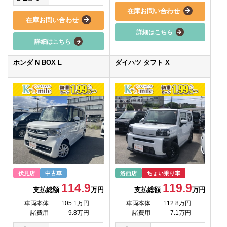
在庫お問い合わせ
在庫お問い合わせ
詳細はこちら
詳細はこちら
ホンダ N BOX L
ダイハツ タフト X
伏見店
中古車
洛西店
ちょい乗り車
114.9
119.9
支払総額
万円
支払総額
万円
車両本体
105.1万円
車両本体
112.8万円
諸費用
9.8万円
諸費用
7.1万円