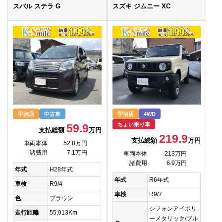
スバル ステラ G
スズキ ジムニー XC
宇治店
中古車
宇治店
4WD
ちょい乗り車
59.9
支払総額
万円
219.9
支払総額
万円
車両本体
52.8万円
諸費用
7.1万円
車両本体
213万円
諸費用
6.9万円
年式
H28年式
年式
R6年式
車検
R9/4
車検
R9/7
色
ブラウン
シフォンアイボリ
走行距離
55,913Km
ーメタリック/ブル