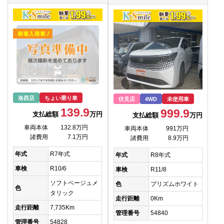
洛西店
ちょい乗り車
伏見店
4WD
未使用車
139.9
999.9
支払総額
万円
支払総額
万円
車両本体
132.8万円
車両本体
991万円
諸費用
7.1万円
諸費用
8.9万円
年式
R7年式
年式
R8年式
車検
R10/6
車検
R11/8
ソフトベージュメ
色
プリズムホワイト
色
タリック
走行距離
0Km
走行距離
7,735Km
管理番号
54840
管理番号
54828