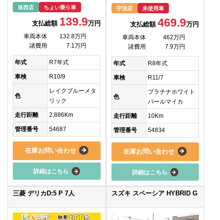
洛西店
ちょい乗り車
宇治店
未使用車
139.9
469.9
支払総額
万円
支払総額
万円
車両本体
132.8万円
車両本体
462万円
諸費用
7.1万円
諸費用
7.9万円
年式
R7年式
年式
R8年式
車検
R10/9
車検
R11/7
レイクブルーメタ
プラチナホワイト
色
色
リック
パールマイカ
走行距離
2,886Km
走行距離
10Km
管理番号
54687
管理番号
54834
在庫お問い合わせ
在庫お問い合わせ
詳細はこちら
詳細はこちら
三菱 デリカD:5 P 7人
スズキ スペーシア HYBRID G