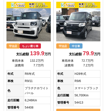
宇治店
ちょい乗り車
宇治店
中古車
139.9
79.9
支払総額
万円
支払総額
万円
車両本体
132.2万円
車両本体
72.7万円
諸費用
7.7万円
諸費用
7.2万円
年式
R6年式
年式
H28年式
車検
R9/11
車検
R9/6
プラチナホワイト
色
スマートブラック
色
パール
走行距離
56,700Km
走行距離
6,246Km
管理番号
54413
管理番号
54408