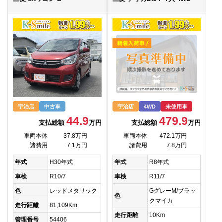
宇治店
中古車
宇治店
4WD
未使用車
44.9
479.9
支払総額
万円
支払総額
万円
車両本体
37.8万円
車両本体
472.1万円
諸費用
7.1万円
諸費用
7.8万円
年式
H30年式
年式
R8年式
車検
R10/7
車検
R11/7
色
レッドメタリック
GグレーM/ブラッ
色
クマイカ
走行距離
81,109Km
走行距離
10Km
管理番号
54406