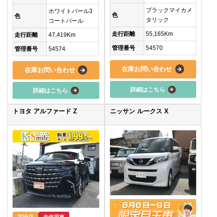
ブラックマイカメ
ホワイトパール3
色
色
タリック
コートパール
走行距離
55,165Km
走行距離
47,419Km
管理番号
54570
管理番号
54574
在庫お問い合わせ
在庫お問い合わせ
詳細はこちら
詳細はこちら
トヨタ アルファード Z
ニッサン ルークス X
宇治店
未使用車