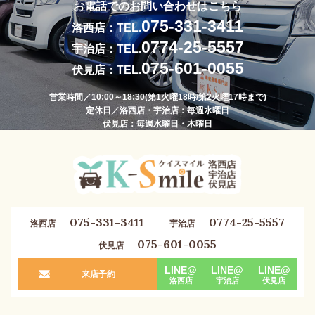
お電話でのお問い合わせはこちら
075-331-3411
洛西店：TEL.
0774-25-5557
宇治店：TEL.
075-601-0055
伏見店：TEL.
営業時間／10:00～18:30(第1火曜18時/第2火曜17時まで)
定休日／洛西店・宇治店：毎週水曜日
伏見店：毎週水曜日・木曜日
075-331-3411
0774-25-5557
洛西店
宇治店
075-601-0055
伏見店
LINE@
LINE@
LINE@
来店予約
洛西店
宇治店
伏見店