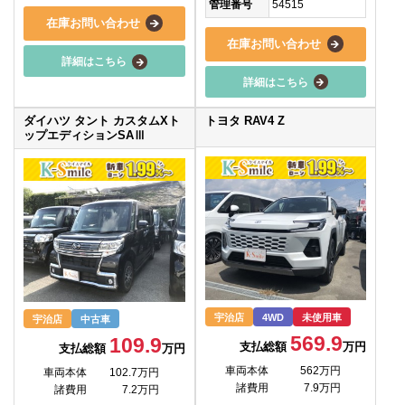
管理番号
54515
在庫お問い合わせ
在庫お問い合わせ
詳細はこちら
詳細はこちら
ダイハツ タント カスタムXト
トヨタ RAV4 Z
ップエディションSAⅢ
宇治店
4WD
未使用車
宇治店
中古車
569.9
109.9
支払総額
万円
支払総額
万円
車両本体
562万円
車両本体
102.7万円
諸費用
7.9万円
諸費用
7.2万円