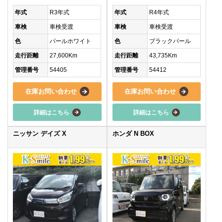
年式
R3年式
年式
R4年式
車検
車検受渡
車検
車検受渡
色
パールホワイト
色
ブラックパール
走行距離
27,600Km
走行距離
43,735Km
管理番号
54405
管理番号
54412
在庫お問い合わせ
在庫お問い合わせ
詳細はこちら
詳細はこちら
ニッサン デイズ X
ホンダ N BOX