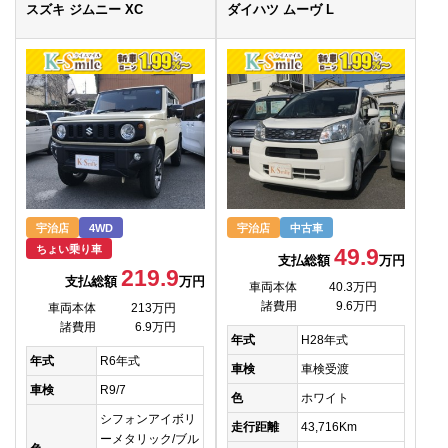
スズキ ジムニー XC
ダイハツ ムーヴ L
宇治店
4WD
宇治店
中古車
ちょい乗り車
49.9
支払総額
万円
219.9
支払総額
万円
車両本体
40.3万円
諸費用
9.6万円
車両本体
213万円
諸費用
6.9万円
年式
H28年式
年式
R6年式
車検
車検受渡
車検
R9/7
色
ホワイト
シフォンアイボリ
走行距離
43,716Km
ーメタリック/ブル