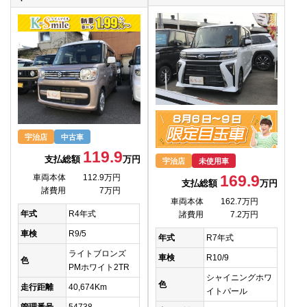
宇治店
中古車
119.9
支払総額
万円
宇治店
未使用車
169.9
車両本体
112.9万円
支払総額
万円
諸費用
7万円
車両本体
162.7万円
年式
R4年式
諸費用
7.2万円
車検
R9/5
年式
R7年式
ライトブロンズ
車検
R10/9
色
PMホワイト2TR
シャイニングホワ
色
走行距離
40,674Km
イトパール
管理番号
54738