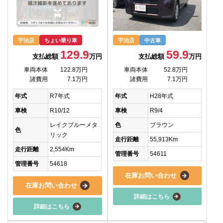
宇治店
ちょい乗り車
宇治店
中古車
129.9
59.9
支払総額
万円
支払総額
万円
車両本体
122.8万円
車両本体
52.8万円
諸費用
7.1万円
諸費用
7.1万円
年式
R7年式
年式
H28年式
車検
R10/12
車検
R9/4
レイクブルーメタ
色
ブラウン
色
リック
走行距離
55,913Km
走行距離
2,554Km
管理番号
54611
管理番号
54618
在庫お問い合わせ
在庫お問い合わせ
詳細はこちら
詳細はこちら