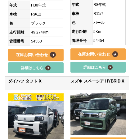
年式
R8年式
年式
H30年式
車検
R11/7
車検
R9/12
色
パール
色
ブラック
走行距離
5Km
走行距離
49,274Km
管理番号
54454
管理番号
54550
在庫お問い合わせ
在庫お問い合わせ
詳細はこちら
詳細はこちら
ダイハツ タフト X
スズキ スペーシア HYBRID X