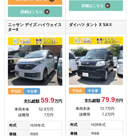
詳細はこちら
詳細はこちら
ニッサン デイズ ハイウェイス
ダイハツ タント X SAⅡ
ターX
宇治店
中古車
宇治店
中古車
79.9
59.9
支払総額
万円
支払総額
万円
車両本体
72.7万円
車両本体
52.9万円
諸費用
7.2万円
諸費用
7万円
年式
H28年式
年式
H26年式
車検
R9/8
車検
R9/5