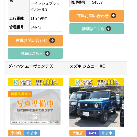
色
管理番号
54557
ーイッシュブラッ
クパール3
在庫お問い合わせ
走行距離
11,949Km
管理番号
54671
詳細はこちら
在庫お問い合わせ
詳細はこちら
ダイハツ ムーヴコンテ X
スズキ ジムニー XC
宇治店
中古車
宇治店
4WD
中古車