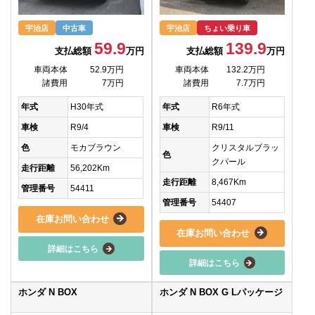
宇治店
中古車
宇治店
ちょい乗り車
59.9
139.9
支払総額
万円
支払総額
万円
車両本体
52.9万円
車両本体
132.2万円
諸費用
7万円
諸費用
7.7万円
年式
H30年式
年式
R6年式
車検
R9/4
車検
R9/11
色
モカブラウン
クリスタルブラッ
色
クパール
走行距離
56,202Km
走行距離
8,467Km
管理番号
54411
管理番号
54407
在庫お問い合わせ
在庫お問い合わせ
詳細はこちら
詳細はこちら
ホンダ N BOX
ホンダ N BOX G Lパッケージ