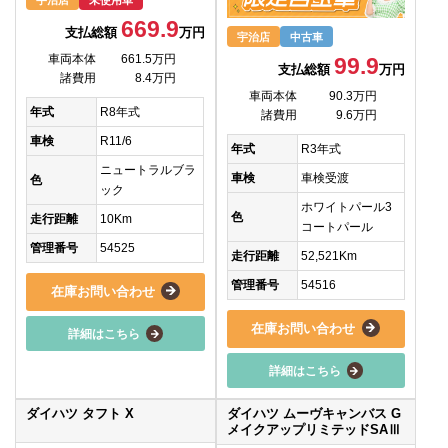
669.9
支払総額
万円
宇治店
中古車
車両本体
661.5万円
99.9
支払総額
万円
諸費用
8.4万円
車両本体
90.3万円
年式
R8年式
諸費用
9.6万円
車検
R11/6
年式
R3年式
ニュートラルブラ
車検
車検受渡
色
ック
ホワイトパール3
色
走行距離
10Km
コートパール
管理番号
54525
走行距離
52,521Km
管理番号
54516
在庫お問い合わせ
在庫お問い合わせ
詳細はこちら
詳細はこちら
ダイハツ タフト X
ダイハツ ムーヴキャンバス G
メイクアップリミテッドSAⅢ