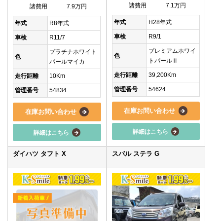
諸費用
7.1万円
諸費用
7.9万円
年式
H28年式
年式
R8年式
車検
R9/1
車検
R11/7
プレミアムホワイ
プラチナホワイト
色
色
トパールⅡ
パールマイカ
走行距離
39,200Km
走行距離
10Km
管理番号
54624
管理番号
54834
在庫お問い合わせ
在庫お問い合わせ
詳細はこちら
詳細はこちら
ダイハツ タフト X
スバル ステラ G