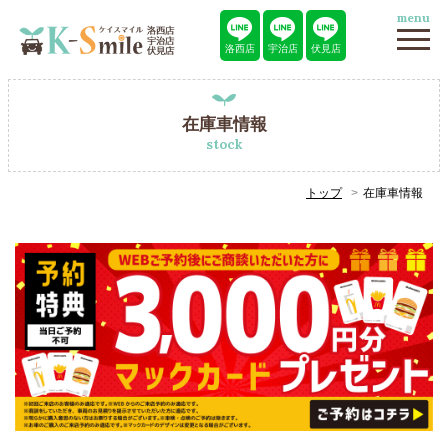
menu
洛西店
宇治店
伏見店
在庫車情報
stock
トップ
在庫車情報