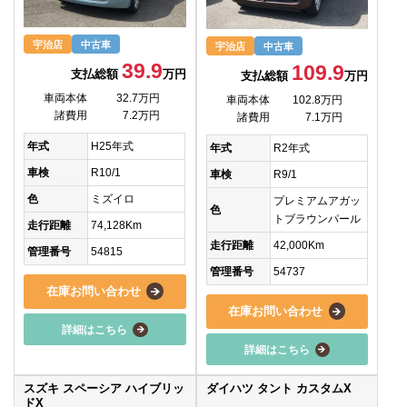
宇治店
中古車
宇治店
中古車
39.9
109.9
支払総額
万円
支払総額
万円
車両本体
32.7万円
車両本体
102.8万円
諸費用
7.2万円
諸費用
7.1万円
年式
H25年式
年式
R2年式
車検
R10/1
車検
R9/1
色
ミズイロ
プレミアムアガッ
色
トブラウンパール
走行距離
74,128Km
走行距離
42,000Km
管理番号
54815
管理番号
54737
在庫お問い合わせ
在庫お問い合わせ
詳細はこちら
詳細はこちら
スズキ スペーシア ハイブリッ
ダイハツ タント カスタムX
ドX