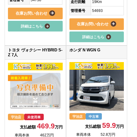
走行距離
19Km
管理番号
54693
在庫お問い合わせ
在庫お問い合わせ
詳細はこちら
詳細はこちら
トヨタ ヴォクシー HYBRID S-
ホンダ N WGN G
Z 7人
宇治店
中古車
宇治店
未使用車
59.9
469.9
支払総額
万円
支払総額
万円
車両本体
52.8万円
車両本体
462万円