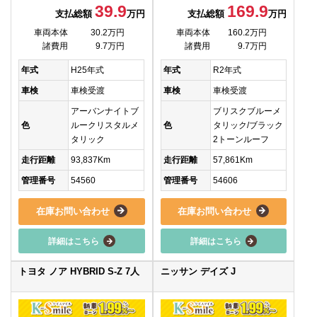
39.9
169.9
支払総額
万円
支払総額
万円
車両本体
30.2万円
車両本体
160.2万円
諸費用
9.7万円
諸費用
9.7万円
年式
H25年式
年式
R2年式
車検
車検受渡
車検
車検受渡
アーバンナイトブ
ブリスクブルーメ
色
ルークリスタルメ
色
タリック/ブラック
タリック
2トーンルーフ
走行距離
93,837Km
走行距離
57,861Km
管理番号
54560
管理番号
54606
在庫お問い合わせ
在庫お問い合わせ
詳細はこちら
詳細はこちら
トヨタ ノア HYBRID S-Z 7人
ニッサン デイズ J