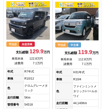
宇治店
未使用車
宇治店
中古車
129.9
119.9
支払総額
万円
支払総額
万円
車両本体
122.8万円
車両本体
112.8万円
諸費用
7.1万円
諸費用
7.1万円
年式
R7年式
年式
H31年式
車検
R10/12
車検
R10/4
クロムグレーメタ
ファインミントメ
色
リック
色
タリック/パールホ
ワイ
走行距離
5Km
走行距離
44,140Km
管理番号
54518