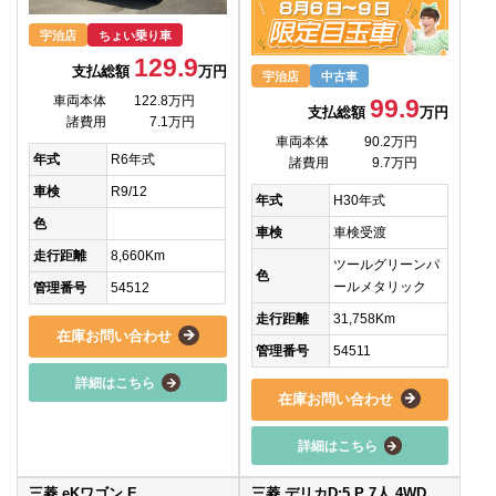
宇治店
ちょい乗り車
129.9
支払総額
万円
宇治店
中古車
車両本体
122.8万円
99.9
支払総額
万円
諸費用
7.1万円
車両本体
90.2万円
年式
R6年式
諸費用
9.7万円
車検
R9/12
年式
H30年式
色
車検
車検受渡
走行距離
8,660Km
ツールグリーンパ
色
ールメタリック
管理番号
54512
走行距離
31,758Km
在庫お問い合わせ
管理番号
54511
詳細はこちら
在庫お問い合わせ
詳細はこちら
三菱 eKワゴン E
三菱 デリカD:5 P 7人 4WD