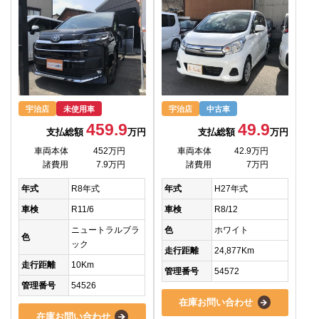
宇治店
未使用車
宇治店
中古車
459.9
49.9
支払総額
万円
支払総額
万円
車両本体
452万円
車両本体
42.9万円
諸費用
7.9万円
諸費用
7万円
年式
R8年式
年式
H27年式
車検
R11/6
車検
R8/12
ニュートラルブラ
色
ホワイト
色
ック
走行距離
24,877Km
走行距離
10Km
管理番号
54572
管理番号
54526
在庫お問い合わせ
在庫お問い合わせ