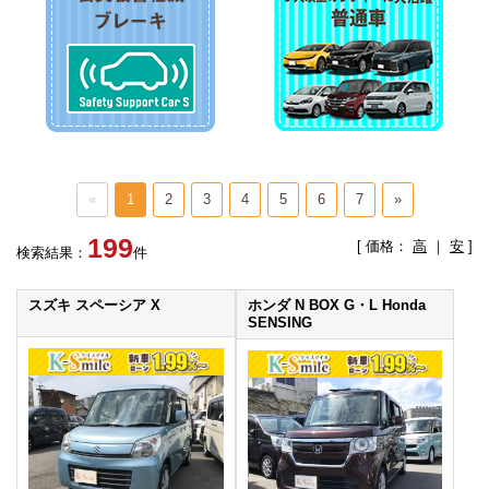
«
1
2
3
4
5
6
7
»
199
[ 価格：
高
｜
安
]
検索結果：
件
スズキ スペーシア X
ホンダ N BOX G・L Honda
SENSING