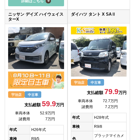
詳細はこちら
ニッサン デイズ ハイウェイス
ダイハツ タント X SAⅡ
ターX
宇治店
中古車
79.9
支払総額
万円
宇治店
中古車
車両本体
72.7万円
59.9
支払総額
万円
諸費用
7.2万円
車両本体
52.9万円
年式
H28年式
諸費用
7万円
車検
R9/8
年式
H26年式
ブラックマイカメ
色
車検
R9/5