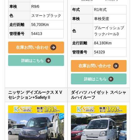
車検
R9/6
年式
R1年式
色
スマートブラック
車検
車検受渡
走行距離
56,700Km
ブルーイッシュブ
色
管理番号
54413
ラックパール3
走行距離
84,180Km
在庫お問い合わせ
管理番号
54329
詳細はこちら
在庫お問い合わせ
詳細はこちら
ニッサン デイズルークス X V
ダイハツ ハイゼット スペシャ
セレクション+SafetyⅡ
ルハイルーフ