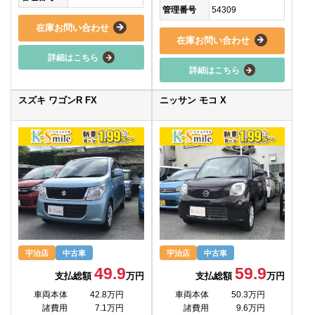
管理番号
54309
在庫お問い合わせ
在庫お問い合わせ
詳細はこちら
詳細はこちら
スズキ ワゴンR FX
ニッサン モコ X
宇治店
中古車
宇治店
中古車
49.9
59.9
支払総額
万円
支払総額
万円
車両本体
42.8万円
車両本体
50.3万円
諸費用
7.1万円
諸費用
9.6万円