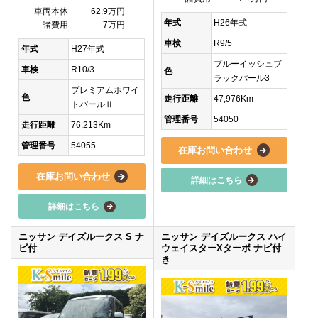
車両本体
62.9万円
年式
H26年式
諸費用
7万円
車検
R9/5
年式
H27年式
ブルーイッシュブ
車検
R10/3
色
ラックパール3
プレミアムホワイ
色
走行距離
47,976Km
トパールⅡ
管理番号
54050
走行距離
76,213Km
管理番号
54055
在庫お問い合わせ
在庫お問い合わせ
詳細はこちら
詳細はこちら
ニッサン デイズルークス S ナ
ニッサン デイズルークス ハイ
ビ付
ウェイスターXターボ ナビ付
き