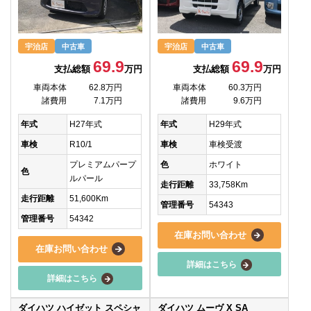
宇治店
中古車
宇治店
中古車
69.9
69.9
支払総額
万円
支払総額
万円
車両本体
62.8万円
車両本体
60.3万円
諸費用
7.1万円
諸費用
9.6万円
年式
H27年式
年式
H29年式
車検
R10/1
車検
車検受渡
プレミアムパープ
色
ホワイト
色
ルパール
走行距離
33,758Km
走行距離
51,600Km
管理番号
54343
管理番号
54342
在庫お問い合わせ
在庫お問い合わせ
詳細はこちら
詳細はこちら
ダイハツ ハイゼット スペシャ
ダイハツ ムーヴ X SA