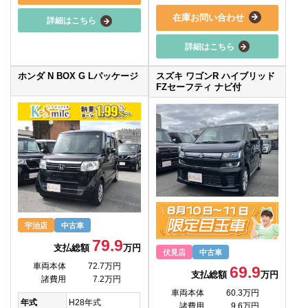
在庫お問い合わせ
詳細はこちら
詳細はこちら
ホンダ N BOX G Lパッケージ
スズキ ワゴンR ハイブリッド
FZセーフティ ナビ付
宇治店
中古車
79.9
支払総額
万円
伏見店
中古車
車両本体
72.7万円
69.9
支払総額
万円
諸費用
7.2万円
車両本体
60.3万円
年式
H28年式
諸費用
9.6万円