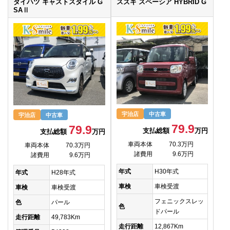
ダイハツ キャストスタイル G
スズキ スペーシア HYBRID G
SAⅡ
宇治店
中古車
宇治店
中古車
79.9
79.9
支払総額
万円
支払総額
万円
車両本体
70.3万円
車両本体
70.3万円
諸費用
9.6万円
諸費用
9.6万円
年式
H30年式
年式
H28年式
車検
車検受渡
車検
車検受渡
フェニックスレッ
色
パール
色
ドパール
走行距離
49,783Km
走行距離
12,867Km