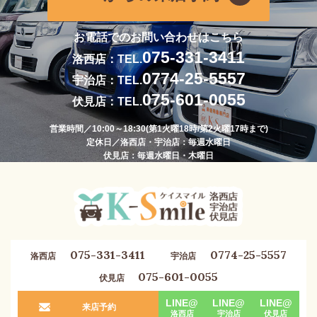
お電話でのお問い合わせはこちら
075-331-3411
洛西店：TEL.
0774-25-5557
宇治店：TEL.
075-601-0055
伏見店：TEL.
営業時間／10:00～18:30(第1火曜18時/第2火曜17時まで)
定休日／洛西店・宇治店：毎週水曜日
伏見店：毎週水曜日・木曜日
075-331-3411
0774-25-5557
洛西店
宇治店
075-601-0055
伏見店
LINE@
LINE@
LINE@
来店予約
洛西店
宇治店
伏見店