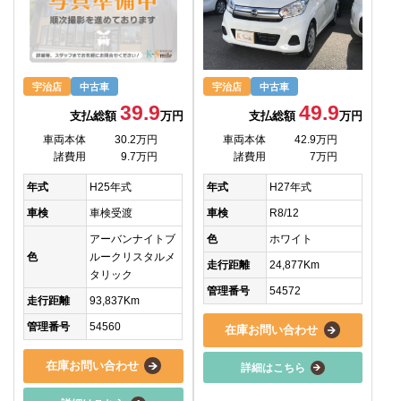
宇治店
中古車
宇治店
中古車
39.9
49.9
支払総額
万円
支払総額
万円
車両本体
30.2万円
車両本体
42.9万円
諸費用
9.7万円
諸費用
7万円
年式
H25年式
年式
H27年式
車検
車検受渡
車検
R8/12
アーバンナイトブ
色
ホワイト
色
ルークリスタルメ
走行距離
24,877Km
タリック
管理番号
54572
走行距離
93,837Km
管理番号
54560
在庫お問い合わせ
在庫お問い合わせ
詳細はこちら