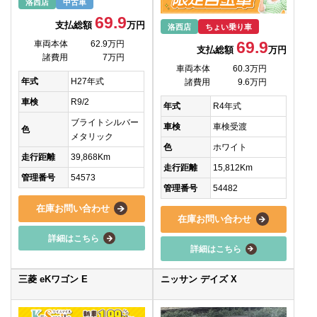
洛西店
中古車
69.9
支払総額
万円
洛西店
ちょい乗り車
69.9
車両本体
62.9万円
支払総額
万円
諸費用
7万円
車両本体
60.3万円
年式
H27年式
諸費用
9.6万円
車検
R9/2
年式
R4年式
ブライトシルバー
車検
車検受渡
色
メタリック
色
ホワイト
走行距離
39,868Km
走行距離
15,812Km
管理番号
54573
管理番号
54482
在庫お問い合わせ
在庫お問い合わせ
詳細はこちら
詳細はこちら
三菱 eKワゴン E
ニッサン デイズ X