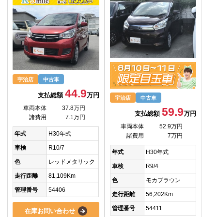
宇治店
中古車
44.9
支払総額
万円
宇治店
中古車
車両本体
37.8万円
59.9
支払総額
万円
諸費用
7.1万円
車両本体
52.9万円
年式
H30年式
諸費用
7万円
車検
R10/7
年式
H30年式
色
レッドメタリック
車検
R9/4
走行距離
81,109Km
色
モカブラウン
管理番号
54406
走行距離
56,202Km
管理番号
54411
在庫お問い合わせ