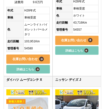
年式
H28年式
諸費用
9.6万円
車検
車検受渡
年式
H28年式
色
ホワイト
車検
車検受渡
走行距離
43,716Km
ムーンライトバイ
色
オレットパールメ
管理番号
54557
タリ
在庫お問い合わせ
走行距離
103,951Km
管理番号
54580
詳細はこちら
在庫お問い合わせ
詳細はこちら
ダイハツ ムーヴコンテ X
ニッサン デイズ J