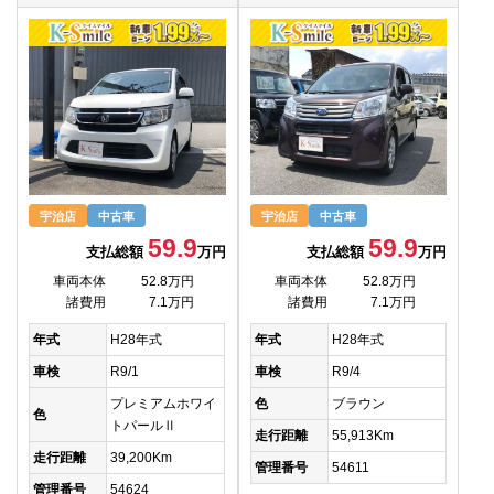
宇治店
中古車
宇治店
中古車
59.9
59.9
支払総額
万円
支払総額
万円
車両本体
52.8万円
車両本体
52.8万円
諸費用
7.1万円
諸費用
7.1万円
年式
H28年式
年式
H28年式
車検
R9/1
車検
R9/4
プレミアムホワイ
色
ブラウン
色
トパールⅡ
走行距離
55,913Km
走行距離
39,200Km
管理番号
54611
管理番号
54624