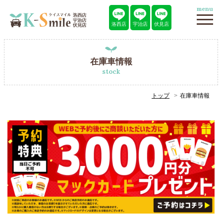
menu
洛西店
宇治店
伏見店
在庫車情報
stock
トップ
在庫車情報