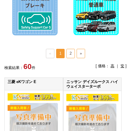
«
1
2
»
60
[ 価格：
高
｜
安
]
検索結果：
件
三菱 eKワゴン E
ニッサン デイズルークス ハイ
ウェイスターターボ