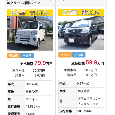
ルクリーン標準ルーフ
宇治店
中古車
宇治店
中古車
59.9
79.9
支払総額
万円
支払総額
万円
車両本体
50.1万円
車両本体
70.3万円
諸費用
9.8万円
諸費用
9.6万円
年式
H27年式
年式
H29年式
車検
車検受渡
車検
車検受渡
プラムブラウンク
色
ホワイト
色
リスタルマイカ
走行距離
43,880Km
走行距離
58,575Km
管理番号
54344