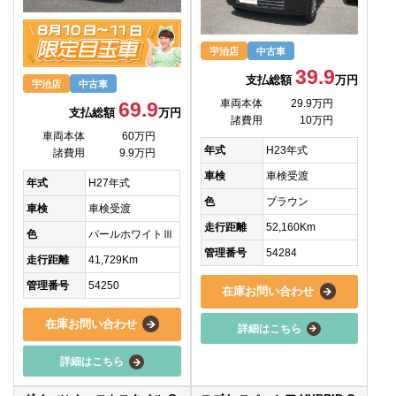
宇治店
中古車
39.9
支払総額
万円
宇治店
中古車
車両本体
29.9万円
69.9
支払総額
万円
諸費用
10万円
車両本体
60万円
年式
H23年式
諸費用
9.9万円
車検
車検受渡
年式
H27年式
色
ブラウン
車検
車検受渡
走行距離
52,160Km
色
パールホワイトⅢ
管理番号
54284
走行距離
41,729Km
管理番号
54250
在庫お問い合わせ
在庫お問い合わせ
詳細はこちら
詳細はこちら