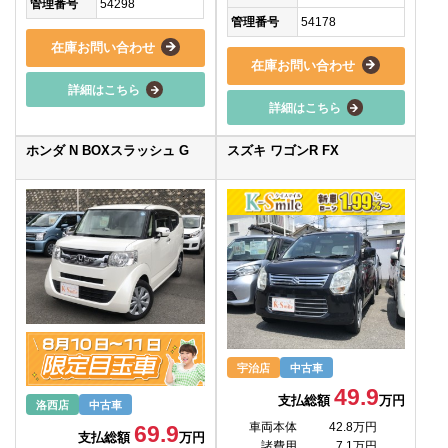
管理番号
54298
管理番号
54178
在庫お問い合わせ
在庫お問い合わせ
詳細はこちら
詳細はこちら
ホンダ N BOXスラッシュ G
スズキ ワゴンR FX
宇治店
中古車
49.9
支払総額
万円
洛西店
中古車
車両本体
42.8万円
69.9
支払総額
万円
諸費用
7.1万円