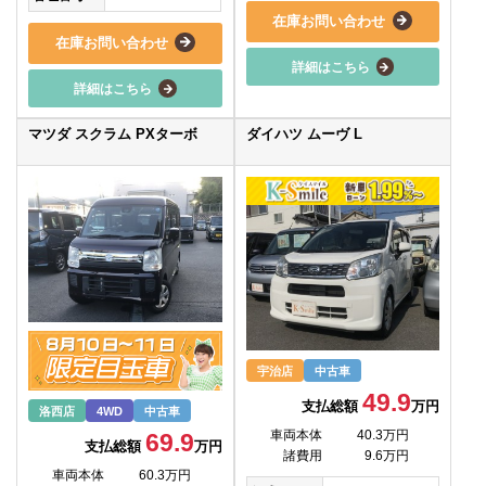
在庫お問い合わせ
在庫お問い合わせ
詳細はこちら
詳細はこちら
マツダ スクラム PXターボ
ダイハツ ムーヴ L
宇治店
中古車
49.9
支払総額
万円
洛西店
4WD
中古車
車両本体
40.3万円
69.9
支払総額
万円
諸費用
9.6万円
車両本体
60.3万円