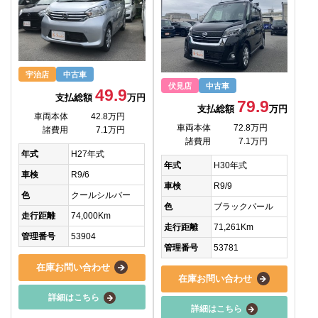
宇治店
中古車
伏見店
中古車
49.9
支払総額
万円
79.9
支払総額
万円
車両本体
42.8万円
車両本体
72.8万円
諸費用
7.1万円
諸費用
7.1万円
年式
H27年式
年式
H30年式
車検
R9/6
車検
R9/9
色
クールシルバー
色
ブラックパール
走行距離
74,000Km
走行距離
71,261Km
管理番号
53904
管理番号
53781
在庫お問い合わせ
在庫お問い合わせ
詳細はこちら
詳細はこちら