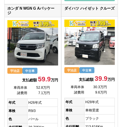
ホンダ N WGN G Aパッケー
ダイハツ ハイゼット クルーズ
ジ
宇治店
中古車
宇治店
中古車
39.9
59.9
支払総額
万円
支払総額
万円
車両本体
30.3万円
車両本体
52.8万円
諸費用
9.6万円
諸費用
7.1万円
年式
H28年式
年式
H26年式
車検
車検受渡
車検
R9/3
色
ブラック
色
パール
走行距離
113,616Km