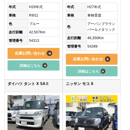
年式
H26年式
年式
H27年式
車検
R9/11
車検
車検受渡
色
ブルー
アーバンブラウン
色
パールメタリック
走行距離
42,507Km
走行距離
46,350Km
管理番号
54313
管理番号
54289
在庫お問い合わせ
在庫お問い合わせ
詳細はこちら
詳細はこちら
ダイハツ タント X SAⅡ
ニッサン モコ X