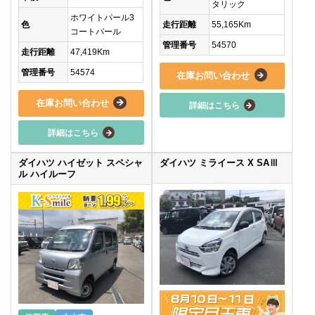
タリック
ホワイトパール3
走行距離
55,165Km
色
コートパール
管理番号
54570
走行距離
47,419Km
管理番号
54574
在庫お問い合わせ
在庫お問い合わせ
詳細はこちら
詳細はこちら
ダイハツ ハイゼット スペシャ
ダイハツ ミライース X SAⅢ
ル ハイルーフ