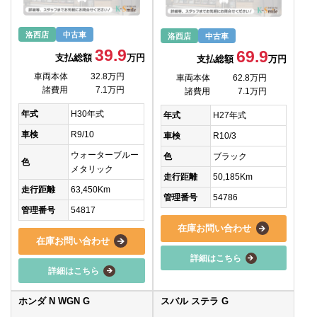
洛西店
中古車
洛西店
中古車
39.9
69.9
支払総額
万円
支払総額
万円
車両本体
32.8万円
車両本体
62.8万円
諸費用
7.1万円
諸費用
7.1万円
年式
H30年式
年式
H27年式
車検
R9/10
車検
R10/3
ウォーターブルー
色
ブラック
色
メタリック
走行距離
50,185Km
走行距離
63,450Km
管理番号
54786
管理番号
54817
在庫お問い合わせ
在庫お問い合わせ
詳細はこちら
詳細はこちら
ホンダ N WGN G
スバル ステラ G