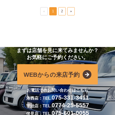
«
1
2
»
まずは店舗を見に来てみませんか？
お気軽にご予約ください。
WEBからの来店予約
お電話でのお問い合わせはこちら
075-331-3411
洛西店：TEL.
0774-25-5557
宇治店：TEL.
075-601-0055
伏見店：TEL.