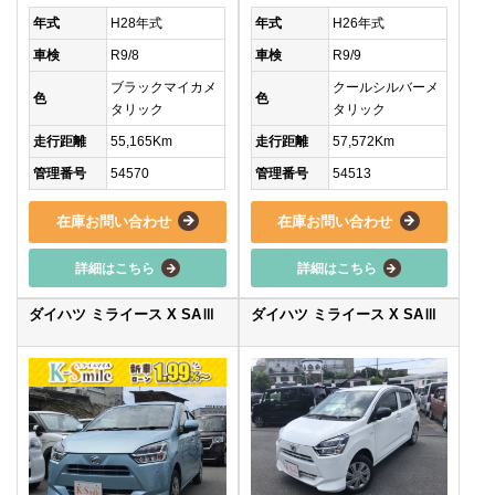
年式
H28年式
年式
H26年式
車検
R9/8
車検
R9/9
ブラックマイカメ
クールシルバーメ
色
色
タリック
タリック
走行距離
55,165Km
走行距離
57,572Km
管理番号
54570
管理番号
54513
在庫お問い合わせ
在庫お問い合わせ
詳細はこちら
詳細はこちら
ダイハツ ミライース X SAⅢ
ダイハツ ミライース X SAⅢ