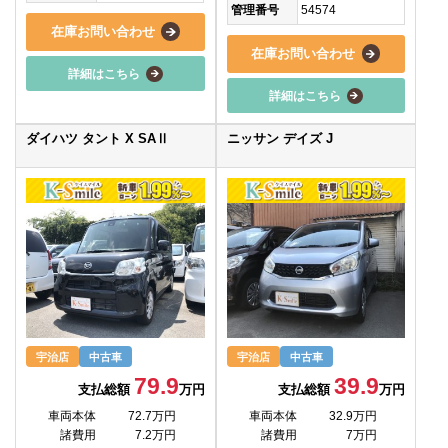
管理番号
54574
在庫お問い合わせ
在庫お問い合わせ
詳細はこちら
詳細はこちら
ダイハツ タント X SAⅡ
ニッサン デイズ J
宇治店
中古車
宇治店
中古車
79.9
39.9
支払総額
万円
支払総額
万円
車両本体
72.7万円
車両本体
32.9万円
諸費用
7.2万円
諸費用
7万円