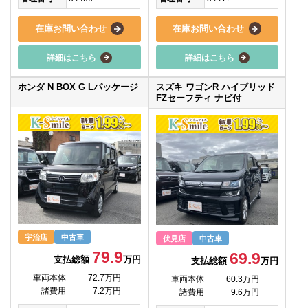
在庫お問い合わせ
在庫お問い合わせ
詳細はこちら
詳細はこちら
ホンダ N BOX G Lパッケージ
スズキ ワゴンR ハイブリッド
FZセーフティ ナビ付
宇治店
中古車
伏見店
中古車
79.9
69.9
支払総額
万円
支払総額
万円
車両本体
72.7万円
車両本体
60.3万円
諸費用
7.2万円
諸費用
9.6万円