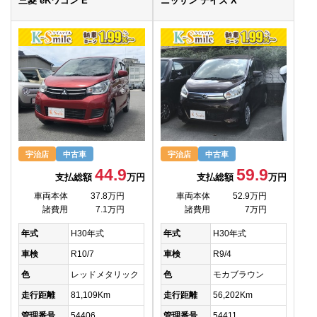
三菱 eKワゴン E
ニッサン デイズ X
宇治店
中古車
宇治店
中古車
44.9
59.9
支払総額
万円
支払総額
万円
車両本体
37.8万円
車両本体
52.9万円
諸費用
7.1万円
諸費用
7万円
年式
H30年式
年式
H30年式
車検
R10/7
車検
R9/4
色
レッドメタリック
色
モカブラウン
走行距離
81,109Km
走行距離
56,202Km
管理番号
54406
管理番号
54411