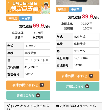
宇治店
中古車
39.9
支払総額
万円
宇治店
中古車
車両本体
29.9万円
69.9
支払総額
万円
諸費用
10万円
車両本体
60万円
年式
H23年式
諸費用
9.9万円
車検
車検受渡
年式
H27年式
色
ブラウン
車検
車検受渡
走行距離
52,160Km
色
パールホワイトⅢ
管理番号
54284
走行距離
41,729Km
管理番号
54250
在庫お問い合わせ
在庫お問い合わせ
詳細はこちら
詳細はこちら
ダイハツ キャストスタイル G
ホンダ N BOXスラッシュ G
SAⅡ