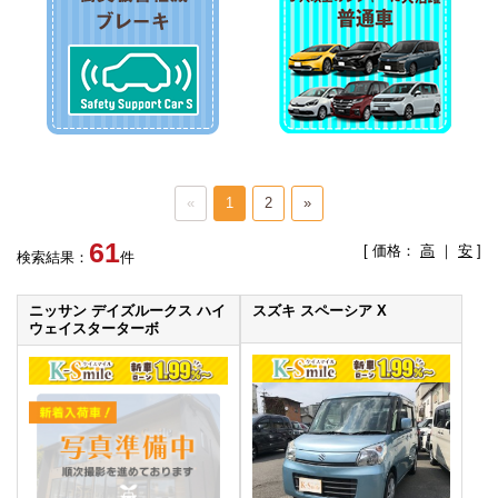
«
1
2
»
61
[ 価格：
高
｜
安
]
検索結果：
件
ニッサン デイズルークス ハイ
スズキ スペーシア X
ウェイスターターボ