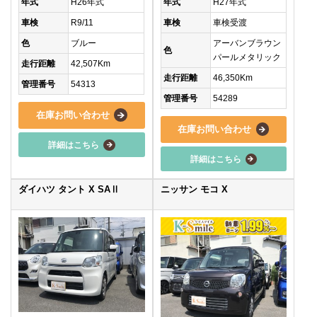
年式
H26年式
年式
H27年式
車検
R9/11
車検
車検受渡
色
ブルー
アーバンブラウン
色
パールメタリック
走行距離
42,507Km
走行距離
46,350Km
管理番号
54313
管理番号
54289
在庫お問い合わせ
在庫お問い合わせ
詳細はこちら
詳細はこちら
ダイハツ タント X SAⅡ
ニッサン モコ X