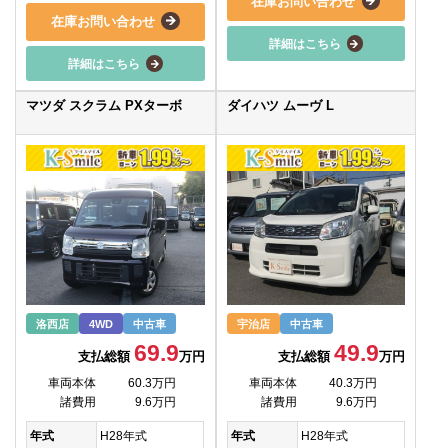
在庫お問い合わせ
在庫お問い合わせ
詳細はこちら
詳細はこちら
マツダ スクラム PXターボ
ダイハツ ムーヴ L
洛西店
4WD
中古車
宇治店
中古車
69.9
49.9
支払総額
万円
支払総額
万円
車両本体
60.3万円
車両本体
40.3万円
諸費用
9.6万円
諸費用
9.6万円
年式
H28年式
年式
H28年式