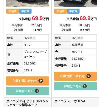
宇治店
中古車
宇治店
中古車
69.9
69.9
支払総額
万円
支払総額
万円
車両本体
62.8万円
車両本体
60.3万円
諸費用
7.1万円
諸費用
9.6万円
年式
H27年式
年式
H29年式
車検
R10/1
車検
車検受渡
プレミアムパープ
色
ホワイト
色
ルパール
走行距離
33,758Km
走行距離
51,600Km
管理番号
54343
管理番号
54342
在庫お問い合わせ
在庫お問い合わせ
詳細はこちら
詳細はこちら
ダイハツ ハイゼット スペシャ
ダイハツ ムーヴ X SA
ルクリーン標準ルーフ