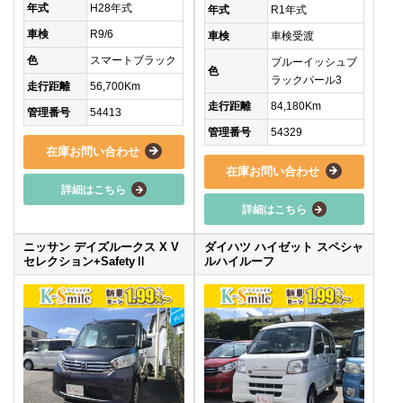
年式
H28年式
年式
R1年式
車検
R9/6
車検
車検受渡
色
スマートブラック
ブルーイッシュブ
色
ラックパール3
走行距離
56,700Km
走行距離
84,180Km
管理番号
54413
管理番号
54329
在庫お問い合わせ
在庫お問い合わせ
詳細はこちら
詳細はこちら
ニッサン デイズルークス X V
ダイハツ ハイゼット スペシャ
セレクション+SafetyⅡ
ルハイルーフ