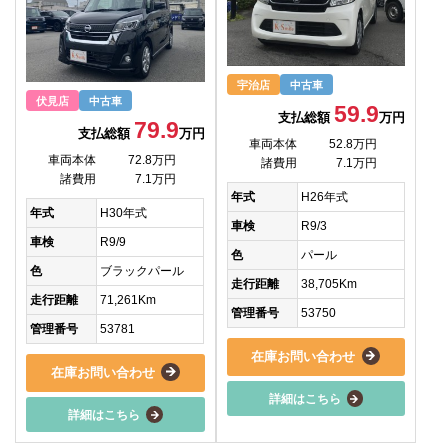
宇治店
中古車
伏見店
中古車
59.9
支払総額
万円
79.9
支払総額
万円
車両本体
52.8万円
車両本体
72.8万円
諸費用
7.1万円
諸費用
7.1万円
年式
H26年式
年式
H30年式
車検
R9/3
車検
R9/9
色
パール
色
ブラックパール
走行距離
38,705Km
走行距離
71,261Km
管理番号
53750
管理番号
53781
在庫お問い合わせ
在庫お問い合わせ
詳細はこちら
詳細はこちら