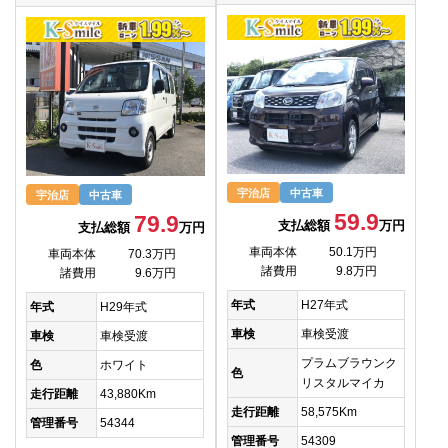
宇治店
中古車
宇治店
中古車
59.9
79.9
支払総額
万円
支払総額
万円
車両本体
50.1万円
車両本体
70.3万円
諸費用
9.8万円
諸費用
9.6万円
年式
H27年式
年式
H29年式
車検
車検受渡
車検
車検受渡
プラムブラウンク
色
ホワイト
色
リスタルマイカ
走行距離
43,880Km
走行距離
58,575Km
管理番号
54344
管理番号
54309