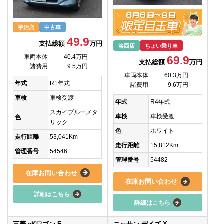
宇治店
中古車
49.9
支払総額
万円
洛西店
ちょい乗り車
車両本体
40.4万円
69.9
支払総額
万円
諸費用
9.5万円
車両本体
60.3万円
年式
R1年式
諸費用
9.6万円
車検
車検受渡
年式
R4年式
スカイブルーメタ
車検
車検受渡
色
リック
色
ホワイト
走行距離
53,041Km
走行距離
15,812Km
管理番号
54546
管理番号
54482
在庫お問い合わせ
在庫お問い合わせ
詳細はこちら
詳細はこちら