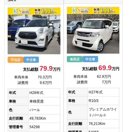
洛西店
中古車
宇治店
中古車
69.9
79.9
支払総額
万円
支払総額
万円
車両本体
62.9万円
車両本体
70.3万円
諸費用
7万円
諸費用
9.6万円
年式
H27年式
年式
H28年式
車検
R10/3
車検
車検受渡
プレミアムホワイ
色
パール
色
トパールⅡ
走行距離
49,783Km
走行距離
76,213Km
管理番号
54298