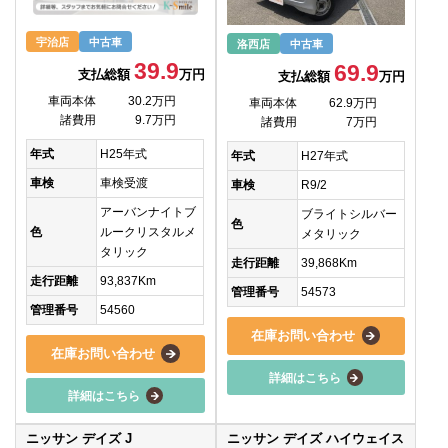
宇治店
中古車
洛西店
中古車
39.9
69.9
支払総額
万円
支払総額
万円
車両本体
30.2万円
車両本体
62.9万円
諸費用
9.7万円
諸費用
7万円
年式
H25年式
年式
H27年式
車検
車検受渡
車検
R9/2
アーバンナイトブ
ブライトシルバー
色
色
ルークリスタルメ
メタリック
タリック
走行距離
39,868Km
走行距離
93,837Km
管理番号
54573
管理番号
54560
在庫お問い合わせ
在庫お問い合わせ
詳細はこちら
詳細はこちら
ニッサン デイズ J
ニッサン デイズ ハイウェイス