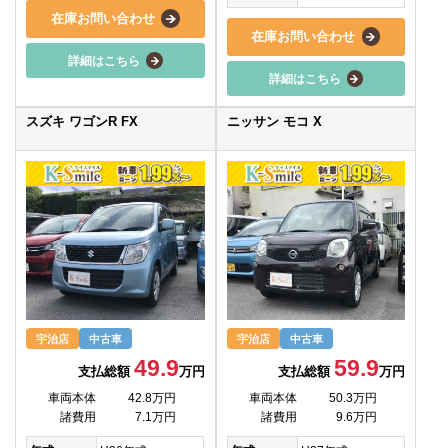
在庫お問い合わせ
在庫お問い合わせ
詳細はこちら
詳細はこちら
スズキ ワゴンR FX
ニッサン モコ X
宇治店
中古車
宇治店
中古車
49.9
59.9
支払総額
万円
支払総額
万円
車両本体
42.8万円
車両本体
50.3万円
諸費用
7.1万円
諸費用
9.6万円