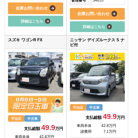
管理番号
54055
在庫お問い合わせ
在庫お問い合わせ
詳細はこちら
詳細はこちら
スズキ ワゴンR FX
ニッサン デイズルークス S ナ
ビ付
宇治店
中古車
49.9
支払総額
万円
宇治店
中古車
49.9
車両本体
42.8万円
支払総額
万円
諸費用
7.1万円
車両本体
42.8万円