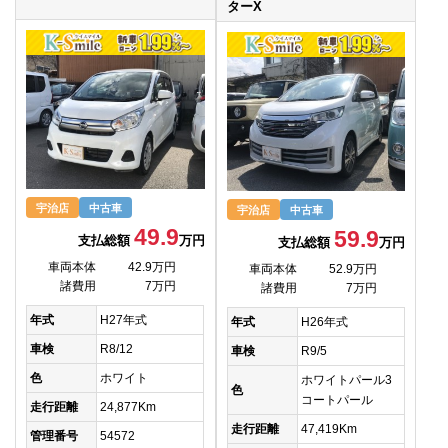
ターX
宇治店
中古車
宇治店
中古車
49.9
59.9
支払総額
万円
支払総額
万円
車両本体
42.9万円
車両本体
52.9万円
諸費用
7万円
諸費用
7万円
年式
H27年式
年式
H26年式
車検
R8/12
車検
R9/5
色
ホワイト
ホワイトパール3
色
コートパール
走行距離
24,877Km
走行距離
47,419Km
管理番号
54572