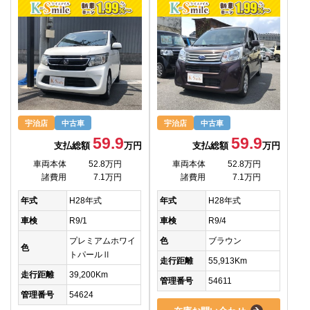
宇治店
中古車
宇治店
中古車
59.9
59.9
支払総額
万円
支払総額
万円
車両本体
52.8万円
車両本体
52.8万円
諸費用
7.1万円
諸費用
7.1万円
年式
H28年式
年式
H28年式
車検
R9/1
車検
R9/4
プレミアムホワイ
色
ブラウン
色
トパールⅡ
走行距離
55,913Km
走行距離
39,200Km
管理番号
54611
管理番号
54624