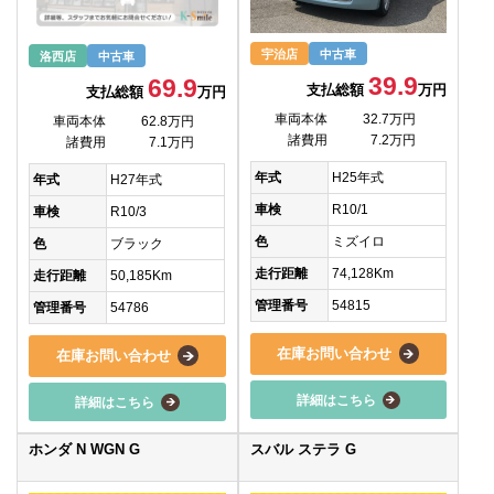
宇治店
中古車
洛西店
中古車
39.9
69.9
支払総額
万円
支払総額
万円
車両本体
32.7万円
車両本体
62.8万円
諸費用
7.2万円
諸費用
7.1万円
年式
H25年式
年式
H27年式
車検
R10/1
車検
R10/3
色
ミズイロ
色
ブラック
走行距離
74,128Km
走行距離
50,185Km
管理番号
54815
管理番号
54786
在庫お問い合わせ
在庫お問い合わせ
詳細はこちら
詳細はこちら
ホンダ N WGN G
スバル ステラ G