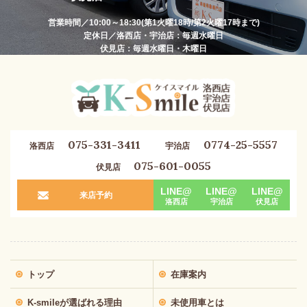
営業時間／10:00～18:30(第1火曜18時/第2火曜17時まで)
定休日／洛西店・宇治店：毎週水曜日
伏見店：毎週水曜日・木曜日
075-331-3411
0774-25-5557
洛西店
宇治店
075-601-0055
伏見店
LINE@
LINE@
LINE@
来店予約
洛西店
宇治店
伏見店
トップ
在庫案内
K-smileが選ばれる理由
未使用車とは