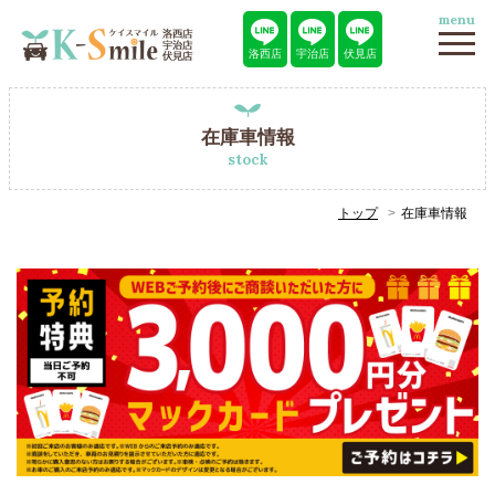
menu
洛西店
宇治店
伏見店
在庫車情報
stock
トップ
在庫車情報