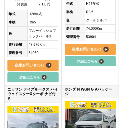
年式
H27年式
諸費用
7.1万円
車検
R9/6
年式
H26年式
色
クールシルバー
車検
R9/5
走行距離
74,000Km
ブルーイッシュブ
色
ラックパール3
管理番号
53904
走行距離
47,976Km
在庫お問い合わせ
管理番号
54050
詳細はこちら
在庫お問い合わせ
詳細はこちら
ニッサン デイズルークス ハイ
ホンダ N WGN G Aパッケー
ウェイスターXターボ ナビ付
ジ
き