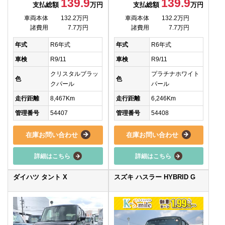
139.9
139.9
支払総額
万円
支払総額
万円
車両本体
132.2万円
車両本体
132.2万円
諸費用
7.7万円
諸費用
7.7万円
年式
R6年式
年式
R6年式
車検
R9/11
車検
R9/11
クリスタルブラッ
プラチナホワイト
色
色
クパール
パール
走行距離
8,467Km
走行距離
6,246Km
管理番号
54407
管理番号
54408
在庫お問い合わせ
在庫お問い合わせ
詳細はこちら
詳細はこちら
ダイハツ タント X
スズキ ハスラー HYBRID G