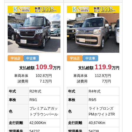
宇治店
中古車
宇治店
中古車
109.9
119.9
支払総額
万円
支払総額
万円
車両本体
102.8万円
車両本体
112.9万円
諸費用
7.1万円
諸費用
7万円
年式
R2年式
年式
R4年式
車検
R9/1
車検
R9/5
プレミアムアガッ
ライトブロンズ
色
色
トブラウンパール
PMホワイト2TR
走行距離
42,000Km
走行距離
40,674Km
管理番号
54737
管理番号
54738