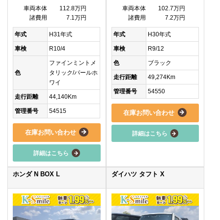
車両本体
112.8万円
車両本体
102.7万円
諸費用
7.1万円
諸費用
7.2万円
年式
H31年式
年式
H30年式
車検
R10/4
車検
R9/12
ファインミントメ
色
ブラック
色
タリック/パールホ
走行距離
49,274Km
ワイ
管理番号
54550
走行距離
44,140Km
管理番号
54515
在庫お問い合わせ
在庫お問い合わせ
詳細はこちら
詳細はこちら
ホンダ N BOX L
ダイハツ タフト X