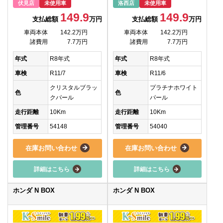
伏見店
未使用車
洛西店
未使用車
149.9
149.9
支払総額
万円
支払総額
万円
車両本体
142.2万円
車両本体
142.2万円
諸費用
7.7万円
諸費用
7.7万円
年式
R8年式
年式
R8年式
車検
R11/7
車検
R11/6
クリスタルブラッ
プラチナホワイト
色
色
クパール
パール
走行距離
10Km
走行距離
10Km
管理番号
54148
管理番号
54040
在庫お問い合わせ
在庫お問い合わせ
詳細はこちら
詳細はこちら
ホンダ N BOX
ホンダ N BOX