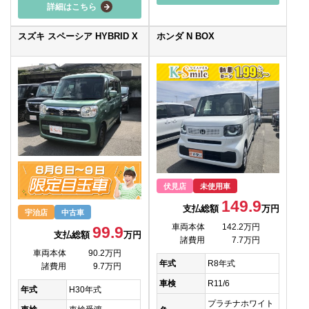
詳細はこちら
スズキ スペーシア HYBRID X
ホンダ N BOX
伏見店
未使用車
149.9
支払総額
万円
宇治店
中古車
車両本体
142.2万円
99.9
支払総額
万円
諸費用
7.7万円
車両本体
90.2万円
年式
R8年式
諸費用
9.7万円
車検
R11/6
年式
H30年式
プラチナホワイト