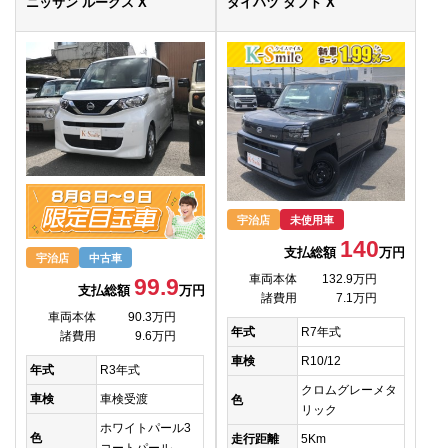
ニッサン ルークス X
ダイハツ タフト X
宇治店
未使用車
140
支払総額
万円
宇治店
中古車
車両本体
132.9万円
99.9
支払総額
万円
諸費用
7.1万円
車両本体
90.3万円
年式
R7年式
諸費用
9.6万円
車検
R10/12
年式
R3年式
クロムグレーメタ
車検
車検受渡
色
リック
ホワイトパール3
色
走行距離
5Km
コートパール