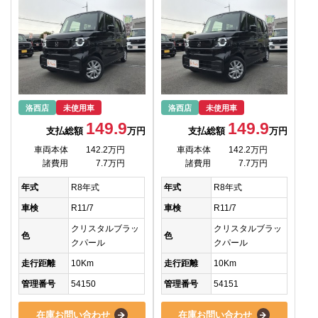
洛西店
未使用車
洛西店
未使用車
149.9
149.9
支払総額
万円
支払総額
万円
車両本体
142.2万円
車両本体
142.2万円
諸費用
7.7万円
諸費用
7.7万円
年式
R8年式
年式
R8年式
車検
R11/7
車検
R11/7
クリスタルブラッ
クリスタルブラッ
色
色
クパール
クパール
走行距離
10Km
走行距離
10Km
管理番号
54150
管理番号
54151
在庫お問い合わせ
在庫お問い合わせ