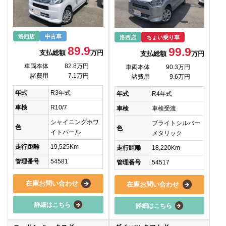
洛西店
中古車
洛西店
ちょい乗り車
89.9
99.9
支払総額
万円
支払総額
万円
車両本体
82.8万円
車両本体
90.3万円
諸費用
7.1万円
諸費用
9.6万円
年式
R3年式
年式
R4年式
車検
R10/7
車検
車検受渡
シャイニングホワ
ブライトシルバー
色
色
イトパール
メタリック
走行距離
19,525Km
走行距離
18,220Km
管理番号
54581
管理番号
54517
在庫お問い合わせ
在庫お問い合わせ
詳細はこちら
詳細はこちら