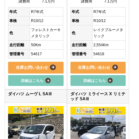
諸費用
7.1万円
諸費用
7.1万円
年式
R7年式
年式
R7年式
車検
R10/12
車検
R10/12
フォレストカーキ
レイクブルーメタ
色
色
メタリック
リック
走行距離
50Km
走行距離
2,554Km
管理番号
54617
管理番号
54618
在庫お問い合わせ
在庫お問い合わせ
詳細はこちら
詳細はこちら
ダイハツ ムーヴ L SAⅢ
ダイハツ ミライース X リミテ
ッド SAⅢ