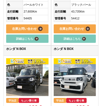
色
パールホワイト
色
ブラックパール
走行距離
27,600Km
走行距離
43,735Km
管理番号
54405
管理番号
54412
在庫お問い合わせ
在庫お問い合わせ
詳細はこちら
詳細はこちら
ホンダ N BOX
ホンダ N BOX
宇治店
ちょい乗り車
宇治店
ちょい乗り車