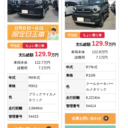
宇治店
ちょい乗り車
129.9
支払総額
万円
宇治店
ちょい乗り車
車両本体
122.8万円
129.9
支払総額
万円
諸費用
7.1万円
車両本体
122.7万円
年式
R7年式
諸費用
7.2万円
車検
R10/6
年式
R6年式
クールカーキパー
車検
R9/11
色
ルメタリック
ブラックマイカメ
色
走行距離
6,221Km
タリック
管理番号
54414
走行距離
2,684Km
管理番号
54415
在庫お問い合わせ