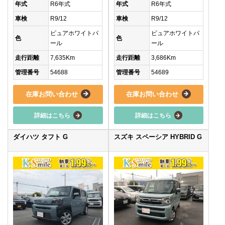
年式
R6年式
年式
R6年式
車検
R9/12
車検
R9/12
ピュアホワイトパ
ピュアホワイトパ
色
色
ール
ール
走行距離
7,635Km
走行距離
3,686Km
管理番号
54688
管理番号
54689
在庫お問い合わせ
在庫お問い合わせ
詳細はこちら
詳細はこちら
ダイハツ タフト G
スズキ スペーシア HYBRID G