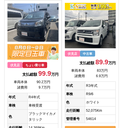
伏見店
中古車
89.9
支払総額
万円
伏見店
ちょい乗り車
車両本体
83万円
99.9
支払総額
万円
諸費用
6.9万円
車両本体
90.2万円
年式
R3年式
諸費用
9.7万円
車検
R9/6
年式
R4年式
色
ホワイト
車検
車検受渡
走行距離
52,075Km
ブラックマイカメ
色
管理番号
54614
タリック
走行距離
14,369Km