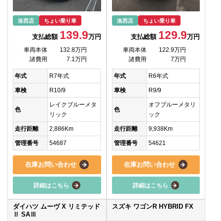
洛西店
ちょい乗り車
洛西店
ちょい乗り車
139.9
129.9
支払総額
万円
支払総額
万円
車両本体
132.8万円
車両本体
122.9万円
諸費用
7.1万円
諸費用
7万円
年式
R7年式
年式
R6年式
車検
R10/9
車検
R9/9
レイクブルーメタ
オフブルーメタリ
色
色
リック
ック
走行距離
2,886Km
走行距離
9,938Km
管理番号
54687
管理番号
54621
在庫お問い合わせ
在庫お問い合わせ
詳細はこちら
詳細はこちら
ダイハツ ムーヴ X リミテッド
スズキ ワゴンR HYBRID FX
Ⅱ SAⅢ