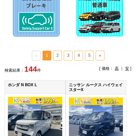
«
1
2
3
4
5
»
144
[ 価格：
高
｜
安
]
検索結果：
件
ホンダ N BOX L
ニッサン ルークス ハイウェイ
スターX