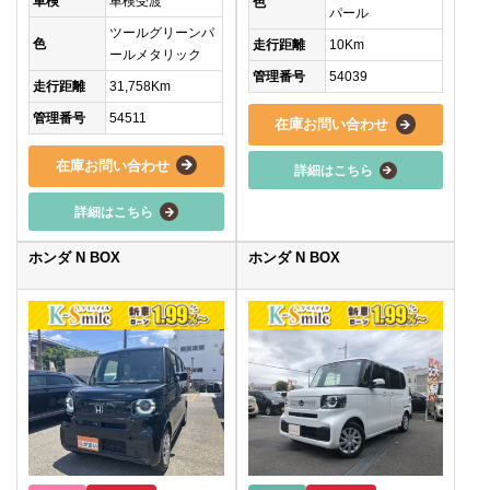
車検
車検受渡
色
パール
ツールグリーンパ
色
走行距離
10Km
ールメタリック
管理番号
54039
走行距離
31,758Km
管理番号
54511
在庫お問い合わせ
在庫お問い合わせ
詳細はこちら
詳細はこちら
ホンダ N BOX
ホンダ N BOX