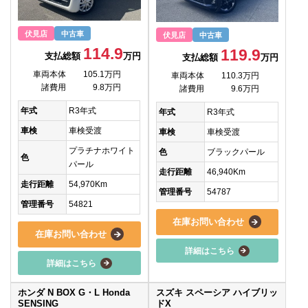
伏見店
中古車
伏見店
中古車
114.9
119.9
支払総額
万円
支払総額
万円
車両本体
105.1万円
車両本体
110.3万円
諸費用
9.8万円
諸費用
9.6万円
年式
R3年式
年式
R3年式
車検
車検受渡
車検
車検受渡
プラチナホワイト
色
ブラックパール
色
パール
走行距離
46,940Km
走行距離
54,970Km
管理番号
54787
管理番号
54821
在庫お問い合わせ
在庫お問い合わせ
詳細はこちら
詳細はこちら
ホンダ N BOX G・L Honda
スズキ スペーシア ハイブリッ
SENSING
ドX