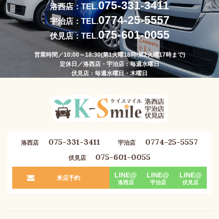
075-331-3411
洛西店：TEL.
0774-25-5557
宇治店：TEL.
075-601-0055
伏見店：TEL.
営業時間／10:00～18:30(第1火曜18時/第2火曜17時まで)
定休日／洛西店・宇治店：毎週水曜日
伏見店：毎週水曜日・木曜日
075-331-3411
0774-25-5557
洛西店
宇治店
075-601-0055
伏見店
LINE@
LINE@
LINE@
来店予約
洛西店
宇治店
伏見店