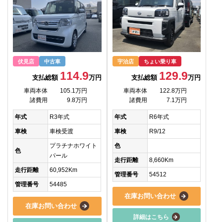
伏見店
中古車
宇治店
ちょい乗り車
114.9
129.9
支払総額
万円
支払総額
万円
車両本体
105.1万円
車両本体
122.8万円
諸費用
9.8万円
諸費用
7.1万円
年式
R3年式
年式
R6年式
車検
車検受渡
車検
R9/12
プラチナホワイト
色
色
パール
走行距離
8,660Km
走行距離
60,952Km
管理番号
54512
管理番号
54485
在庫お問い合わせ
在庫お問い合わせ
詳細はこちら