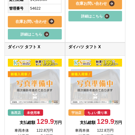
在庫お問い合わせ
管理番号
54622
詳細はこちら
在庫お問い合わせ
詳細はこちら
ダイハツ タフト X
ダイハツ タフト X
洛西店
未使用車
宇治店
ちょい乗り車
129.9
129.9
支払総額
万円
支払総額
万円
車両本体
122.8万円
車両本体
122.8万円