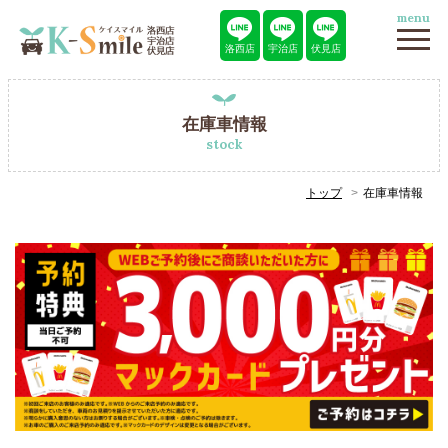
menu
洛西店
宇治店
伏見店
在庫車情報
stock
トップ
在庫車情報