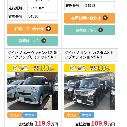
管理番号
54518
走行距離
52,521Km
管理番号
54516
在庫お問い合わせ
在庫お問い合わせ
詳細はこちら
詳細はこちら
ダイハツ ムーヴキャンバス G
ダイハツ タント カスタムXト
メイクアップリミテッドSAⅢ
ップエディションSAⅢ
宇治店
中古車
宇治店
中古車
119.9
109.9
支払総額
万円
支払総額
万円