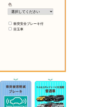
色
衝突安全ブレーキ付
目玉車