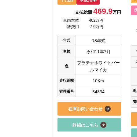
469.9
支払総額
万円
車両本体
462万円
諸費用
7.9万円
年式
R8年式
車検
令和11年7月
プラチナホワイトパー
色
ルマイカ
走行距離
10Km
走
管理番号
54834
管
在庫お問い合わせ
詳細はこちら