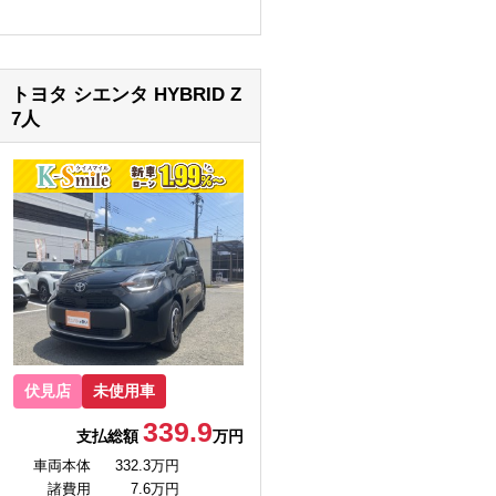
トヨタ シエンタ HYBRID Z
7人
伏見店
未使用車
339.9
支払総額
万円
車両本体
332.3万円
諸費用
7.6万円