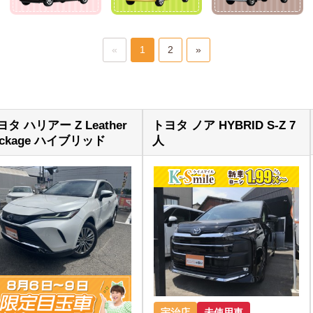
«
1
2
»
ヨタ ハリアー Z Leather
トヨタ ノア HYBRID S-Z 7
ackage ハイブリッド
人
宇治店
未使用車