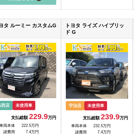
ヨタ ルーミー カスタムG
トヨタ ライズ ハイブリッ
ド G
洛西店
未使用車
宇治店
未使用車
229.9
239.9
支払総額
万円
支払総額
万円
車両本体
222.5万円
車両本体
232.5万円
諸費用
7.4万円
諸費用
7.4万円