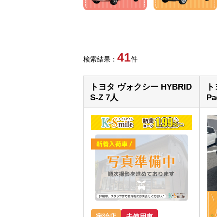
41
検索結果：
件
トヨタ ヴォクシー HYBRID
ト
S-Z 7人
P
宇治店
未使用車