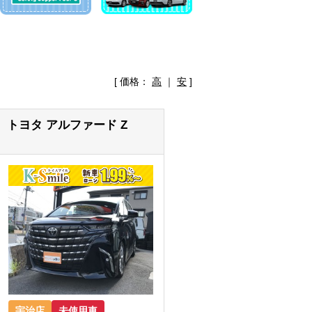
[ 価格：
高
｜
安
]
トヨタ アルファード Z
宇治店
未使用車