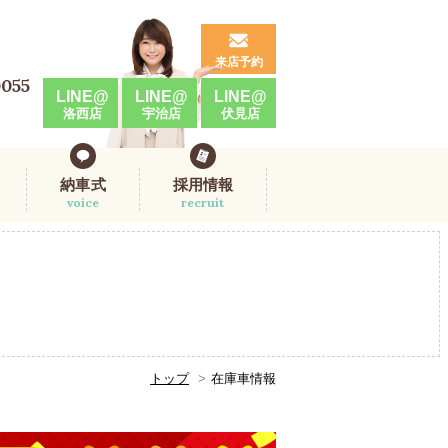
来店予約
0055
LINE@
LINE@
LINE@
洛西店
宇治店
伏見店
納車式
採用情報
voice
recruit
トップ
在庫車情報