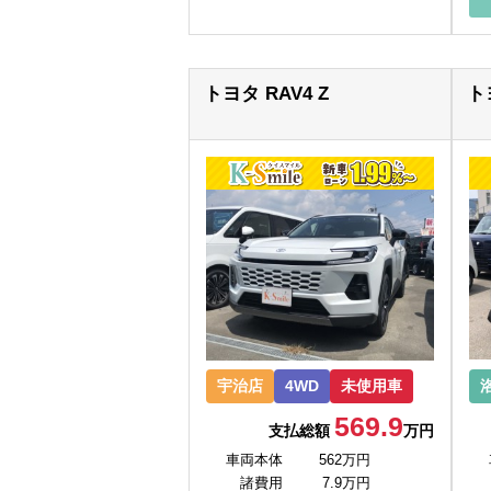
トヨタ RAV4 Z
ト
宇治店
4WD
未使用車
569.9
支払総額
万円
車両本体
562万円
諸費用
7.9万円