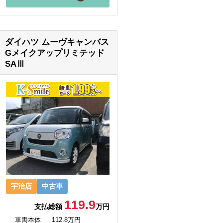
ダイハツ ムーヴキャンバス
Gメイクアップリミテッド
SAⅢ
宇治店
中古車
119.9
支払総額
万円
車両本体
112.8万円