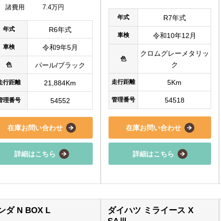
諸費用
7.4万円
年式
R7年式
年式
R6年式
車検
令和10年12月
車検
令和9年5月
クロムグレーメタリッ
色
ク
色
パール/ブラック
走行距離
5Km
走行距離
21,884Km
管理番号
54518
管理番号
54552
在庫お問い合わせ
在庫お問い合わせ
詳細はこちら
詳細はこちら
ンダ N BOX L
ダイハツ ミライース X