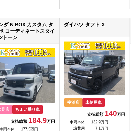
ンダ N BOX カスタム タ
ダイハツ タフト X
ボ コーディネートスタイ
 2トーン
宇治店
未使用車
伏見店
ちょい乗り車
140
支払総額
万円
184.9
支払総額
万円
車両本体
132.9万円
諸費用
7.1万円
車両本体
177.5万円