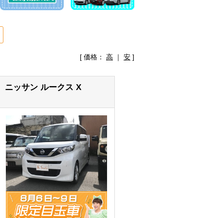
[ 価格：
高
｜
安
]
ニッサン ルークス X