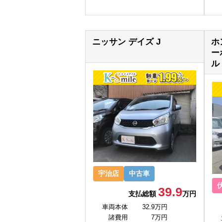
ニッサン デイズ J
ホ
ー
ル
宇治店
中古車
39.9
支払総額
万円
車両本体
32.9万円
諸費用
7万円