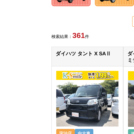
361
検索結果：
件
ダイハツ タント X SAⅡ
ダ
ミ
宇治店
中古車