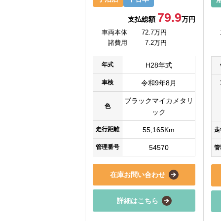
79.9
支払総額
万円
車両本体
72.7万円
諸費用
7.2万円
年式
H28年式
車検
令和9年8月
ブラックマイカメタリ
色
ック
走行距離
55,165Km
走
管理番号
54570
管
在庫お問い合わせ
詳細はこちら