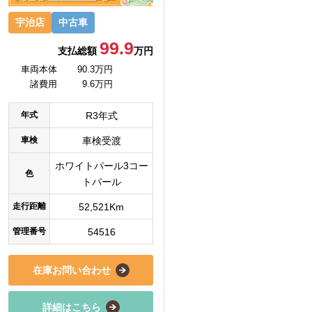
宇治店
中古車
99.9
支払総額
万円
車両本体
90.3万円
諸費用
9.6万円
年式
R3年式
車検
車検受渡
ホワイトパール3コー
色
トパール
走行距離
52,521Km
管理番号
54516
在庫お問い合わせ
詳細はこちら