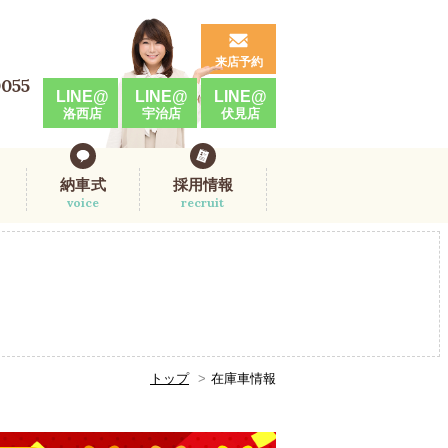
来店予約
0055
LINE@
LINE@
LINE@
洛西店
宇治店
伏見店
納車式
採用情報
voice
recruit
トップ
在庫車情報