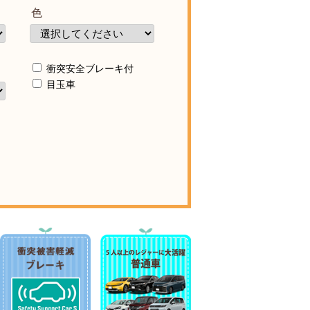
色
衝突安全ブレーキ付
目玉車