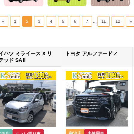
«
1
2
3
4
5
6
7
...
11
12
»
イハツ ミライース X リ
トヨタ アルファード Z
テッド SAⅢ
宇治店
未使用車
洛西店
ちょい乗り車