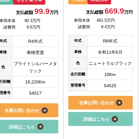
669.9
99.9
支払総額
万円
支払総額
万円
車両本体
661.5万円
車両本体
90.3万円
諸費用
8.4万円
諸費用
9.6万円
年式
R8年式
年式
R4年式
車検
令和11年6月
車検
車検受渡
色
ニュートラルブラック
ブライトシルバーメタ
色
リック
走行距離
10Km
行距離
18,220Km
管理番号
54525
理番号
54517
在庫お問い合わせ
在庫お問い合わせ
詳細はこちら
詳細はこちら