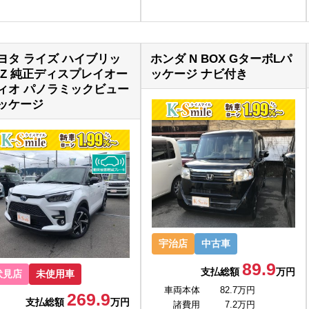
ヨタ ライズ ハイブリッ
ホンダ N BOX GターボLパ
 Z 純正ディスプレイオー
ッケージ ナビ付き
ィオ パノラミックビュー
ッケージ
宇治店
中古車
89.9
支払総額
万円
伏見店
未使用車
車両本体
82.7万円
269.9
支払総額
万円
諸費用
7.2万円