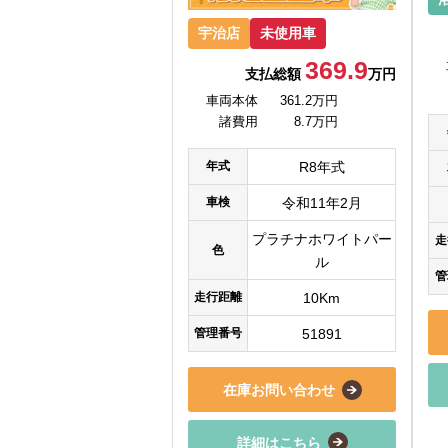
宇治店
未使用車
369.9
支払総額
万円
車両本体
361.2万円
諸費用
8.7万円
年式
R8年式
車検
令和11年2月
プラチナホワイトパー
走
色
ル
管
走行距離
10Km
管理番号
51891
在庫お問い合わせ
詳細はこちら