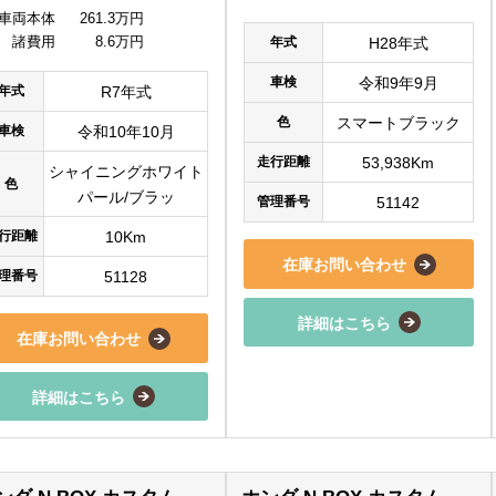
車両本体
261.3万円
諸費用
8.6万円
年式
H28年式
車検
令和9年9月
年式
R7年式
色
スマートブラック
車検
令和10年10月
走行距離
53,938Km
シャイニングホワイト
色
パール/ブラッ
管理番号
51142
行距離
10Km
在庫お問い合わせ
理番号
51128
詳細はこちら
在庫お問い合わせ
詳細はこちら