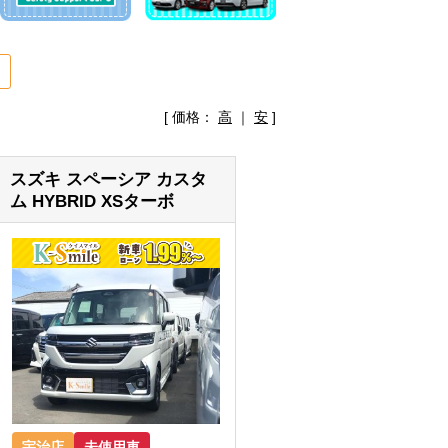
[ 価格：
高
｜
安
]
スズキ スペーシア カスタ
ム HYBRID XSターボ
宇治店
未使用車