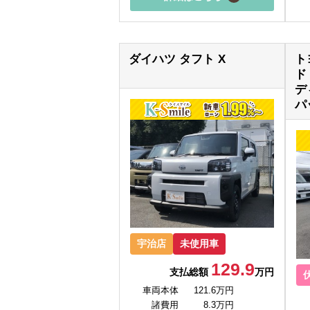
ダイハツ タフト X
ト
ド
デ
パ
宇治店
未使用車
129.9
支払総額
万円
車両本体
121.6万円
諸費用
8.3万円