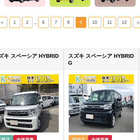
«
1
2
...
6
7
8
9
10
11
12
»
ズキ スペーシア HYBRID
スズキ スペーシア HYBRID
G
洛西店
未使用車
宇治店
未使用車