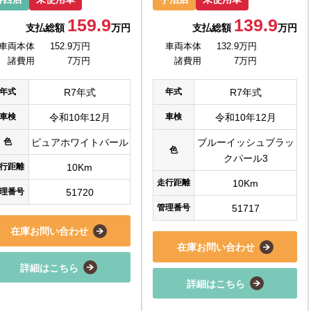
159.9
139.9
支払総額
万円
支払総額
万円
車両本体
152.9万円
車両本体
132.9万円
諸費用
7万円
諸費用
7万円
年式
R7年式
年式
R7年式
車検
令和10年12月
車検
令和10年12月
色
ピュアホワイトパール
ブルーイッシュブラッ
色
クパール3
行距離
10Km
走行距離
10Km
理番号
51720
管理番号
51717
在庫お問い合わせ
在庫お問い合わせ
詳細はこちら
詳細はこちら