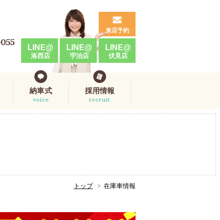
来店予約
0055
LINE@
LINE@
LINE@
洛西店
宇治店
伏見店
納車式
採用情報
voice
recruit
トップ
在庫車情報