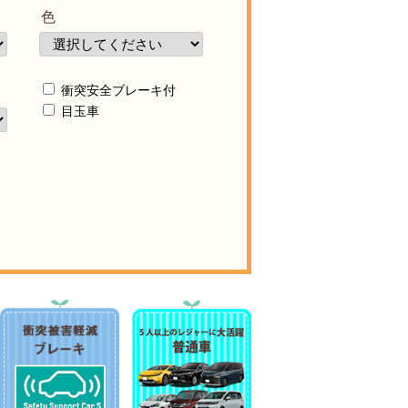
色
衝突安全ブレーキ付
目玉車