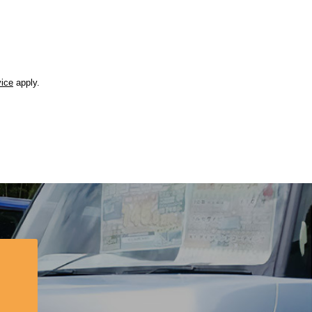
vice
apply.
？