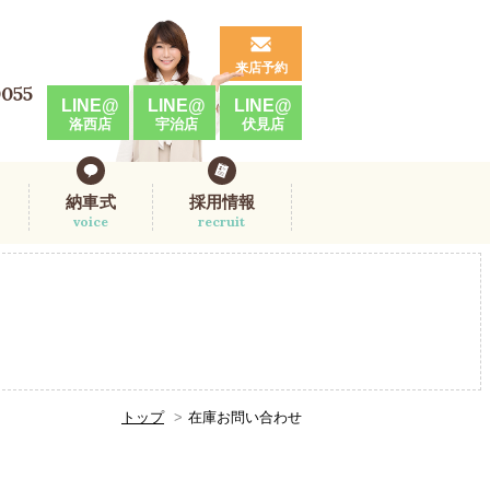
来店予約
0055
LINE@
LINE@
LINE@
洛西店
宇治店
伏見店
納車式
採用情報
voice
recruit
トップ
在庫お問い合わせ
。