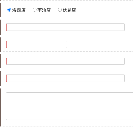
洛西店
宇治店
伏見店