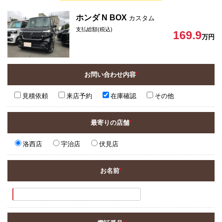
ホンダ N BOX
カスタム
支払総額(税込)
169.9
万円
お問い合わせ内容
*
見積依頼
来店予約
在庫確認
その他
最寄りの店舗
*
洛西店
宇治店
伏見店
お名前
*