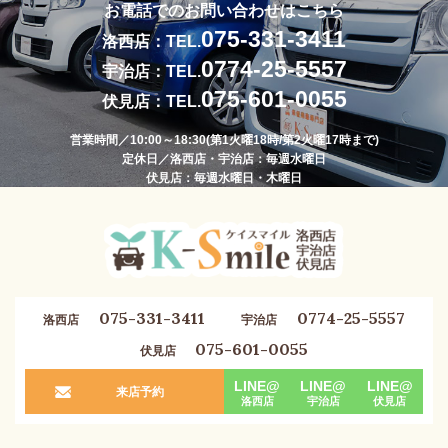
お電話でのお問い合わせはこちら
075-331-3411
洛西店：TEL.
0774-25-5557
宇治店：TEL.
075-601-0055
伏見店：TEL.
営業時間／10:00～18:30(第1火曜18時/第2火曜17時まで)
定休日／洛西店・宇治店：毎週水曜日
伏見店：毎週水曜日・木曜日
075-331-3411
0774-25-5557
洛西店
宇治店
075-601-0055
伏見店
LINE@
LINE@
LINE@
来店予約
洛西店
宇治店
伏見店