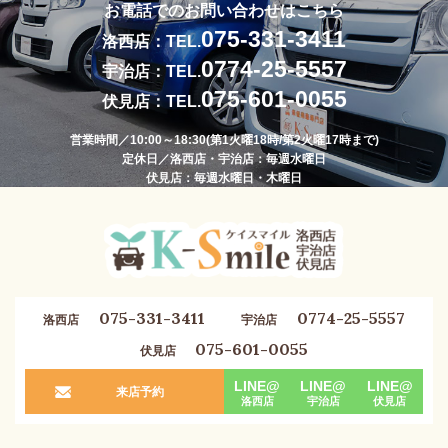
お電話でのお問い合わせはこちら
075-331-3411
洛西店：TEL.
0774-25-5557
宇治店：TEL.
075-601-0055
伏見店：TEL.
営業時間／10:00～18:30(第1火曜18時/第2火曜17時まで)
定休日／洛西店・宇治店：毎週水曜日
伏見店：毎週水曜日・木曜日
075-331-3411
0774-25-5557
洛西店
宇治店
075-601-0055
伏見店
LINE@
LINE@
LINE@
来店予約
洛西店
宇治店
伏見店