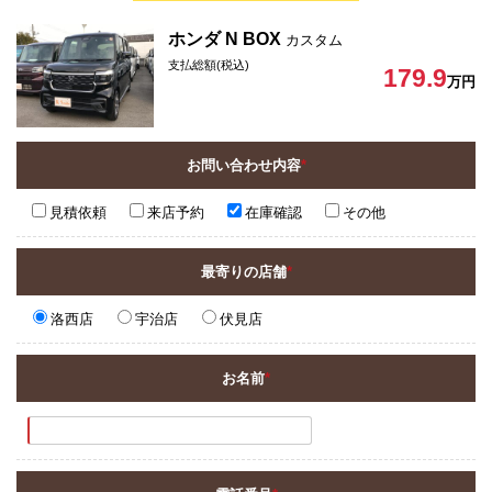
ホンダ N BOX
カスタム
支払総額(税込)
179.9
万円
お問い合わせ内容
*
見積依頼
来店予約
在庫確認
その他
最寄りの店舗
*
洛西店
宇治店
伏見店
お名前
*