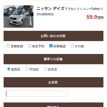
ニッサン デイズ
X Vセレクション+SafetyⅡ
支払総額(税込)
59.9
万円
お問い合わせ内容
*
見積依頼
来店予約
在庫確認
その他
最寄りの店舗
*
洛西店
宇治店
伏見店
お名前
*