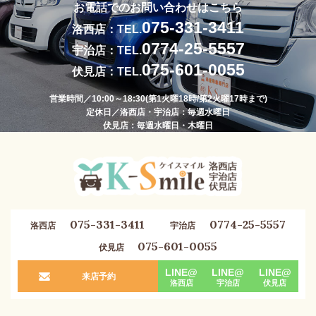
お電話でのお問い合わせはこちら
075-331-3411
洛西店：TEL.
0774-25-5557
宇治店：TEL.
075-601-0055
伏見店：TEL.
営業時間／10:00～18:30(第1火曜18時/第2火曜17時まで)
定休日／洛西店・宇治店：毎週水曜日
伏見店：毎週水曜日・木曜日
075-331-3411
0774-25-5557
洛西店
宇治店
075-601-0055
伏見店
LINE@
LINE@
LINE@
来店予約
洛西店
宇治店
伏見店