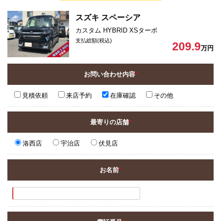
スズキ スペーシア
カスタム HYBRID XSターボ
支払総額(税込)
209.9
万円
お問い合わせ内容
*
見積依頼
来店予約
在庫確認
その他
最寄りの店舗
*
洛西店
宇治店
伏見店
お名前
*