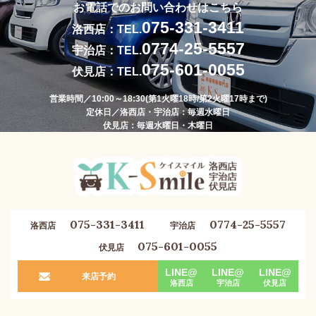
お電話でのお問い合わせはこちら
075-331-3411
洛西店：TEL.
0774-25-5557
宇治店：TEL.
075-601-0055
伏見店：TEL.
営業時間／10:00～18:30(第1火曜18時/第2火曜17時まで)
定休日／洛西店・宇治店：毎週水曜日
伏見店：毎週水曜日・木曜日
075-331-3411
0774-25-5557
洛西店
宇治店
075-601-0055
伏見店
LINE@
LINE@
LINE@
来店予約
洛西店
宇治店
伏見店