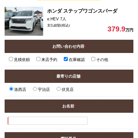
ホンダ ステップワゴンスパーダ
e:HEV 7人
支払総額(税込)
379.9
万円
お問い合わせ内容
*
見積依頼
来店予約
在庫確認
その他
最寄りの店舗
*
洛西店
宇治店
伏見店
お名前
*