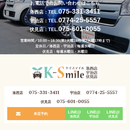
お電話でのお問い合わせはこちら
075-331-3411
洛西店：TEL.
0774-25-5557
宇治店：TEL.
075-601-0055
伏見店：TEL.
営業時間／10:00～18:30(第1火曜18時/第2火曜17時まで)
定休日／洛西店・宇治店：毎週水曜日
伏見店：毎週水曜日・木曜日
075-331-3411
0774-25-5557
洛西店
宇治店
075-601-0055
伏見店
LINE@
LINE@
LINE@
来店予約
洛西店
宇治店
伏見店