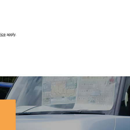
vice
apply.
？