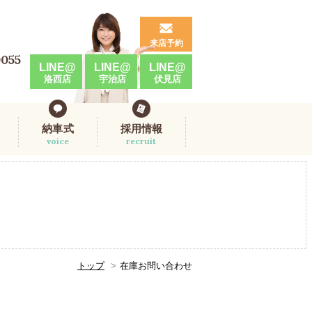
来店予約
0055
LINE@
LINE@
LINE@
洛西店
宇治店
伏見店
納車式
採用情報
voice
recruit
トップ
在庫お問い合わせ
。