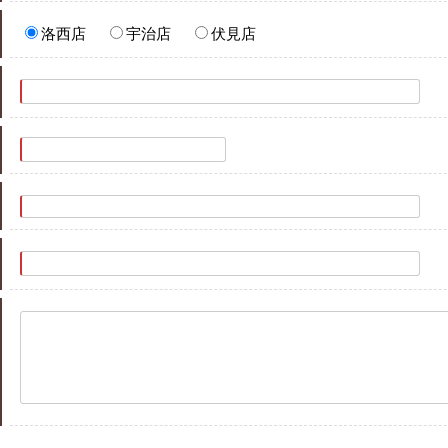
洛西店
宇治店
伏見店