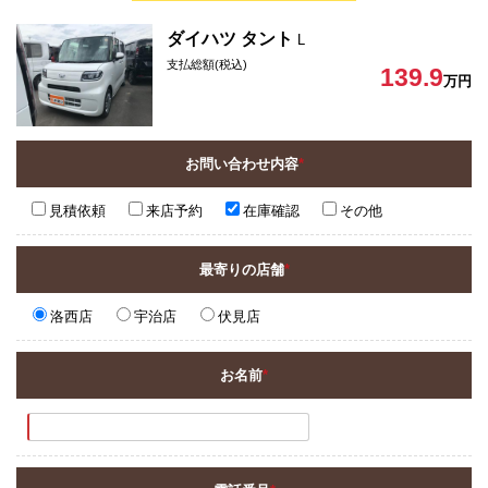
ダイハツ タント
L
支払総額(税込)
139.9
万円
お問い合わせ内容
*
見積依頼
来店予約
在庫確認
その他
最寄りの店舗
*
洛西店
宇治店
伏見店
お名前
*