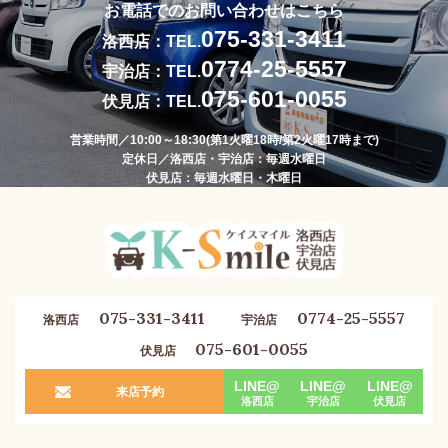
お電話でのお問い合わせはこちら
075-331-3411
洛西店：TEL.
0774-25-5557
宇治店：TEL.
075-601-0055
伏見店：TEL.
営業時間／10:00～18:30(第1火曜18時/第2火曜17時まで)
定休日／洛西店・宇治店：毎週水曜日
伏見店：毎週水曜日・木曜日
075-331-3411
0774-25-5557
洛西店
宇治店
075-601-0055
伏見店
LINE@
LINE@
LINE@
来店予約
洛西店
宇治店
伏見店