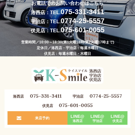
お電話でのお問い合わせはこちら
075-331-3411
洛西店：TEL.
0774-25-5557
宇治店：TEL.
075-601-0055
伏見店：TEL.
営業時間／10:00～18:30(第1火曜18時/第2火曜17時まで)
定休日／洛西店・宇治店：毎週水曜日
伏見店：毎週水曜日・木曜日
075-331-3411
0774-25-5557
洛西店
宇治店
075-601-0055
伏見店
LINE@
LINE@
LINE@
来店予約
洛西店
宇治店
伏見店