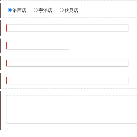
洛西店
宇治店
伏見店