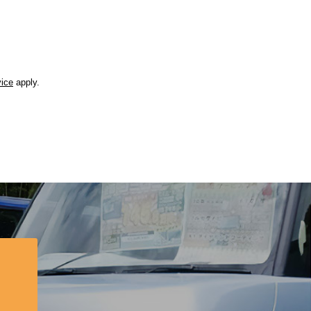
vice
apply.
？