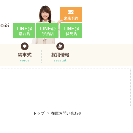
来店予約
0055
LINE@
LINE@
LINE@
洛西店
宇治店
伏見店
納車式
採用情報
voice
recruit
トップ
在庫お問い合わせ
。