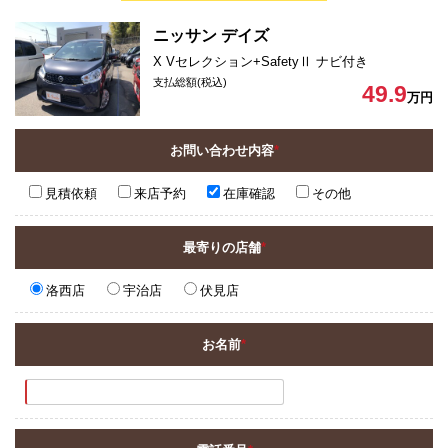
ニッサン デイズ
X Vセレクション+SafetyⅡ ナビ付き
支払総額(税込)
49.9
万円
お問い合わせ内容
*
見積依頼
来店予約
在庫確認
その他
最寄りの店舗
*
洛西店
宇治店
伏見店
お名前
*