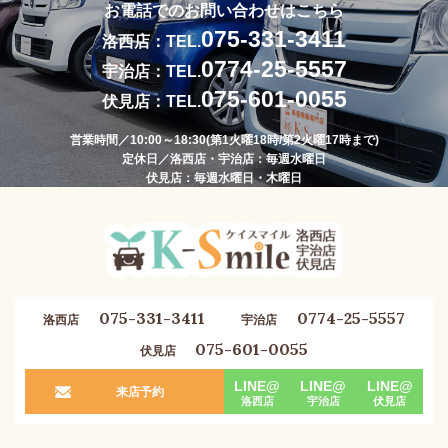
お電話でのお問い合わせはこちら
075-331-3411
洛西店：TEL.
0774-25-5557
宇治店：TEL.
075-601-0055
伏見店：TEL.
営業時間／10:00～18:30(第1火曜18時/第2火曜17時まで)
定休日／洛西店・宇治店：毎週水曜日
伏見店：毎週水曜日・木曜日
075-331-3411
0774-25-5557
洛西店
宇治店
075-601-0055
伏見店
LINE@
LINE@
LINE@
来店予約
洛西店
宇治店
伏見店