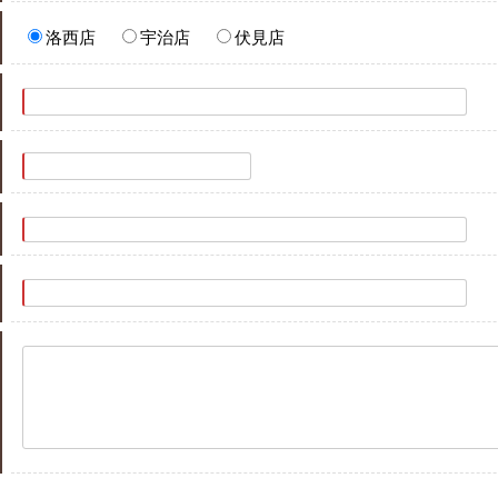
洛西店
宇治店
伏見店