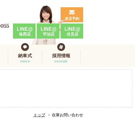
来店予約
0055
LINE@
LINE@
LINE@
洛西店
宇治店
伏見店
納車式
採用情報
voice
recruit
トップ
在庫お問い合わせ
。