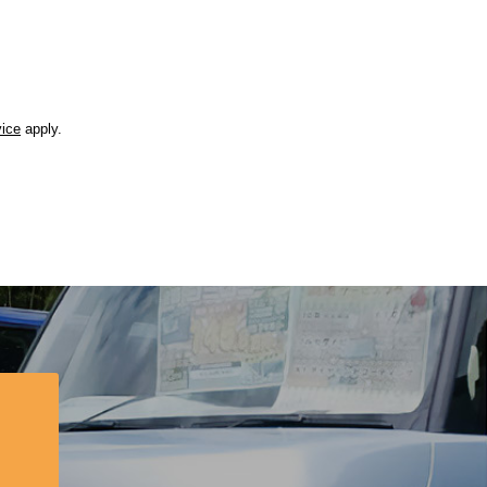
vice
apply.
？