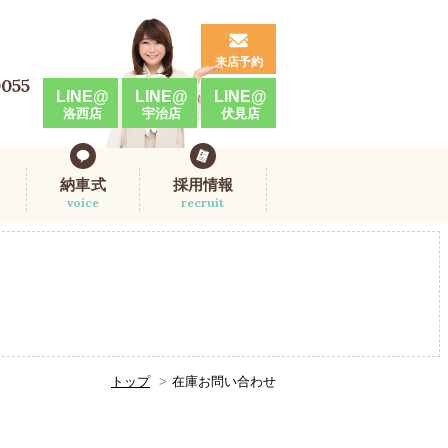
来店予約
0055
LINE@
LINE@
LINE@
洛西店
宇治店
伏見店
納車式
採用情報
voice
recruit
トップ
在庫お問い合わせ
。