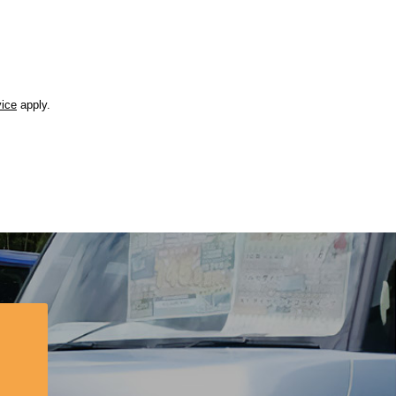
vice
apply.
？