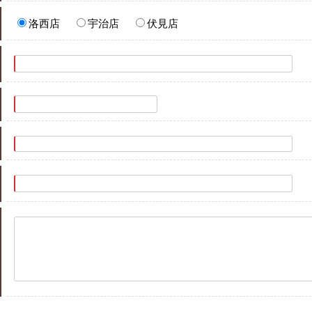
洛西店
宇治店
伏見店