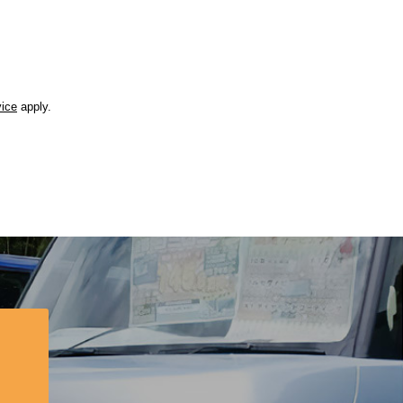
vice
apply.
？