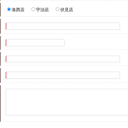
洛西店
宇治店
伏見店