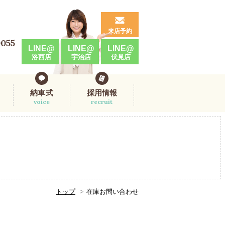
来店予約
0055
LINE@
LINE@
LINE@
洛西店
宇治店
伏見店
納車式
採用情報
voice
recruit
トップ
在庫お問い合わせ
。