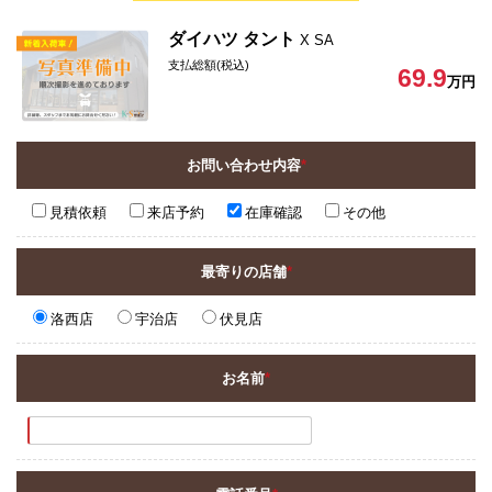
ダイハツ タント
X SA
支払総額(税込)
69.9
万円
お問い合わせ内容
*
見積依頼
来店予約
在庫確認
その他
最寄りの店舗
*
洛西店
宇治店
伏見店
お名前
*