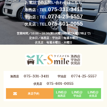
お電話でのお問い合わせはこちら
075-331-3411
洛西店：TEL.
0774-25-5557
宇治店：TEL.
075-601-0055
伏見店：TEL.
営業時間／10:00～18:30(第1火曜18時/第2火曜17時まで)
定休日／洛西店・宇治店：毎週水曜日
伏見店：毎週水曜日・木曜日
075-331-3411
0774-25-5557
洛西店
宇治店
075-601-0055
伏見店
LINE@
LINE@
LINE@
来店予約
洛西店
宇治店
伏見店