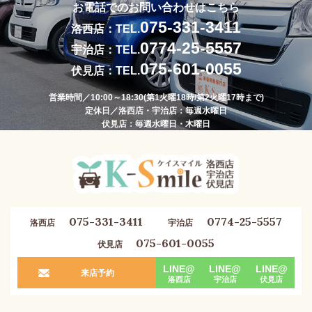
お電話でのお問い合わせはこちら
075-331-3411
洛西店：TEL.
0774-25-5557
宇治店：TEL.
075-601-0055
伏見店：TEL.
営業時間／10:00～18:30(第1火曜18時/第2火曜17時まで)
定休日／洛西店・宇治店：毎週水曜日
伏見店：毎週水曜日・木曜日
075-331-3411
0774-25-5557
洛西店
宇治店
075-601-0055
伏見店
LINE@
LINE@
LINE@
来店予約
洛西店
宇治店
伏見店