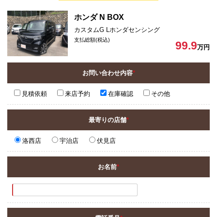
ホンダ N BOX
カスタムG Lホンダセンシング
支払総額(税込)
99.9
万円
お問い合わせ内容
*
見積依頼
来店予約
在庫確認
その他
最寄りの店舗
*
洛西店
宇治店
伏見店
お名前
*