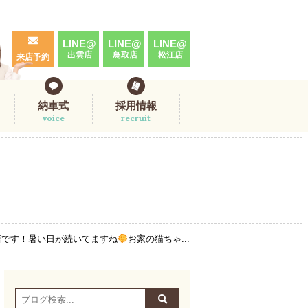
LINE@
LINE@
LINE@
出雲店
鳥取店
松江店
来店予約
納車式
採用情報
voice
recruit
店です！暑い日が続いてますね
お家の猫ちゃ...