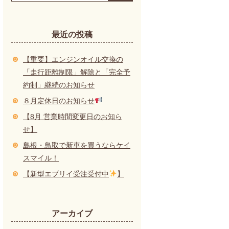
最近の投稿
【重要】エンジンオイル交換の
「走行距離制限」解除と「完全予
約制」継続のお知らせ
８月定休日のお知らせ
【8月 営業時間変更日のお知ら
せ】
島根・鳥取で新車を買うならケイ
スマイル！
【新型エブリイ受注受付中
】
アーカイブ