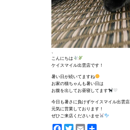
、
こんにちは
ケイスマイル出雲店です！
暑い日が続いてますね
お家の猫ちゃんも暑い日は
お腹を出してお昼寝してます
今日も暑さに負けずケイスマイル出雲店
元気に営業しております！
ぜひご来店くださいませ
Facebook
Twitter
Email
共